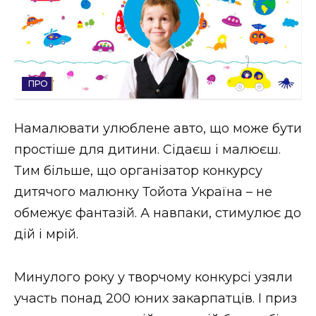
Стиль життя
Втрачений Ужгород
Втрачений Ужгород (відеоверсія)
ВІДЕО
Намалювати улюблене авто, що може бути
простіше для дитини. Сідаєш і малюєш.
ЗАКАРПАТСЬКІ НОВИНИ
Тим більше, що організатор конкурсу
дитячого малюнку Тойота Україна – не
НОВИНИ ЗАХІДНОЇ УКРАЇНИ
обмежує фантазій. А навпаки, стимулює до
дій і мрій.
ФОТО
Минулого року у творчому конкурсі узяли
участь понад 200 юних закарпатців. І приз