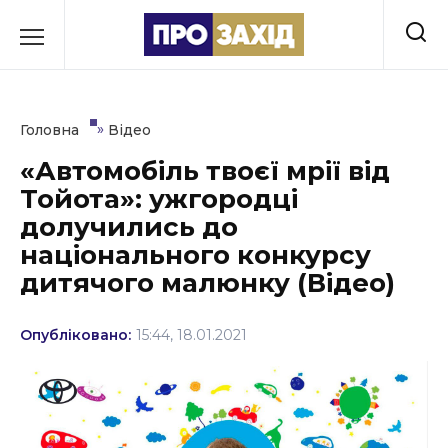
Перейти
до
РУБРИКИ
вмісту
Економіка
»
Головна
Відео
Здоров’я
«Автомобіль твоєї мрії від
Тойота»: ужгородці
Культура
долучились до
Освіта
національного конкурсу
дитячого малюнку (Відео)
Події
Політика
Опубліковано:
15:44, 18.01.2021
Соціум
Спорт