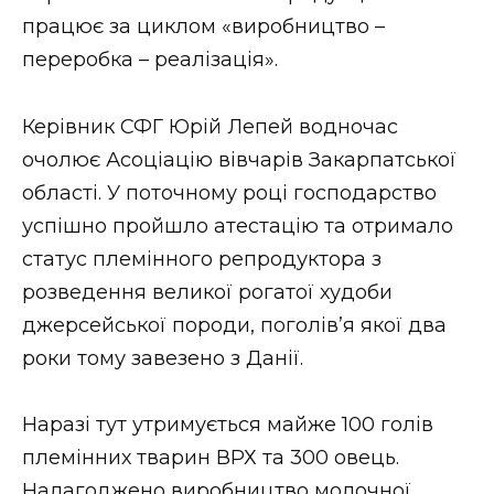
ВІДЕО
працює за циклом «виробництво –
переробка – реалізація».
Керівник СФГ Юрій Лепей водночас
очолює Асоціацію вівчарів Закарпатської
області. У поточному році господарство
успішно пройшло атестацію та отримало
статус племінного репродуктора з
розведення великої рогатої худоби
джерсейської породи, поголів’я якої два
роки тому завезено з Данії.
Наразі тут утримується майже 100 голів
племінних тварин ВРХ та 300 овець.
Налагоджено виробництво молочної