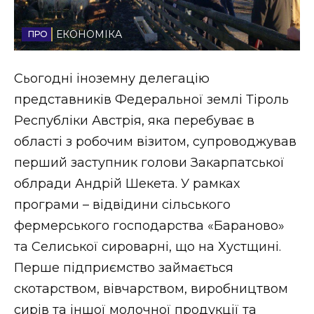
Стиль життя
ЕКОНОМІКА
Втрачений Ужгород
Сьогодні іноземну делегацію
Втрачений Ужгород (відеоверсія)
представників Федеральної землі Тіроль
Республіки Австрія, яка перебуває в
області з робочим візитом, супроводжував
ЗАКАРПАТСЬКІ НОВИНИ
перший заступник голови Закарпатської
облради Андрій Шекета. У рамках
програми – відвідини сільського
НОВИНИ ЗАХІДНОЇ УКРАЇНИ
фермерського господарства «Бараново»
та Селиської сироварні, що на Хустщині.
ФОТО
Перше підприємство займається
скотарством, вівчарством, виробництвом
сирів та іншої молочної продукції та