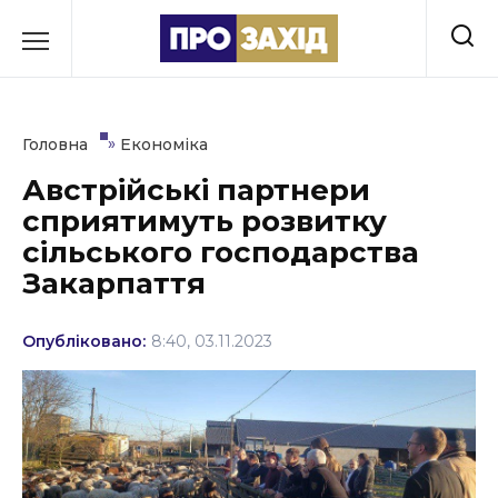
Перейти
до
РУБРИКИ
вмісту
Економіка
»
Головна
Економіка
Здоров’я
Австрійські партнери
сприятимуть розвитку
Культура
сільського господарства
Освіта
Закарпаття
Події
Опубліковано:
8:40, 03.11.2023
Політика
Соціум
Спорт