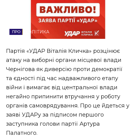
Стиль життя
Втрачений Ужгород
ПОЛІТИКА
Втрачений Ужгород (відеоверсія)
Партія «УДАР Віталія Кличка» розцінює
атаку на виборні органи місцевої влади
ЗАКАРПАТСЬКІ НОВИНИ
Чернігова як диверсію проти демократії
та єдності під час надважливого етапу
війни і вимагає від центральної влади
НОВИНИ ЗАХІДНОЇ УКРАЇНИ
негайно припинити втручання у роботу
органів самоврядування. Про це йдеться у
ФОТО
заяві УДАРу за підписом першого
заступника голови партії Артура
Палатного.