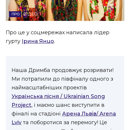
Стиль життя
ВІДЕО
Втрачений Ужгород
Про це у соцмережах написала лідер
Втрачений Ужгород (відеоверсія)
гурту
Ірина Янцо
.
ЗАКАРПАТСЬКІ НОВИНИ
Наша Дримба продовжує розривати!
Ми потрапили до півфіналу одного з
НОВИНИ ЗАХІДНОЇ УКРАЇНИ
наймасштабніших проектів
Українська пісня / Ukrainian Song
Project
, і маємо шанс виступити в
ФОТО
фіналі на стадіоні
Арена Львів/ Arena
Lviv
та поборотися за перемогу! Це