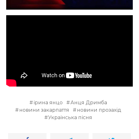
ірина янцо
Анця Дримба
новини закарпаття
новини прозахід
Українська пісня