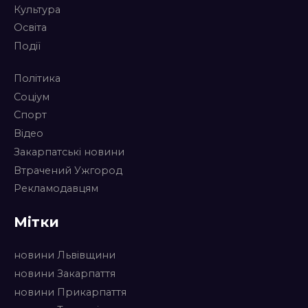
Культура
Освіта
Події
Політика
Соціум
Спорт
Відео
Закарпатські новини
Втрачений Ужгород
Рекламодавцям
Мітки
новини Львівщини
новини Закарпаття
новини Прикарпаття