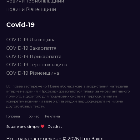
новини Тернопільщини
новини Рівненщини
Covid-19
COVID-19 Львівщина
COVID-19 Закарпаття
COVID-19 Прикарпаття
COVID-19 Тернопільщина
COVID-19 Рівненщина
Всі права застережено. Повне або часткове використання матеріалів
інтернет-видання «ПроЗахід» дозволяється тільки за умови активного,
прямого, відкритого для пошукових систем гіперпосилання на
конкретну новину чи матеріал та згадки першоджерела не нижче
другого абзацу тексту.
Головна
Про нас
Реклама
Square and simple
| Cvadrat
Всі права застережено © 2026 Про Захід