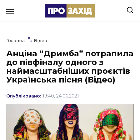
Перейти
до
РУБРИКИ
вмісту
Економіка
»
Головна
Відео
Здоров’я
Анціна “Дримба” потрапила
до півфіналу одного з
Культура
наймасштабніших проєктів
Освіта
Українська пісня (Відео)
Події
Опубліковано:
19:40, 24.06.2021
Політика
Соціум
Спорт