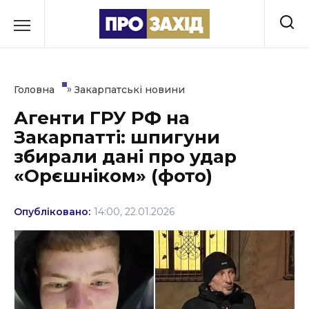
Перейти
до
РУБРИКИ
вмісту
Економіка
»
Головна
Закарпатські новини
Здоров’я
Агенти ГРУ РФ на
Закарпатті: шпигуни
Культура
збирали дані про удар
Освіта
«Орєшніком» (фото)
Події
Опубліковано:
14:00, 22.01.2026
Політика
Соціум
Спорт