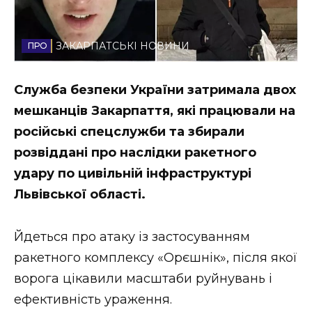
Стиль життя
ЗАКАРПАТСЬКІ НОВИНИ
Втрачений Ужгород
Втрачений Ужгород (відеоверсія)
Служба безпеки України затримала двох
мешканців Закарпаття, які працювали на
російські спецслужби та збирали
ЗАКАРПАТСЬКІ НОВИНИ
розвіддані про наслідки ракетного
удару по цивільній інфраструктурі
Львівської області.
НОВИНИ ЗАХІДНОЇ УКРАЇНИ
Йдеться про атаку із застосуванням
ракетного комплексу «Орєшнік», після якої
ФОТО
ворога цікавили масштаби руйнувань і
ефективність ураження.