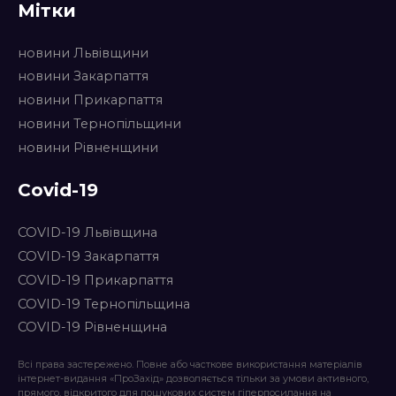
Мітки
новини Львівщини
новини Закарпаття
новини Прикарпаття
новини Тернопільщини
новини Рівненщини
Covid-19
COVID-19 Львівщина
COVID-19 Закарпаття
COVID-19 Прикарпаття
COVID-19 Тернопільщина
COVID-19 Рівненщина
Всі права застережено. Повне або часткове використання матеріалів
інтернет-видання «ПроЗахід» дозволяється тільки за умови активного,
прямого, відкритого для пошукових систем гіперпосилання на