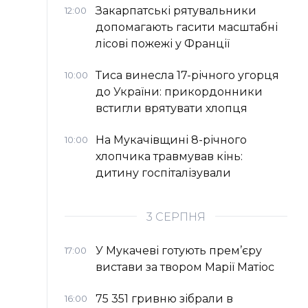
Закарпатські рятувальники
12:00
допомагають гасити масштабні
лісові пожежі у Франції
Тиса винесла 17-річного угорця
10:00
до України: прикордонники
встигли врятувати хлопця
На Мукачівщині 8-річного
10:00
хлопчика травмував кінь:
дитину госпіталізували
3 СЕРПНЯ
У Мукачеві готують прем’єру
17:00
вистави за твором Марії Матіос
75 351 гривню зібрали в
16:00