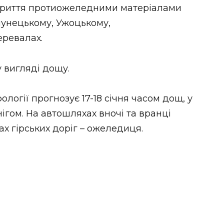
окриття протиожеледними матеріалами
лунецькому, Ужоцькому,
ревалах.
у вигляді дощу.
логії прогнозує 17-18 січня часом дощ, у
нігом. На автошляхах вночі та вранці
ах гірських доріг – ожеледиця.