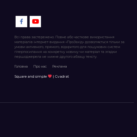
Всі права застережено. Повне або часткове використання
матеріалів інтернет-видання «ПроЗахід» дозволяється тільки за
умови активного, прямого, відкритого для пошукових систем
гіперпосилання на конкретну новину чи матеріал та згадки
першоджерела не нижче другого абзацу тексту.
Головна
Про нас
Реклама
Square and simple
| Cvadrat