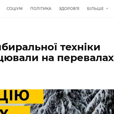
СОЦІУМ
ПОЛІТИКА
ЗДОРОВ’Я
БІЛЬШЕ
Культура
Освіта
ибиральної техніки
Спорт
Стиль житт
цювали на перевалах