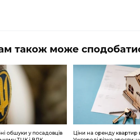
ам також може сподобати
і обшуки у посадовців
Ціни на оренду квартир 
ькому ТЦК і ВЛК –
Ужгороді різко зросли: н