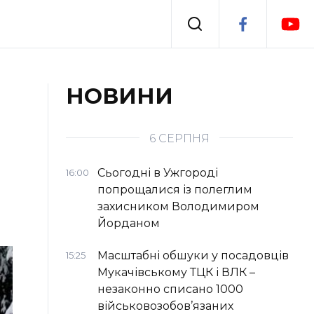
Події
НОВИНИ
я
Втрачений Ужгород
6 СЕРПНЯ
Сьогодні в Ужгороді
16:00
попрощалися із полеглим
захисником Володимиром
Йорданом
Масштабні обшуки у посадовців
15:25
Мукачівському ТЦК і ВЛК –
незаконно списано 1000
військовозобов’язаних