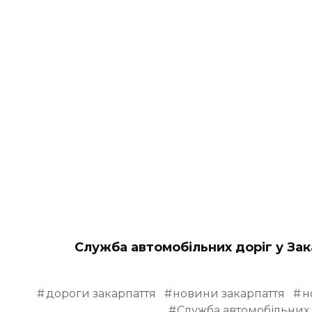
Служба автомобільних доріг у Зак
дороги закарпаття
новини закарпаття
н
Служба автомобільних д