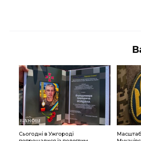
В
Сьогодні в Ужгороді
Масштабн
попрощалися із полеглим
Мукачівс