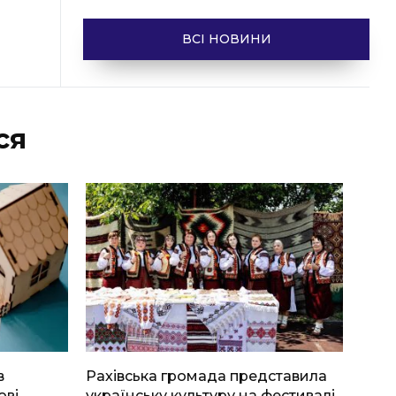
ВСІ НОВИНИ
ся
в
Рахівська громада представила
ові
українську культуру на фестивалі