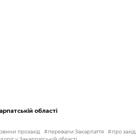
арпатській області
овини прозахід
перевали Закарпаття
про захід
оріг у Закарпатській області