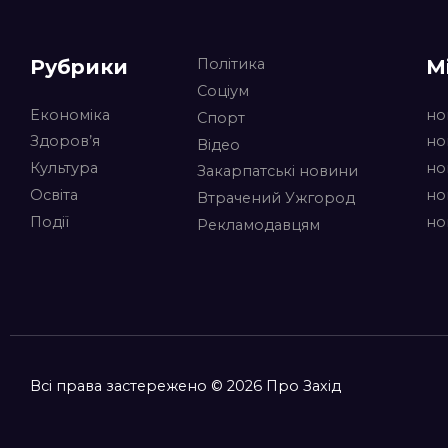
Рубрики
М
Політика
Соціум
Економіка
но
Спорт
Здоров’я
но
Відео
Культура
но
Закарпатські новини
Освіта
но
Втрачений Ужгород
Події
но
Рекламодавцям
Всі права застережено © 2026 Про Захід