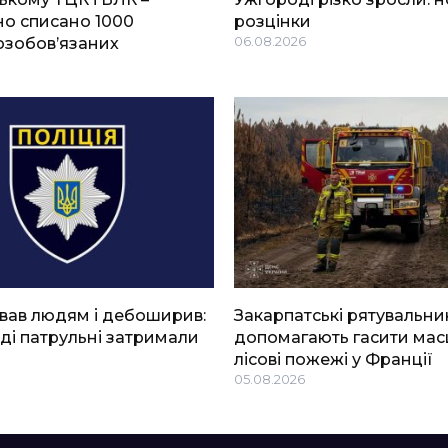
о списано 1000
розцінки
озобов’язаних
06.08.2026
вав людям і дебоширив:
Закарпатські рятувальни
ді патрульні затримали
допомагають гасити мас
лісові пожежі у Франції
05.08.2026