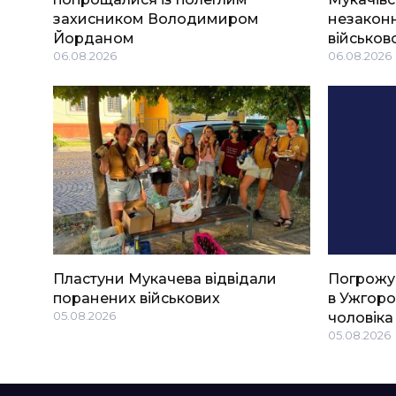
захисником Володимиром
незаконн
Йорданом
військов
06.08.2026
06.08.2026
Пластуни Мукачева відвідали
Погрожу
поранених військових
в Ужгоро
05.08.2026
чоловіка
05.08.2026