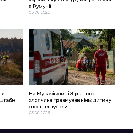
в Румунії
05.08.2026
ки
На Мукачівщині 8-річного
штабні
хлопчика травмував кінь: дитину
госпіталізували
05.08.2026