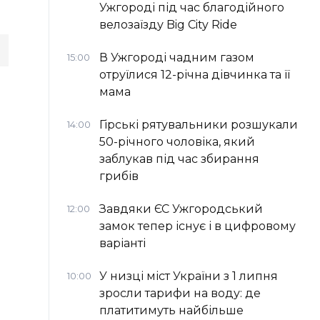
Ужгороді під час благодійного
велозаїзду Big Сity Ride
В Ужгороді чадним газом
15:00
отруїлися 12-річна дівчинка та її
мама
Гірські рятувальники розшукали
14:00
50-річного чоловіка, який
заблукав під час збирання
грибів
Завдяки ЄС Ужгородський
12:00
замок тепер існує і в цифровому
варіанті
У низці міст України з 1 липня
10:00
зросли тарифи на воду: де
платитимуть найбільше