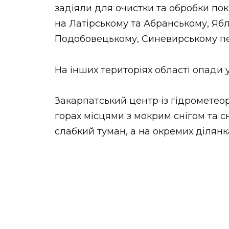
задіяли для очистки та обробки п
на Латірському та Абранському, Яб
Подобовецькому, Синевирському пе
На інших територіях області опади 
Закарпатський центр із гідрометеоро
горах місцями з мокрим снігом та с
слабкий туман, а на окремих ділянк