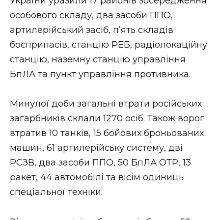
України уразили 17 районів зосередження
особового складу, два засоби ППО,
артилерійський засіб, п’ять складів
боєприпасів, станцію РЕБ, радіолокаційну
станцію, наземну станцію управління
БпЛА та пункт управління противника.
Минулої доби загальні втрати російських
загарбників склали 1270 осіб. Також ворог
втратив 10 танків, 15 бойових броньованих
машин, 61 артилерійську систему, дві
РСЗВ, два засоби ППО, 50 БпЛА ОТР, 13
ракет, 44 автомобілі та вісім одиниць
спеціальної техніки.