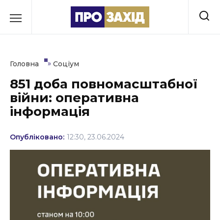
Перейти
до
РУБРИКИ
вмісту
Економіка
»
Головна
Соціум
Здоров’я
851 доба повномасштабної
війни: оперативна
Культура
інформація
Освіта
Опубліковано:
12:30, 23.06.2024
Події
Політика
Соціум
Спорт