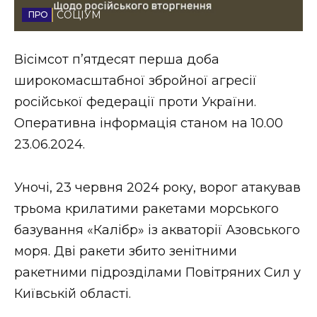
СОЦІУМ
Стиль життя
Втрачений Ужгород
Вісімсот п’ятдесят перша доба
широкомасштабної збройної агресії
Втрачений Ужгород (відеоверсія)
російської федерації проти України.
Оперативна інформація станом на 10.00
23.06.2024.
ЗАКАРПАТСЬКІ НОВИНИ
Уночі, 23 червня 2024 року, ворог атакував
трьома крилатими ракетами морського
НОВИНИ ЗАХІДНОЇ УКРАЇНИ
базування «Калібр» із акваторії Азовського
моря. Дві ракети збито зенітними
ФОТО
ракетними підрозділами Повітряних Сил у
Київській області.