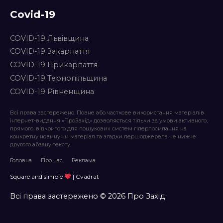
Covid-19
COVID-19 Львівщина
COVID-19 Закарпаття
COVID-19 Прикарпаття
COVID-19 Тернопільщина
COVID-19 Рівненщина
Всі права застережено. Повне або часткове використання матеріалів
інтернет-видання «ПроЗахід» дозволяється тільки за умови активного,
прямого, відкритого для пошукових систем гіперпосилання на
конкретну новину чи матеріал та згадки першоджерела не нижче
другого абзацу тексту.
Головна
Про нас
Реклама
Square and simple
| Cvadrat
Всі права застережено © 2026 Про Захід