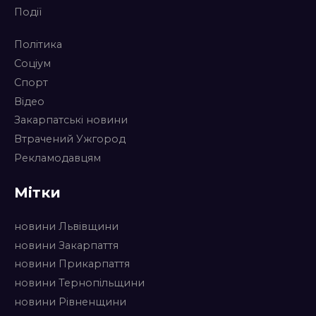
Події
Політика
Соціум
Спорт
Відео
Закарпатські новини
Втрачений Ужгород
Рекламодавцям
Мітки
новини Львівщини
новини Закарпаття
новини Прикарпаття
новини Тернопільщини
новини Рівненщини