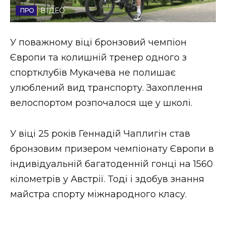
ВІДЕО
Стиль життя
Втрачений Ужгород
У поважному віці бронзовий чемпіон
Європи та колишній тренер одного з
Втрачений Ужгород (відеоверсія)
спортклубів Мукачева не полишає
улюблений вид транспорту. Захоплення
велоспортом розпочалося ще у школі.
ЗАКАРПАТСЬКІ НОВИНИ
У віці 25 років Геннадій Чаплигін став
бронзовим призером чемпіонату Європи в
НОВИНИ ЗАХІДНОЇ УКРАЇНИ
індивідуальній багатоденній гонці на 1560
кілометрів у Австрії. Тоді і здобув знання
ФОТО
майстра спорту міжнародного класу.