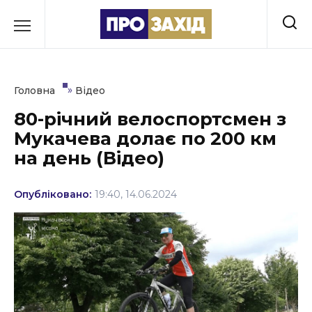
Перейти
до
РУБРИКИ
вмісту
Економіка
»
Головна
Відео
Здоров’я
80-річний велоспортсмен з
Мукачева долає по 200 км
Культура
на день (Відео)
Освіта
Опубліковано:
19:40, 14.06.2024
Події
Політика
Соціум
Спорт