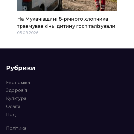
На Мукачівщині 8-річного хлопчика
травмував кінь: дитину госпіталізували
05.08.2026
Рубрики
Економіка
Здоров’я
Культура
Освіта
Події
Політика