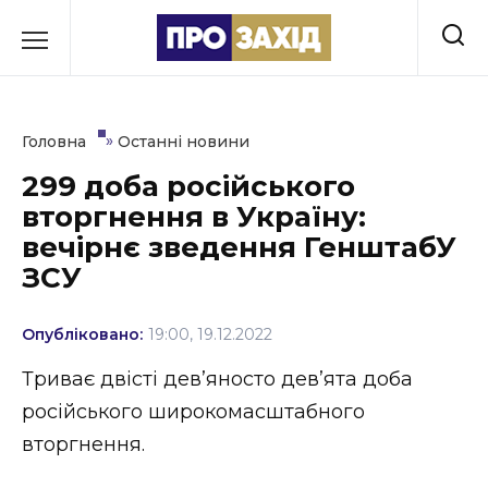
Перейти
до
РУБРИКИ
вмісту
Економіка
»
Головна
Останні новини
Здоров’я
299 доба російського
вторгнення в Україну:
Культура
вечірнє зведення ГенштабУ
Освіта
ЗСУ
Події
Опубліковано:
19:00, 19.12.2022
Політика
Триває двісті дев’яносто дев’ята доба
російського широкомасштабного
Соціум
вторгнення.
Спорт