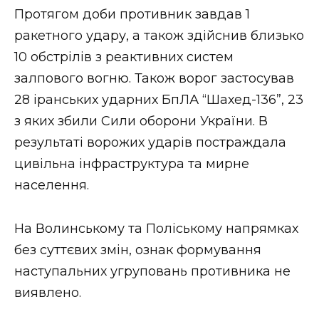
Протягом доби противник завдав 1
Стиль життя
ракетного удару, а також здійснив близько
Втрачений Ужгород
10 обстрілів з реактивних систем
залпового вогню. Також ворог застосував
Втрачений Ужгород (відеоверсія)
28 іранських ударних БпЛА “Шахед-136”, 23
з яких збили Сили оборони України. В
результаті ворожих ударів постраждала
ЗАКАРПАТСЬКІ НОВИНИ
цивільна інфраструктура та мирне
населення.
НОВИНИ ЗАХІДНОЇ УКРАЇНИ
На Волинському та Поліському напрямках
без суттєвих змін, ознак формування
ФОТО
наступальних угруповань противника не
виявлено.