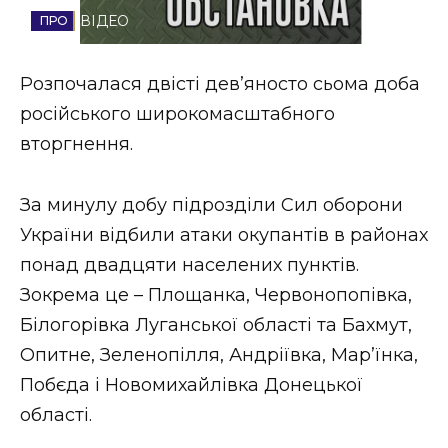
ВІДЕО
Стиль життя
Втрачений Ужгород
Розпочалася двісті дев’яносто сьома доба
російського широкомасштабного
Втрачений Ужгород (відеоверсія)
вторгнення.
За минулу добу підрозділи Сил оборони
ЗАКАРПАТСЬКІ НОВИНИ
України відбили атаки окупантів в районах
понад двадцяти населених пунктів.
Зокрема це – Площанка, Червонопопівка,
НОВИНИ ЗАХІДНОЇ УКРАЇНИ
Білогорівка Луганської області та Бахмут,
Опитне, Зеленопілля, Андріївка, Мар’їнка,
ФОТО
Побєда і Новомихайлівка Донецької
області.