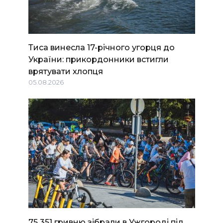
Тиса винесла 17-річного угорця до
України: прикордонники встигли
врятувати хлопця
05.08.2026
75 351 гривню зібрали в Ужгороді під