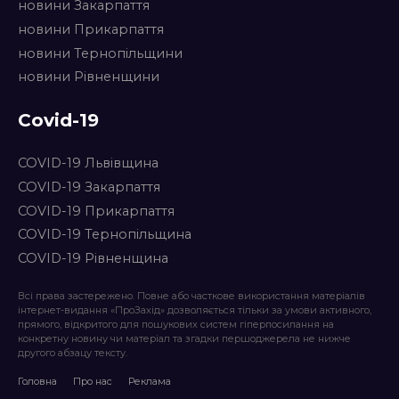
новини Закарпаття
новини Прикарпаття
новини Тернопільщини
новини Рівненщини
Covid-19
COVID-19 Львівщина
COVID-19 Закарпаття
COVID-19 Прикарпаття
COVID-19 Тернопільщина
COVID-19 Рівненщина
Всі права застережено. Повне або часткове використання матеріалів
інтернет-видання «ПроЗахід» дозволяється тільки за умови активного,
прямого, відкритого для пошукових систем гіперпосилання на
конкретну новину чи матеріал та згадки першоджерела не нижче
другого абзацу тексту.
Головна
Про нас
Реклама