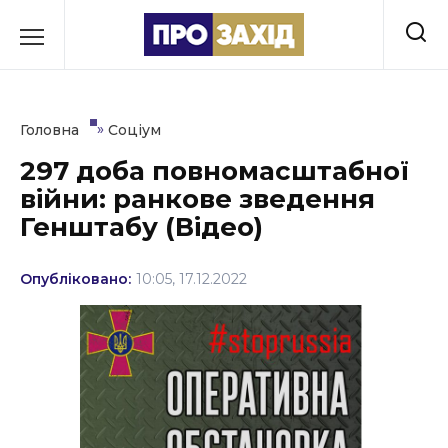
Перейти
до
РУБРИКИ
вмісту
Економіка
»
Головна
Соціум
Здоров’я
297 доба повномасштабної
війни: ранкове зведення
Культура
Генштабу (Відео)
Освіта
Опубліковано:
10:05, 17.12.2022
Події
Політика
Соціум
Спорт