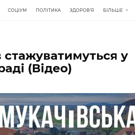
СОЦІУМ
ПОЛІТИКА
ЗДОРОВ’Я
БІЛЬШЕ
Культура
Освіта
в стажуватимуться у
Спорт
Стиль житт
аді (Відео)