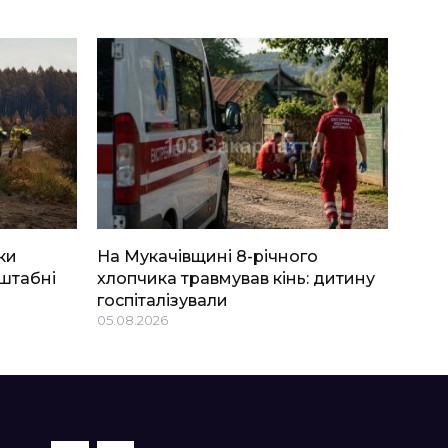
ки
На Мукачівщині 8-річного
штабні
хлопчика травмував кінь: дитину
госпіталізували
05.08.2026