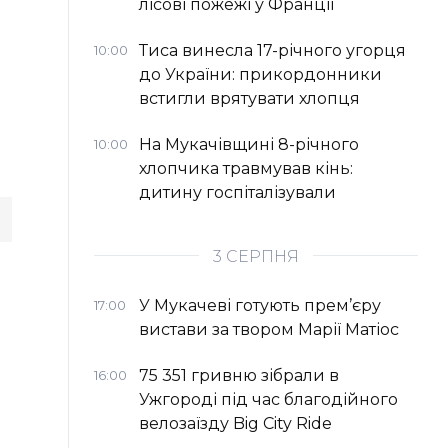
лісові пожежі у Франції
Тиса винесла 17-річного угорця
10:00
до України: прикордонники
встигли врятувати хлопця
На Мукачівщині 8-річного
10:00
хлопчика травмував кінь:
дитину госпіталізували
3 СЕРПНЯ
У Мукачеві готують прем’єру
17:00
вистави за твором Марії Матіос
75 351 гривню зібрали в
16:00
Ужгороді під час благодійного
велозаїзду Big Сity Ride