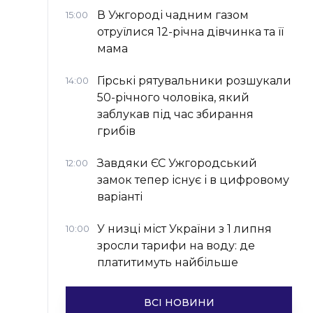
В Ужгороді чадним газом
15:00
отруїлися 12-річна дівчинка та її
мама
Гірські рятувальники розшукали
14:00
50-річного чоловіка, який
заблукав під час збирання
грибів
Завдяки ЄС Ужгородський
12:00
замок тепер існує і в цифровому
варіанті
У низці міст України з 1 липня
10:00
зросли тарифи на воду: де
платитимуть найбільше
ВСІ НОВИНИ