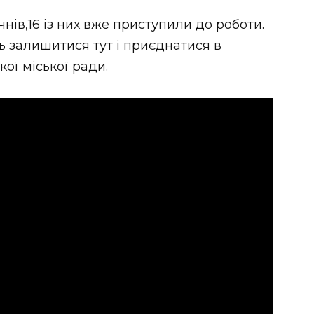
нів,16 із них вже приступили до роботи.
ь залишитися тут і приєднатися в
ої міської ради.