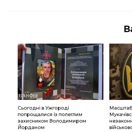
В
Сьогодні в Ужгороді
Масштабн
попрощалися із полеглим
Мукачівс
захисником Володимиром
незаконн
Йорданом
військов