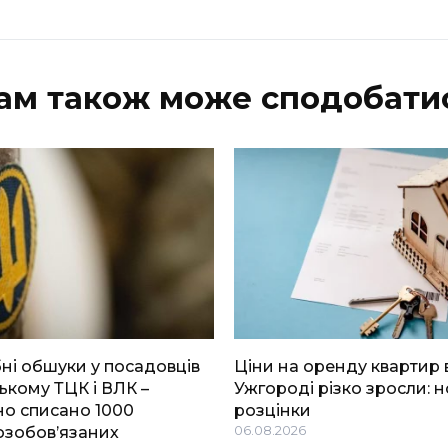
ам також може сподобати
і обшуки у посадовців
Ціни на оренду квартир 
ькому ТЦК і ВЛК –
Ужгороді різко зросли: н
о списано 1000
розцінки
озобов’язаних
06.08.2026