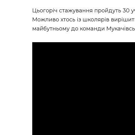
Цьогоріч стажування пройдуть 30 уч
Можливо хтось із школярів вирішит
майбутньому до команди Мукачівськ