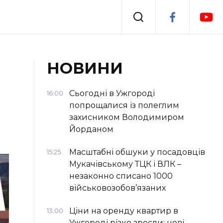
Події
НОВИНИ
я
Втрачений Ужгород
Сьогодні в Ужгороді
16:00
попрощалися із полеглим
захисником Володимиром
Йорданом
Масштабні обшуки у посадовців
15:25
Мукачівському ТЦК і ВЛК –
незаконно списано 1000
військовозобов’язаних
Ціни на оренду квартир в
13:00
Ужгороді різко зросли: нові