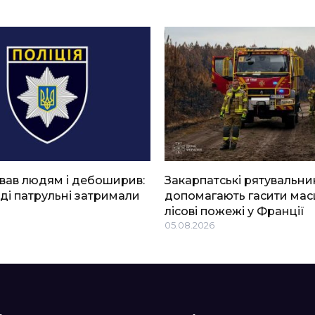
вав людям і дебоширив:
Закарпатські рятувальни
ді патрульні затримали
допомагають гасити мас
лісові пожежі у Франції
05.08.2026