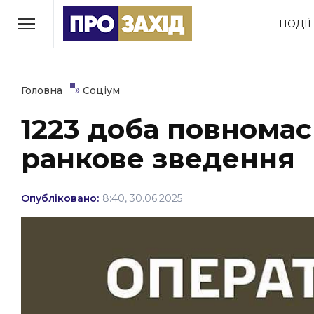
Перейти
ПОДІЇ
до
РУБРИКИ
вмісту
Економіка
Здоров’я
»
Головна
Соціум
1223 доба повномас
Політика
Соціум
ранкове зведення
Втрачений Ужгород
(відеоверсія)
Опубліковано:
8:40, 30.06.2025
ЗАКАРПАТСЬКІ НОВИНИ