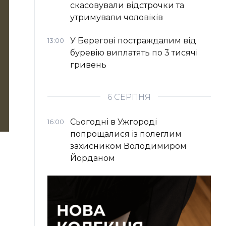
скасовували відстрочки та
утримували чоловіків
У Берегові постраждалим від
13:00
буревію виплатять по 3 тисячі
гривень
6 СЕРПНЯ
Сьогодні в Ужгороді
16:00
попрощалися із полеглим
захисником Володимиром
Йорданом