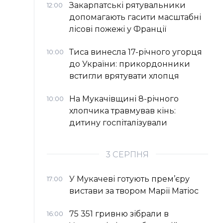
Закарпатські рятувальники
12:00
допомагають гасити масштабні
лісові пожежі у Франції
Тиса винесла 17-річного угорця
10:00
до України: прикордонники
встигли врятувати хлопця
На Мукачівщині 8-річного
10:00
хлопчика травмував кінь:
дитину госпіталізували
3 СЕРПНЯ
У Мукачеві готують прем’єру
17:00
вистави за твором Марії Матіос
75 351 гривню зібрали в
16:00