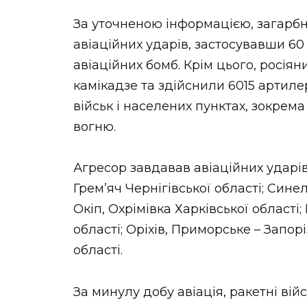
За уточненою інформацією, загарбн
авіаційних ударів, застосувавши 60
авіаційних бомб. Крім цього, росія
камікадзе та здійснили 6015 артиле
військ і населених пунктах, зокрема
вогню.
Агресор завдавав авіаційних ударів
Грем’яч Чернігівської області; Сине
Окіп, Охрімівка Харківської області
області; Оріхів, Приморське – Запор
області.
За минулу добу авіація, ракетні ві