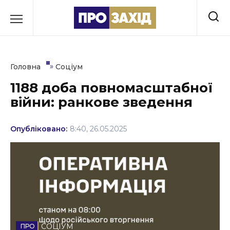
Перейти
до
РУБРИКИ
вмісту
Економіка
»
Головна
Соціум
Здоров’я
1188 доба повномасштабної
війни: ранкове зведення
Культура
Освіта
Опубліковано:
8:40, 26.05.2025
Події
Політика
Соціум
Спорт
СОЦІУМ