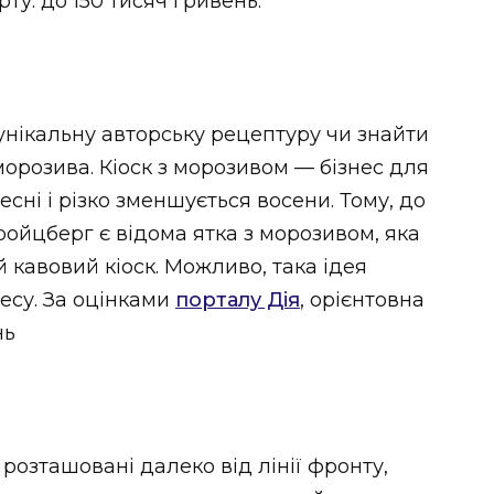
ту: до 150 тисяч гривень.
унікальну авторську рецептуру чи знайти
орозива. Кіоск з морозивом — бізнес для
есні і різко зменшується восени. Тому, до
ойцберг є відома ятка з морозивом, яка
 кавовий кіоск. Можливо, така ідея
несу. За оцінками
порталу Дія
, орієнтовна
нь
, розташовані далеко від лінії фронту,