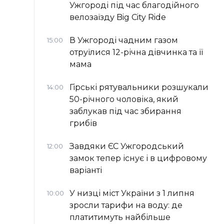
Ужгороді під час благодійного
велозаїзду Big Сity Ride
В Ужгороді чадним газом
15:00
отруїлися 12-річна дівчинка та її
мама
Гірські рятувальники розшукали
14:00
50-річного чоловіка, який
заблукав під час збирання
грибів
Завдяки ЄС Ужгородський
12:00
замок тепер існує і в цифровому
варіанті
У низці міст України з 1 липня
10:00
зросли тарифи на воду: де
платитимуть найбільше