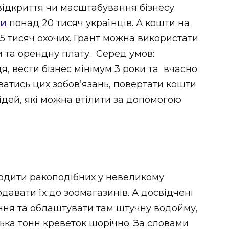
відкриття чи масштабування бізнесу.
ли
понад 20 тисяч українців. А кошти на
5 тисяч охочих. Грант можна використати
 та орендну плату. Серед умов:
я, вести бізнес мінімум 3 роки та вчасно
атись цих зобов’язань, повертати кошти
-ідей, які можна втілити за допомогою
водити ракоподібних у невеликому
одавати їх до зоомагазинів. А досвідчені
ня та облаштувати там штучну водойму,
ька тонн креветок щорічно. За словами