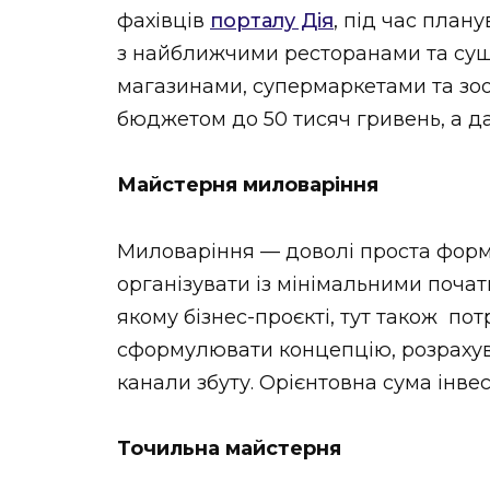
фахівців
порталу Дія
, під час план
з найближчими ресторанами та су
магазинами, супермаркетами та зоо
бюджетом до 50 тисяч гривень, а 
Майстерня миловаріння
Миловаріння — доволі проста форм
організувати із мінімальними почат
якому бізнес-проєкті, тут також по
сформулювати концепцію, розрахува
канали збуту. Орієнтовна сума інвес
Точильна майстерня