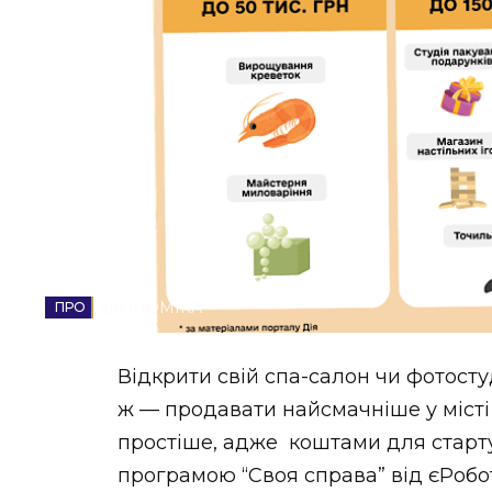
НОВИНИ ЗАХІДНОЇ УКРАЇНИ
ФОТО
ВІДЕО
ЕКОНОМІКА
Відкрити свій спа-салон чи фотост
ж — продавати найсмачніше у місті
простіше, адже коштами для старту
програмою “Своя справа” від єРобо