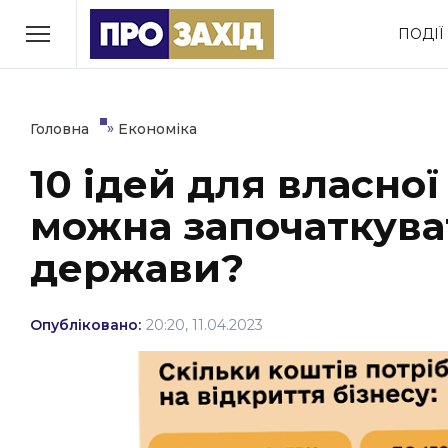
Перейти
ПОДІЇ
до
РУБРИКИ
вмісту
Економіка
Здоров’я
»
Головна
Економіка
10 ідей для власної
Політика
Соціум
можна започаткува
Втрачений Ужгород
(відеоверсія)
держави?
Опубліковано:
20:20, 11.04.2023
ЗАКАРПАТСЬКІ НОВИНИ