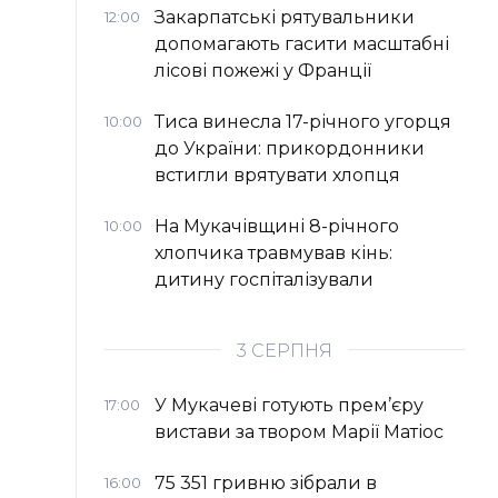
Закарпатські рятувальники
12:00
допомагають гасити масштабні
лісові пожежі у Франції
Тиса винесла 17-річного угорця
10:00
до України: прикордонники
встигли врятувати хлопця
На Мукачівщині 8-річного
10:00
хлопчика травмував кінь:
дитину госпіталізували
3 СЕРПНЯ
У Мукачеві готують прем’єру
17:00
вистави за твором Марії Матіос
75 351 гривню зібрали в
16:00