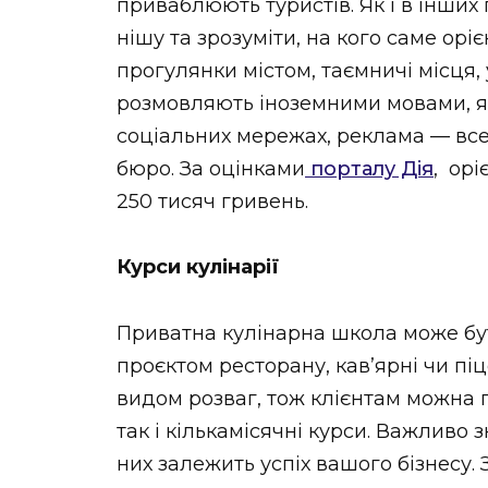
приваблюють туристів. Як і в інших
нішу та зрозуміти, на кого саме орі
прогулянки містом, таємничі місця, 
розмовляють іноземними мовами, яс
соціальних мережах, реклама — все
бюро. За оцінками
порталу Дія
, орі
250 тисяч гривень.
Курси кулінарії
Приватна кулінарна школа може бу
проєктом ресторану, кав’ярні чи піц
видом розваг, тож клієнтам можна 
так і кількамісячні курси. Важливо 
них залежить успіх вашого бізнесу.