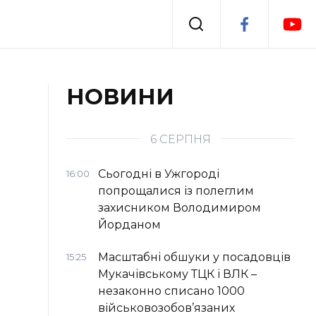
Події
НОВИНИ
я
Втрачений Ужгород
6 СЕРПНЯ
Сьогодні в Ужгороді
16:00
попрощалися із полеглим
захисником Володимиром
Йорданом
Масштабні обшуки у посадовців
15:25
Мукачівському ТЦК і ВЛК –
незаконно списано 1000
військовозобов’язаних