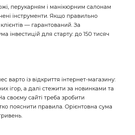
ножі, перукарням і манікюрним салонам
очені інструменти. Якщо правильно
х клієнтів — гарантований. За
ума інвестицій для старту: до 150 тисяч
ес варто із відкриття інтернет-магазину:
их ігор, а далі стежити за новинками та
На своєму сайті треба зробити
тко пояснити правила. Орієнтовна сума
гривень.