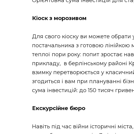
Орієнтовна сума інвестицій для стар
Кіоск з морозивом
Для свого кіоску ви можете обрати 
постачальника з готовою лінійкою м
теплої пори року: попит зростає нав
прикладу, в берлінському районі Кр
взимку перетворюється у класичний
згодиться і вам при плануванні біз
сума інвестицій: до 150 тисяч гриве
Екскурсійне бюро
Навіть під час війни історичні міста