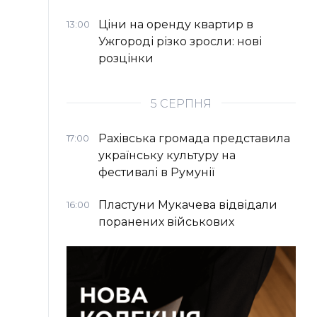
Ціни на оренду квартир в
13:00
Ужгороді різко зросли: нові
розцінки
5 СЕРПНЯ
Рахівська громада представила
17:00
українську культуру на
фестивалі в Румунії
Пластуни Мукачева відвідали
16:00
поранених військових