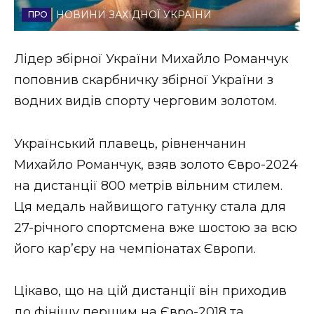
НОВИНИ ЗАХІДНОЇ УКРАЇНИ
Стиль життя
Втрачений Ужгород
Лідер збірної України Михайло Романчук
поповнив скарбничку збірної України з
Втрачений Ужгород (відеоверсія)
водних видів спорту черговим золотом.
Український плавець, рівненчанин
ЗАКАРПАТСЬКІ НОВИНИ
Михайло Романчук, взяв золото Євро-2024
на дистанції 800 метрів вільним стилем.
Ця медаль найвищого гатунку стала для
НОВИНИ ЗАХІДНОЇ УКРАЇНИ
27-річного спортсмена вже шостою за всю
його кар’єру на чемпіонатах Європи.
ФОТО
Цікаво, що на цій дистанції він приходив
до фінішу першим на Євро-2018 та