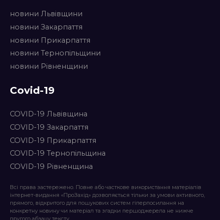
новини Львівщини
новини Закарпаття
новини Прикарпаття
новини Тернопільщини
новини Рівненщини
Covid-19
COVID-19 Львівщина
COVID-19 Закарпаття
COVID-19 Прикарпаття
COVID-19 Тернопільщина
COVID-19 Рівненщина
Всі права застережено. Повне або часткове використання матеріалів
інтернет-видання «ПроЗахід» дозволяється тільки за умови активного,
прямого, відкритого для пошукових систем гіперпосилання на
конкретну новину чи матеріал та згадки першоджерела не нижче
другого абзацу тексту.