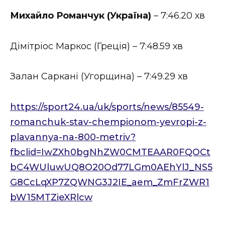
Михайло Романчук (Україна)
– 7:46.20 хв
Дімітріос Маркос (Греція) – 7:48.59 хв
Залан Саркані (Угорщина) – 7:49.29 хв
https://sport24.ua/uk/sports/news/85549-
romanchuk-stav-chempionom-yevropi-z-
plavannya-na-800-metriv?
fbclid=IwZXh0bgNhZW0CMTEAAR0FQOCt
bC4WUluwUQ8O20Od77LGm0AEhYlJ_NS5
G8CcLqXP7ZQWNG3J2IE_aem_ZmFrZWR1
bW15MTZieXRlcw