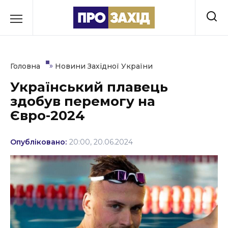
Перейти
до
РУБРИКИ
вмісту
Економіка
»
Головна
Новини Західної України
Здоров’я
Український плавець
здобув перемогу на
Культура
Євро-2024
Освіта
Опубліковано:
20:00, 20.06.2024
Події
Політика
Соціум
Спорт