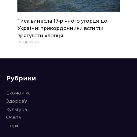
Тиса винесла 17-річного угорця до
України: прикордонники встигли
врятувати хлопця
05.08.2026
Рубрики
Економіка
Здоров’я
Культура
Освіта
Події