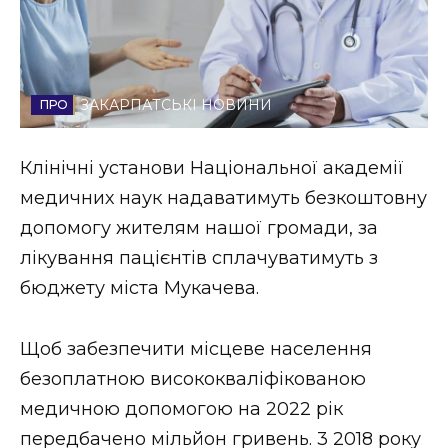
Стиль життя
Втрачений Ужгород
ЗАКАРПАТСЬКІ НОВИНИ
Втрачений Ужгород (відеоверсія)
Клінічні установи Національної академії
медичних наук надаватимуть безкоштовну
ЗАКАРПАТСЬКІ НОВИНИ
допомогу жителям нашої громади, за
лікування пацієнтів сплачуватимуть з
бюджету міста Мукачева.
НОВИНИ ЗАХІДНОЇ УКРАЇНИ
Щоб забезпечити місцеве населення
ФОТО
безоплатною висококваліфікованою
медичною допомогою на 2022 рік
передбачено мільйон гривень. 3 2018 року