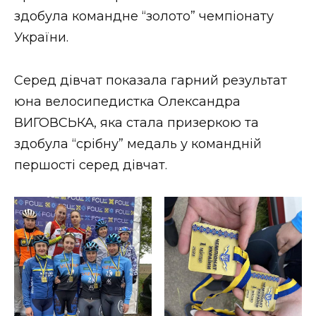
ВІДЕО
здобула командне “золото” чемпіонату
України.
Серед дівчат показала гарний результат
юна велосипедистка Олександра
ВИГОВСЬКА, яка стала призеркою та
здобула “срібну” медаль у командній
першості серед дівчат.