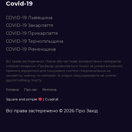
Covid-19
COVID-19 Львівщина
COVID-19 Закарпаття
COVID-19 Прикарпаття
COVID-19 Тернопільщина
COVID-19 Рівненщина
Всі права застережено. Повне або часткове використання матеріалів
інтернет-видання «ПроЗахід» дозволяється тільки за умови активного,
прямого, відкритого для пошукових систем гіперпосилання на
конкретну новину чи матеріал та згадки першоджерела не нижче
другого абзацу тексту.
Головна
Про нас
Реклама
Square and simple
| Cvadrat
Всі права застережено © 2026 Про Захід