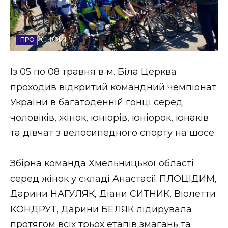
Стиль життя
Втрачений Ужгород
СПОРТ
Втрачений Ужгород (відеоверсія)
Із 05 по 08 травня в м. Біла Церква
проходив відкритий командний чемпіонат
України в багатоденній гонці серед
ЗАКАРПАТСЬКІ НОВИНИ
чоловіків, жінок, юніорів, юніорок, юнаків
та дівчат з велосипедного спорту на шосе.
НОВИНИ ЗАХІДНОЇ УКРАЇНИ
Збірна команда Хмельницької області
серед жінок у складі Анастасії ПЛОЦІДИМ,
ФОТО
Дарини НАГУЛЯК, Діани СИТНИК, Віолетти
КОНДРУТ, Дарини БЕЛЯК лідирувала
протягом всіх трьох етапів змагань та