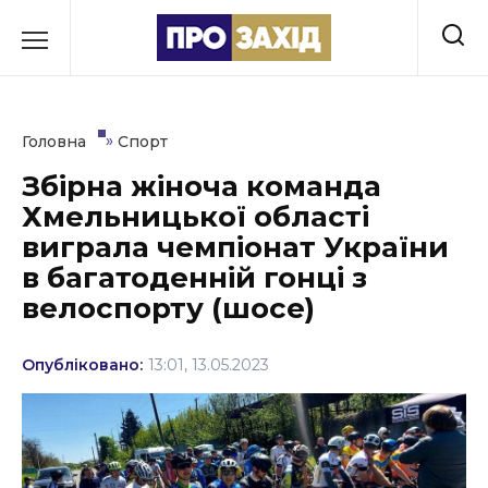
Перейти
до
РУБРИКИ
вмісту
Економіка
»
Головна
Спорт
Здоров’я
Збірна жіноча команда
Хмельницької області
Культура
виграла чемпіонат України
Освіта
в багатоденній гонці з
велоспорту (шосе)
Події
Політика
Опубліковано:
13:01, 13.05.2023
Соціум
Спорт