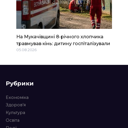
На Мукачівщині 8-річного хлопчика
травмував кінь: дитину госпіталізували
05.08.2026
Рубрики
Економіка
Здоров’я
Культура
Освіта
Події