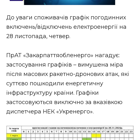
Стиль життя
До уваги споживачів графік погодинних
Втрачений Ужгород
включень/відключень електроенергії на
Втрачений Ужгород (відеоверсія)
28 листопада, четвер.
ПрАТ «Закарпаттяобленерго» нагадує:
застосування графіків – вимушена міра
ЗАКАРПАТСЬКІ НОВИНИ
після масових ракетно-дронових атак, які
суттєво пошкодили енергетичну
НОВИНИ ЗАХІДНОЇ УКРАЇНИ
інфраструктуру країни. Графіки
застосовуються виключно за вказівкою
диспетчера НЕК «Укренерго».
ФОТО