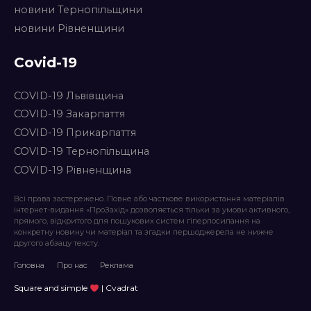
новини Тернопільщини
новини Рівненщини
Covid-19
COVID-19 Львівщина
COVID-19 Закарпаття
COVID-19 Прикарпаття
COVID-19 Тернопільщина
COVID-19 Рівненщина
Всі права застережено. Повне або часткове використання матеріалів
інтернет-видання «ПроЗахід» дозволяється тільки за умови активного,
прямого, відкритого для пошукових систем гіперпосилання на
конкретну новину чи матеріал та згадки першоджерела не нижче
другого абзацу тексту.
Головна
Про нас
Реклама
Square and simple
| Cvadrat