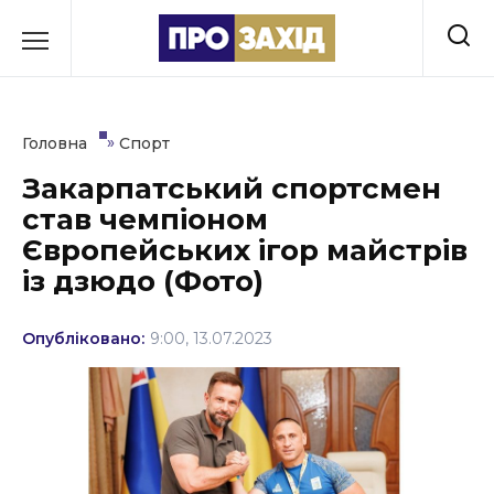
Перейти
до
РУБРИКИ
вмісту
Економіка
»
Головна
Спорт
Здоров’я
Закарпатський спортсмен
став чемпіоном
Культура
Європейських ігор майстрів
Освіта
із дзюдо (Фото)
Події
Опубліковано:
9:00, 13.07.2023
Політика
Соціум
Спорт