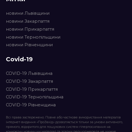
новини Львівщини
новини Закарпаття
новини Прикарпаття
новини Тернопільщини
новини Рівненщини
Covid-19
COVID-19 Львівщина
COVID-19 Закарпаття
COVID-19 Прикарпаття
COVID-19 Тернопільщина
COVID-19 Рівненщина
Всі права застережено. Повне або часткове використання матеріалів
інтернет-видання «ПроЗахід» дозволяється тільки за умови активного,
прямого, відкритого для пошукових систем гіперпосилання на
конкретну новину чи матеріал та згадки першоджерела не нижче