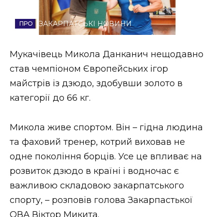
Стиль життя
ЗАКАРПАТСЬКІ НОВИНИ
Втрачений Ужгород
Мукачівець Микола Данканич нещодавно
Втрачений Ужгород (відеоверсія)
став чемпіоном Європейських ігор
майстрів із дзюдо, здобувши золото в
категорії до 66 кг.
ЗАКАРПАТСЬКІ НОВИНИ
Микола живе спортом. Він – гідна людина
та фаховий тренер, котрий виховав не
НОВИНИ ЗАХІДНОЇ УКРАЇНИ
одне покоління борців. Усе це впливає на
розвиток дзюдо в країні і водночас є
ФОТО
важливою складовою закарпатського
спорту, – розповів голова Закарпастької
ОВА Віктор Микита.