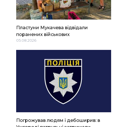
Пластуни Мукачева відвідали
поранених військових
05.08.2026
Погрожував людям і дебоширив: в
Ужгороді патрульні затримали