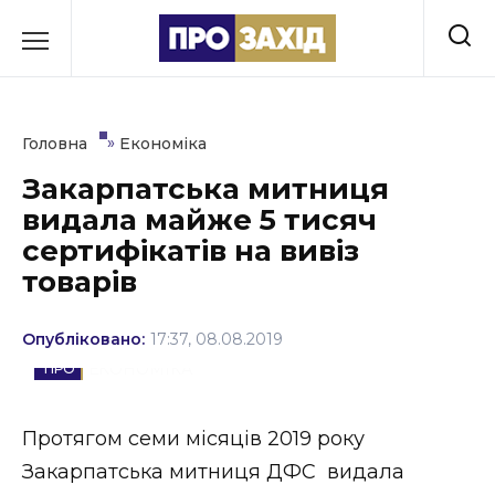
Перейти
до
РУБРИКИ
вмісту
Економіка
»
Головна
Економіка
Здоров’я
Закарпатська митниця
видала майже 5 тисяч
Культура
сертифікатів на вивіз
Освіта
товарів
Події
Опубліковано:
17:37, 08.08.2019
Політика
ЕКОНОМІКА
Соціум
Протягом семи місяців 2019 року
Спорт
Закарпатська митниця ДФС видала