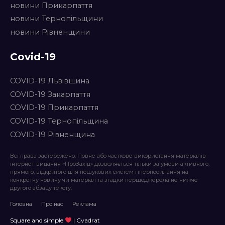
новини Прикарпаття
новини Тернопільщини
новини Рівненщини
Covid-19
COVID-19 Львівщина
COVID-19 Закарпаття
COVID-19 Прикарпаття
COVID-19 Тернопільщина
COVID-19 Рівненщина
Всі права застережено. Повне або часткове використання матеріалів
інтернет-видання «ПроЗахід» дозволяється тільки за умови активного,
прямого, відкритого для пошукових систем гіперпосилання на
конкретну новину чи матеріал та згадки першоджерела не нижче
другого абзацу тексту.
Головна
Про нас
Реклама
Square and simple
| Cvadrat