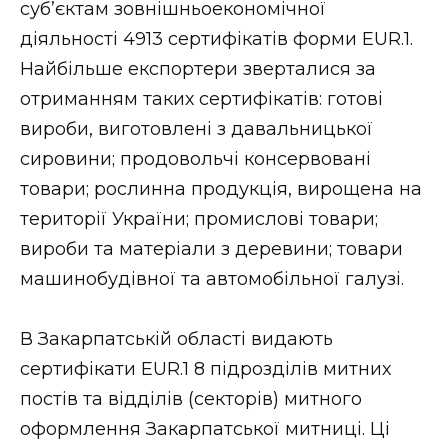
суб’єктам зовнішньоекономічної
Стиль життя
діяльності 4913 сертифікатів форми EUR.1.
Найбільше експортери зверталися за
Втрачений Ужгород
отриманням таких сертифікатів: готові
Втрачений Ужгород (відеоверсія)
вироби, виготовлені з давальницької
сировини; продовольчі консервовані
товари; рослинна продукція, вирощена на
ЗАКАРПАТСЬКІ НОВИНИ
території України; промислові товари;
вироби та матеріали з деревини; товари
машинобудівної та автомобільної галузі.
НОВИНИ ЗАХІДНОЇ УКРАЇНИ
В Закарпатській області видають
сертифікати EUR.1 8 підрозділів митних
ФОТО
постів та відділів (секторів) митного
оформлення Закарпатської митниці. Ці