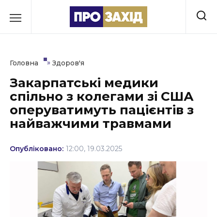
Перейти
до
РУБРИКИ
вмісту
Економіка
»
Головна
Здоров'я
Здоров’я
Закарпатські медики
спільно з колегами зі США
Культура
оперуватимуть пацієнтів з
Освіта
найважчими травмами
Події
Опубліковано:
12:00, 19.03.2025
Політика
Соціум
Спорт