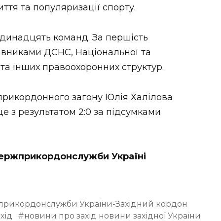
ття та популяризації спорту.
одинадцять команд. За першість
вниками ДСНС, Національної та
У та інших правоохоронних структур.
рикордонного загону Юлія Халілова
е з результатом 2:0 за підсумками
Держприкордонслужби Україні
жприкордонслужби України-Західний кордон
хід
новини про захід новини західної України