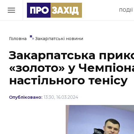
Перейти
ПОДІЇ
до
РУБРИКИ
вмісту
Економіка
Здоров’я
»
Головна
Закарпатські новини
Закарпатська при
Політика
Соціум
«золото» у Чемпіона
Втрачений Ужгород
(відеоверсія)
настільного тенісу
Опубліковано:
13:30, 16.03.2024
ЗАКАРПАТСЬКІ НОВИНИ