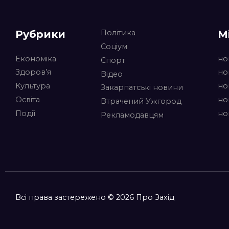
Рубрики
М
Політика
Соціум
Економіка
но
Спорт
Здоров’я
но
Відео
Культура
но
Закарпатські новини
Освіта
но
Втрачений Ужгород
Події
но
Рекламодавцям
Всі права застережено © 2026 Про Захід