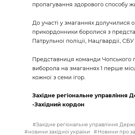
пропагування здорового способу жи
До участі у змаганнях долучилися 
прикордонники боролися з предста
Патрульної поліції, Нацгвардії, СБ
Представниця команди Чопського п
виборола на змаганнях 1 перше місц
кожної з семи ігор.
Західне регіональне управління 
-Західний кордон
Західне регіональне управління Дер
новини західної україни
Новини про за