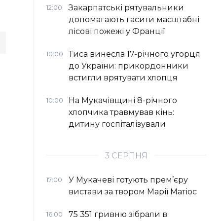
Закарпатські рятувальники
12:00
допомагають гасити масштабні
лісові пожежі у Франції
Тиса винесла 17-річного угорця
10:00
до України: прикордонники
встигли врятувати хлопця
На Мукачівщині 8-річного
10:00
хлопчика травмував кінь:
дитину госпіталізували
3 СЕРПНЯ
У Мукачеві готують прем’єру
17:00
вистави за твором Марії Матіос
75 351 гривню зібрали в
16:00