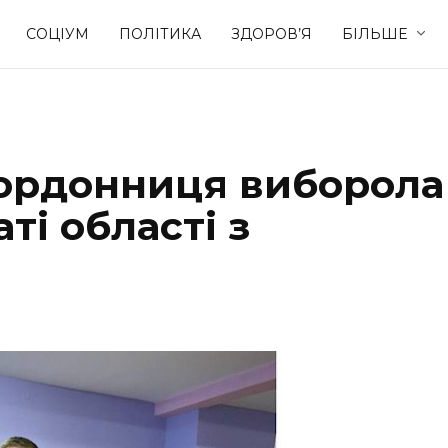
СОЦІУМ
ПОЛІТИКА
ЗДОРОВ’Я
БІЛЬШЕ
Культура
Освіта
кордонниця виборола
Спорт
Стиль житт
ті області з