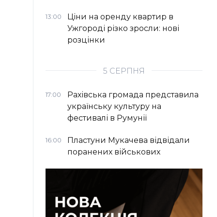
Ціни на оренду квартир в
13:00
Ужгороді різко зросли: нові
розцінки
5 СЕРПНЯ
Рахівська громада представила
17:00
українську культуру на
фестивалі в Румунії
Пластуни Мукачева відвідали
16:00
поранених військових