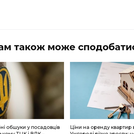
ам також може сподобати
і обшуки у посадовців
Ціни на оренду квартир 
ькому ТЦК і ВЛК –
Ужгороді різко зросли: н