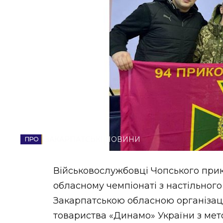
НОВИНИ ЗАХІДНОЇ УКРАЇНИ
ФОТО
ВІДЕО
ЗАКАРПАТСЬКІ НОВИНИ
Військовослужбовці Чопського прик
обласному чемпіонаті з настільного
Закарпатською обласною організац
товариства «Динамо» України з мет