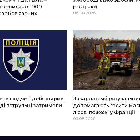
о списано 1000
розцінки
озобов’язаних
06.08.2026
вав людям і дебоширив:
Закарпатські рятувальни
ді патрульні затримали
допомагають гасити мас
лісові пожежі у Франції
05.08.2026