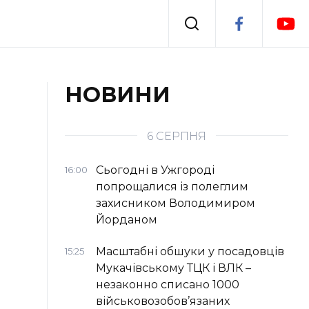
Події
НОВИНИ
я
Втрачений Ужгород
6 СЕРПНЯ
Сьогодні в Ужгороді
16:00
попрощалися із полеглим
захисником Володимиром
Йорданом
Масштабні обшуки у посадовців
15:25
Мукачівському ТЦК і ВЛК –
незаконно списано 1000
військовозобов’язаних