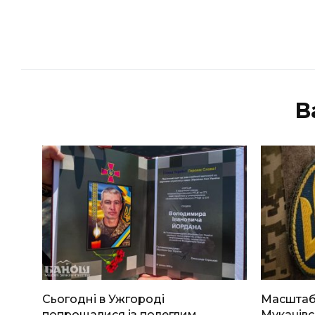
В
Сьогодні в Ужгороді
Масштабн
попрощалися із полеглим
Мукачівс