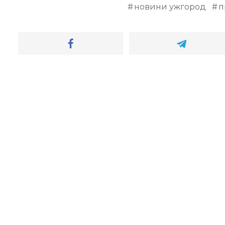
новини ужгород
п