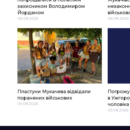
захисником Володимиром
незаконн
Йорданом
військов
06.08.2026
06.08.2026
Пластуни Мукачева відвідали
Погрожу
поранених військових
в Ужгоро
05.08.2026
чоловіка
05.08.2026