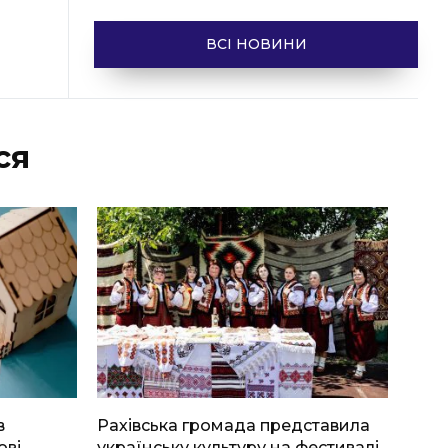
ВСІ НОВИНИ
ся
в
Рахівська громада представила
ові
українську культуру на фестивалі