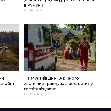
в Румунії
05.08.2026
ки
На Мукачівщині 8-річного
штабні
хлопчика травмував кінь: дитину
госпіталізували
05.08.2026