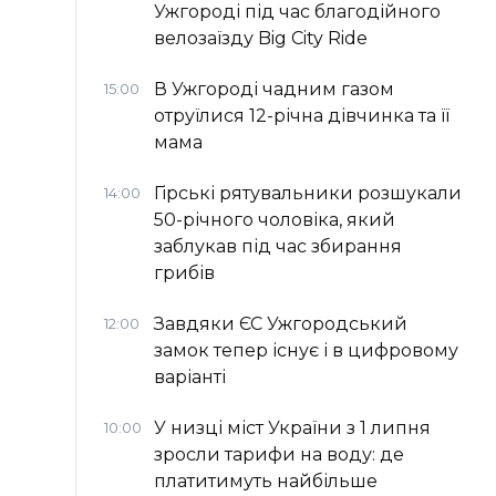
Ужгороді під час благодійного
велозаїзду Big Сity Ride
В Ужгороді чадним газом
15:00
отруїлися 12-річна дівчинка та її
мама
Гірські рятувальники розшукали
14:00
50-річного чоловіка, який
заблукав під час збирання
грибів
Завдяки ЄС Ужгородський
12:00
замок тепер існує і в цифровому
варіанті
У низці міст України з 1 липня
10:00
зросли тарифи на воду: де
платитимуть найбільше