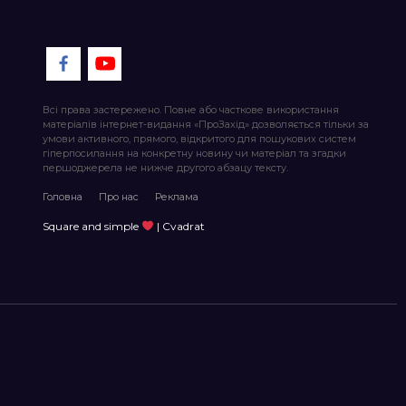
Всі права застережено. Повне або часткове використання
матеріалів інтернет-видання «ПроЗахід» дозволяється тільки за
умови активного, прямого, відкритого для пошукових систем
гіперпосилання на конкретну новину чи матеріал та згадки
першоджерела не нижче другого абзацу тексту.
Головна
Про нас
Реклама
Square and simple
| Cvadrat