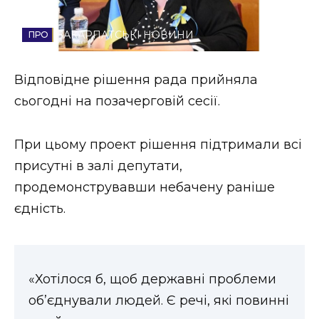
Стиль життя
ЗАКАРПАТСЬКІ НОВИНИ
Втрачений Ужгород
Відповідне рішення рада прийняла
Втрачений Ужгород (відеоверсія)
сьогодні на позачерговій сесії.
При цьому проект рішення підтримали всі
ЗАКАРПАТСЬКІ НОВИНИ
присутні в залі депутати,
продемонструвавши небачену раніше
єдність.
НОВИНИ ЗАХІДНОЇ УКРАЇНИ
ФОТО
«Хотілося б, щоб державні проблеми
об’єднували людей. Є речі, які повинні