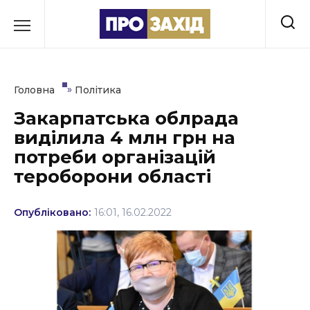
Перейти
до
РУБРИКИ
вмісту
Економіка
»
Головна
Політика
Здоров’я
Закарпатська облрада
виділила 4 млн грн на
Культура
потреби організацій
Освіта
тероборони області
Події
Опубліковано:
16:01, 16.02.2022
Політика
Соціум
Спорт