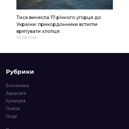
Тиса винесла 17-річного угорця до
України: прикордонники встигли
врятувати хлопця
05.08.2026
Рубрики
Економіка
Здоров’я
Культура
Освіта
Події