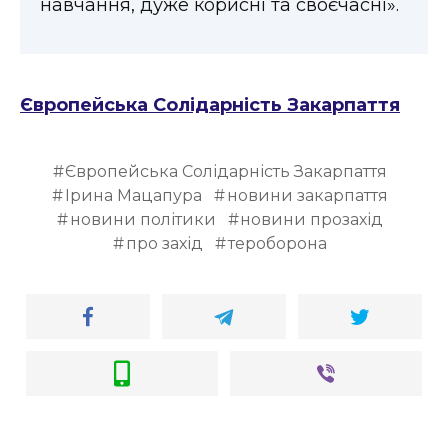
навчання, дуже корисні та своєчасні».
Європейська Солідарність Закарпаття
Європейська Солідарність Закарпаття
Ірина Мацапура
новини закарпаття
новини політики
новини прозахід
про захід
тероборона