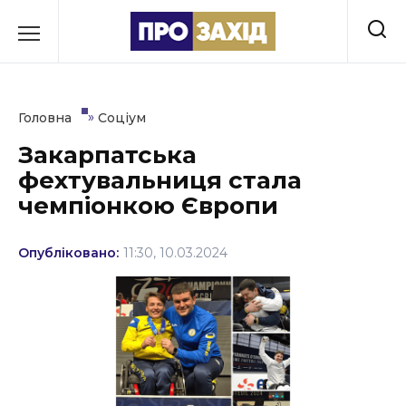
Перейти
до
РУБРИКИ
вмісту
Економіка
»
Головна
Соціум
Здоров’я
Закарпатська
фехтувальниця стала
Культура
чемпіонкою Європи
Освіта
Опубліковано:
11:30, 10.03.2024
Події
Політика
Соціум
Спорт