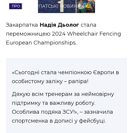
ЗАКАРПАТСЬКІ НОВИНИ
Стиль життя
Втрачений Ужгород
Закарпатка
Надія Дьолог
стала
переможницею 2024 Wheelchair Fencing
Втрачений Ужгород (відеоверсія)
European Championships.
ЗАКАРПАТСЬКІ НОВИНИ
«Сьогодні стала чемпіонкою Європи в
особистому заліку – рапіра!
НОВИНИ ЗАХІДНОЇ УКРАЇНИ
Дякую всім тренерам за неймовірну
підтримку та важливу роботу.
ФОТО
Особлива подяка ЗСУ!», – зазначила
спортсменка в дописі у фейсбуці.