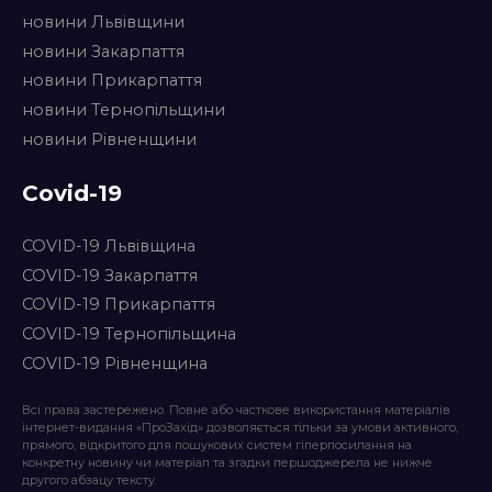
новини Львівщини
новини Закарпаття
новини Прикарпаття
новини Тернопільщини
новини Рівненщини
Covid-19
COVID-19 Львівщина
COVID-19 Закарпаття
COVID-19 Прикарпаття
COVID-19 Тернопільщина
COVID-19 Рівненщина
Всі права застережено. Повне або часткове використання матеріалів
інтернет-видання «ПроЗахід» дозволяється тільки за умови активного,
прямого, відкритого для пошукових систем гіперпосилання на
конкретну новину чи матеріал та згадки першоджерела не нижче
другого абзацу тексту.