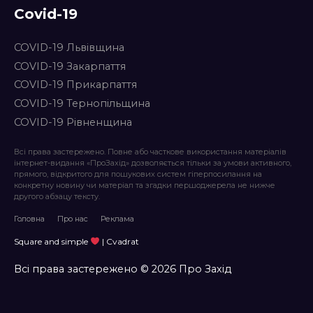
Covid-19
COVID-19 Львівщина
COVID-19 Закарпаття
COVID-19 Прикарпаття
COVID-19 Тернопільщина
COVID-19 Рівненщина
Всі права застережено. Повне або часткове використання матеріалів
інтернет-видання «ПроЗахід» дозволяється тільки за умови активного,
прямого, відкритого для пошукових систем гіперпосилання на
конкретну новину чи матеріал та згадки першоджерела не нижче
другого абзацу тексту.
Головна
Про нас
Реклама
Square and simple
| Cvadrat
Всі права застережено © 2026 Про Захід