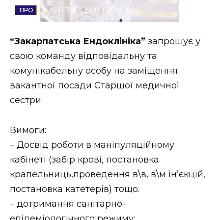
ЗАКАРПАТСЬКІ НОВИНИ
Стиль життя
Втрачений Ужгород
“Закарпатська Ендоклініка”
запрошує у
свою команду відповідальну та
Втрачений Ужгород (відеоверсія)
комунікабельну особу на заміщення
вакантної посади Старшої медичної
сестри.
ЗАКАРПАТСЬКІ НОВИНИ
Вимоги:
– Досвід роботи в маніпуляційному
НОВИНИ ЗАХІДНОЇ УКРАЇНИ
кабінеті (забір крові, постановка
крапельниць,проведення в\в, в\м ін’єкцій,
ФОТО
постановка катетерів) тощо.
– дотримання санітарно-
епідеміологічного режиму;