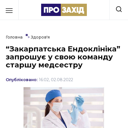
Перейти
до
РУБРИКИ
вмісту
Економіка
»
Головна
Здоров'я
Здоров’я
“Закарпатська Ендоклініка”
запрошує у свою команду
Культура
старшу медсестру
Освіта
Опубліковано:
16:02, 02.08.2022
Події
Політика
Соціум
Спорт