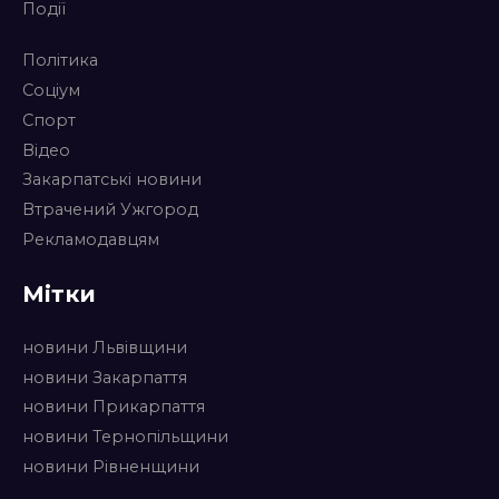
Події
Політика
Соціум
Спорт
Відео
Закарпатські новини
Втрачений Ужгород
Рекламодавцям
Мітки
новини Львівщини
новини Закарпаття
новини Прикарпаття
новини Тернопільщини
новини Рівненщини