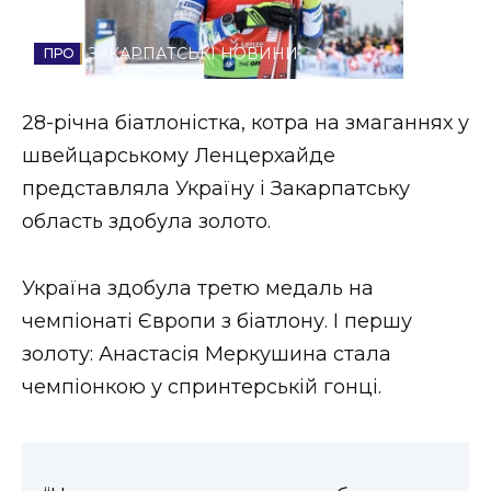
Стиль життя
ЗАКАРПАТСЬКІ НОВИНИ
Втрачений Ужгород
28-річна біатлоністка, котра на змаганнях у
Втрачений Ужгород (відеоверсія)
швейцарському Ленцерхайде
представляла Україну і Закарпатську
область здобула золото.
ЗАКАРПАТСЬКІ НОВИНИ
Україна здобула третю медаль на
чемпіонаті Європи з біатлону. І першу
НОВИНИ ЗАХІДНОЇ УКРАЇНИ
золоту: Анастасія Меркушина стала
чемпіонкою у спринтерській гонці.
ФОТО