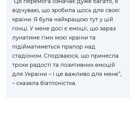
“Ця перемога означає дуже багато, я
ВІДЕО
відчуваю, що зробила щось для своєї
країни. Я була найкращою тут у цій
гонці. У мене досі є емоції, що зараз
лунатиме гімн моєї країни та
підійматиметься прапор над
стадіоном. Сподіваюся, що принесла
трохи радості та позитивних емоцій
для України – і це важливо для мене”,
– сказала біатлоністка.