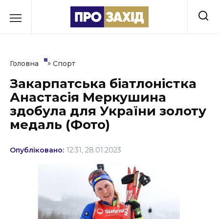
Перейти
до
РУБРИКИ
вмісту
Економіка
»
Головна
Спорт
Здоров’я
Закарпатська біатлоністка
Анастасія Меркушина
Культура
здобула для України золоту
Освіта
медаль (Фото)
Події
Опубліковано:
12:31, 28.01.2023
Політика
Соціум
Спорт