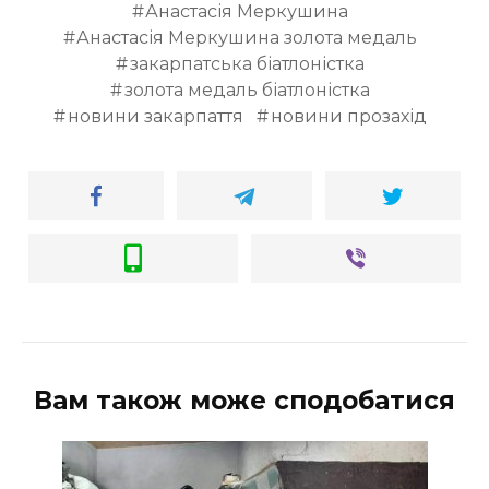
Анастасія Меркушина
Анастасія Меркушина золота медаль
закарпатська біатлоністка
золота медаль біатлоністка
новини закарпаття
новини прозахід
Вам також може сподобатися