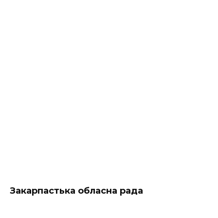
Закарпастька обласна рада