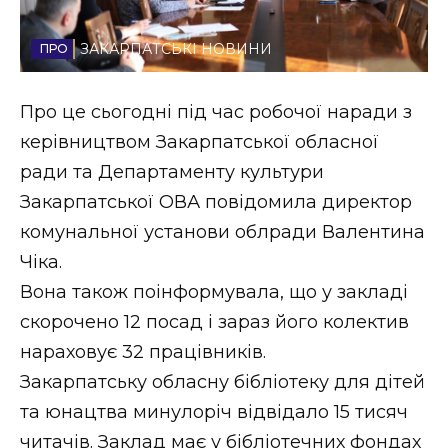
Стиль життя
ЗАКАРПАТСЬКІ НОВИНИ
Втрачений Ужгород
Про це сьогодні під час робочої наради з
Втрачений Ужгород (відеоверсія)
керівництвом Закарпатської обласної
ради та Департаменту культури
Закарпатської ОВА повідомила директор
ЗАКАРПАТСЬКІ НОВИНИ
комунальної установи облради Валентина
Чіка.
Вона також поінформувала, що у закладі
НОВИНИ ЗАХІДНОЇ УКРАЇНИ
скорочено 12 посад і зараз його колектив
нараховує 32 працівників.
ФОТО
Закарпатську обласну бібліотеку для дітей
та юнацтва минулоріч відвідало 15 тисяч
читачів. Заклад має у бібліотечних фондах