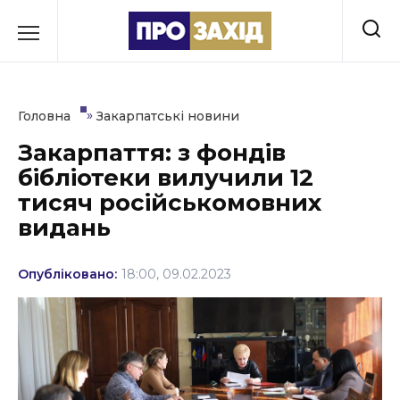
Перейти
до
РУБРИКИ
вмісту
Економіка
»
Головна
Закарпатські новини
Здоров’я
Закарпаття: з фондів
бібліотеки вилучили 12
Культура
тисяч російськомовних
Освіта
видань
Події
Опубліковано:
18:00, 09.02.2023
Політика
Соціум
Спорт