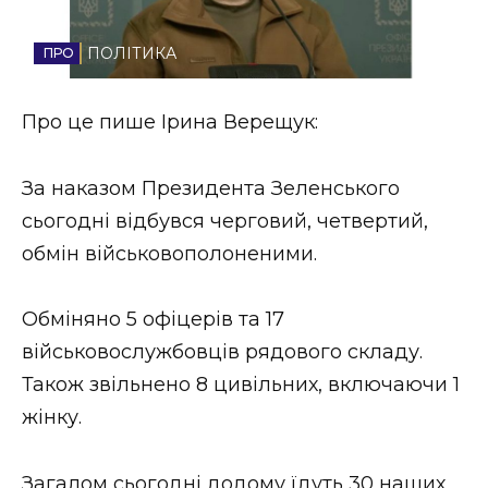
Стиль життя
ПОЛІТИКА
Втрачений Ужгород
Про це пише Ірина Верещук:
Втрачений Ужгород (відеоверсія)
За наказом Президента Зеленського
сьогодні відбувся черговий, четвертий,
ЗАКАРПАТСЬКІ НОВИНИ
обмін військовополоненими.
Обміняно 5 офіцерів та 17
НОВИНИ ЗАХІДНОЇ УКРАЇНИ
військовослужбовців рядового складу.
Також звільнено 8 цивільних, включаючи 1
ФОТО
жінку.
Загалом сьогодні додому їдуть 30 наших