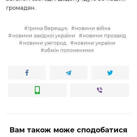
ВІДЕО
громадян.
Ірина Верещук
новини війна
новини західної україни
новини прозахід
новини ужгород
новини україни
обмін полоненими
Вам також може сподобатися