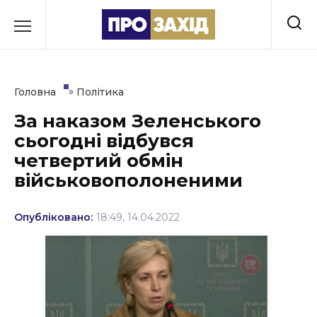
Перейти
до
РУБРИКИ
вмісту
Економіка
»
Головна
Політика
Здоров’я
За наказом Зеленського
сьогодні відбувся
Культура
четвертий обмін
Освіта
військовополоненими
Події
Опубліковано:
18:49, 14.04.2022
Політика
Соціум
Спорт