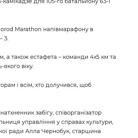
камікадзе для 105-го батальйону 63-ї
orod Marathon напівмарафону в
 3.
 км, а також естафета – команди 4х5 км та
-якого віку.
орам і всім, хто долучився, щоб
натхненник забігу, співорганізатор
ьниця управління у справах культури,
ької ради Алла Чернобук, старшина