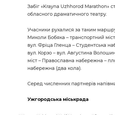
Забіг «Krayna Uzhhorod Marathon» с
обласного драматичного театру.
Учасники рухалися за таким маршру
Миколи Бобяка – транспортний міст –
вул. Фріца Гленца – Студентська н
вул. Корзо – вул. Августина Волоши
міст – Православна набережна – п
набережна (два кола).
Серед численних партнерів напівма
Ужгородська міськрада