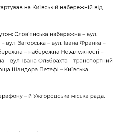
тартував на Київській набережній від
том: Слов’янська набережна – вул.
 вул. Загорська – вул. Івана Франка –
абережна – набережна Незалежності –
на – вул. Івана Ольбрахта – транспортний
лоща Шандора Петефі – Київська
рафону – й Ужгородська міська рада.