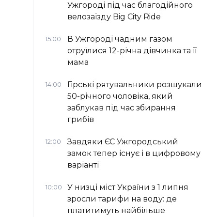
Ужгороді під час благодійного
велозаїзду Big Сity Ride
В Ужгороді чадним газом
15:00
отруїлися 12-річна дівчинка та її
мама
Гірські рятувальники розшукали
14:00
50-річного чоловіка, який
заблукав під час збирання
грибів
Завдяки ЄС Ужгородський
12:00
замок тепер існує і в цифровому
варіанті
У низці міст України з 1 липня
10:00
зросли тарифи на воду: де
платитимуть найбільше