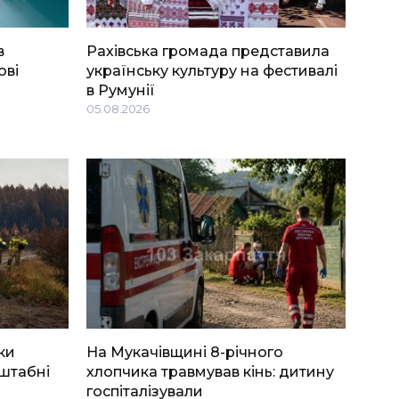
в
Рахівська громада представила
ові
українську культуру на фестивалі
в Румунії
05.08.2026
ки
На Мукачівщині 8-річного
штабні
хлопчика травмував кінь: дитину
госпіталізували