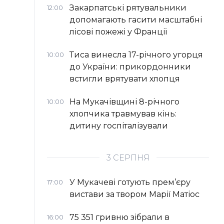
Закарпатські рятувальники
12:00
допомагають гасити масштабні
лісові пожежі у Франції
Тиса винесла 17-річного угорця
10:00
до України: прикордонники
встигли врятувати хлопця
На Мукачівщині 8-річного
10:00
хлопчика травмував кінь:
дитину госпіталізували
3 СЕРПНЯ
У Мукачеві готують прем’єру
17:00
вистави за твором Марії Матіос
75 351 гривню зібрали в
16:00