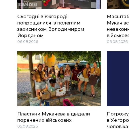
Сьогодні в Ужгороді
Масштабн
попрощалися із полеглим
Мукачівс
захисником Володимиром
незаконн
Йорданом
військов
06.08.2026
06.08.2026
Пластуни Мукачева відвідали
Погрожу
поранених військових
в Ужгоро
05.08.2026
чоловіка