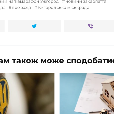
ний напівмарафон Ужгород
новини закарпаття
ода
про захід
Ужгородська міськрада
ам також може сподобати