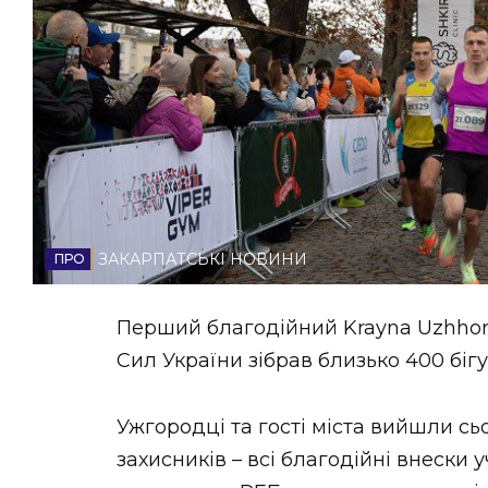
НОВИНИ ЗАХІДНОЇ УКРАЇНИ
ФОТО
ВІДЕО
ЗАКАРПАТСЬКІ НОВИНИ
Перший благодійний Krayna Uzhhoro
Сил України зібрав близько 400 бігу
Ужгородці та гості міста вийшли сь
захисників – всі благодійні внески 