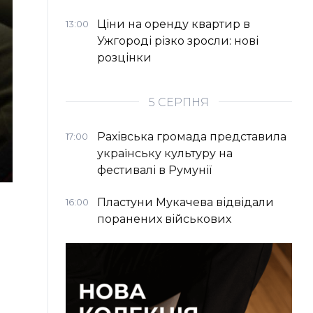
Ціни на оренду квартир в
13:00
Ужгороді різко зросли: нові
розцінки
5 СЕРПНЯ
Рахівська громада представила
17:00
українську культуру на
фестивалі в Румунії
Пластуни Мукачева відвідали
16:00
поранених військових