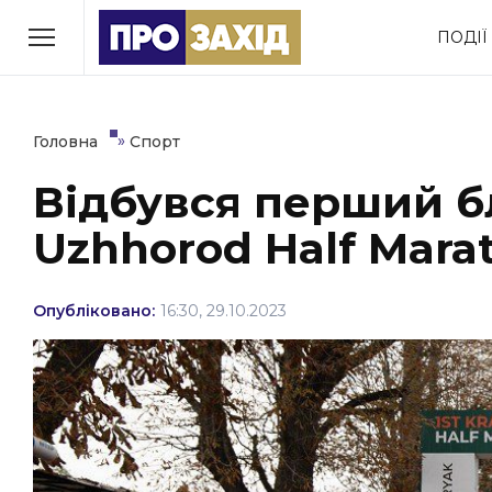
Перейти
ПОДІЇ
до
РУБРИКИ
вмісту
Економіка
Здоров’я
»
Головна
Спорт
Відбувся перший б
Політика
Соціум
Uzhhorod Half Mara
Втрачений Ужгород
(відеоверсія)
Опубліковано:
16:30, 29.10.2023
ЗАКАРПАТСЬКІ НОВИНИ