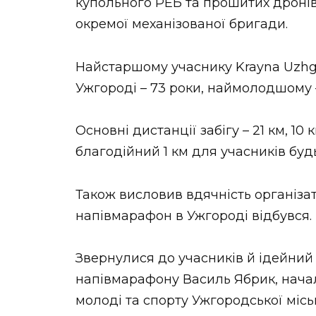
купольного РЕБ та прошитих дронів-
окремої механізованої бригади.
Найстаршому учаснику Krayna Uzhg
Ужгороді – 73 роки, наймолодшому –
Основні дистанції забігу – 21 км, 10
благодійний 1 км для учасників будь
Також висловив вдячність організат
напівмарафон в Ужгороді відбувся.
Звернулися до учасників й ідейний 
напівмарафону Василь Ябрик, начал
молоді та спорту Ужгородської міс