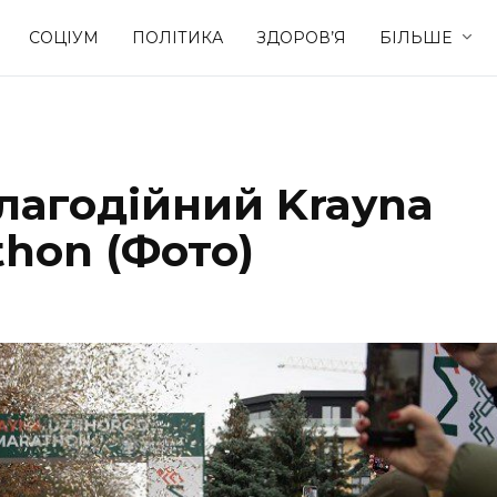
СОЦІУМ
ПОЛІТИКА
ЗДОРОВ’Я
БІЛЬШЕ
Культура
Освіта
лагодійний Krayna
Спорт
Стиль житт
thon (Фото)