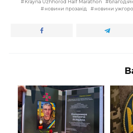
Krayna Uzhhorod Half Marathon
благодій
новини прозахід
новини ужгор
В