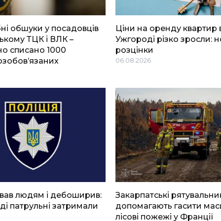
і обшуки у посадовців
Ціни на оренду квартир 
ькому ТЦК і ВЛК –
Ужгороді різко зросли: н
о списано 1000
розцінки
озобов’язаних
06.08.2026
вав людям і дебоширив:
Закарпатські рятувальни
ді патрульні затримали
допомагають гасити мас
лісові пожежі у Франції