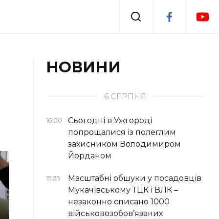
Події
НОВИНИ
я
Втрачений Ужгород
6 СЕРПНЯ
Сьогодні в Ужгороді
16:00
попрощалися із полеглим
захисником Володимиром
Йорданом
Масштабні обшуки у посадовців
15:25
Мукачівському ТЦК і ВЛК –
незаконно списано 1000
військовозобов’язаних