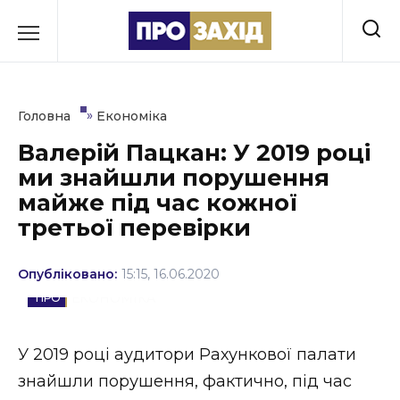
Перейти
до
РУБРИКИ
вмісту
Економіка
»
Головна
Економіка
Здоров’я
Валерій Пацкан: У 2019 році
ми знайшли порушення
Культура
майже під час кожної
Освіта
третьої перевірки
Події
Опубліковано:
15:15, 16.06.2020
Політика
ЕКОНОМІКА
Соціум
У 2019 році аудитори Рахункової палати
Спорт
знайшли порушення, фактично, під час