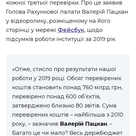
кожної третьої перевірки. Про це заявив
Стиль життя
Голова Рахункової палати Валерій Пацкан
у відеоролику, розміщеному на його
Втрачений Ужгород
сторінці у мережі
Фейсбук
, щодо
Втрачений Ужгород (відеоверсія)
підсумків роботи інституції за 2019 рік.
ЗАКАРПАТСЬКІ НОВИНИ
«Отже, стисло про результати нашої
роботи у 2019 році. Обсяг перевірених
коштів становить понад 760 млрд грн,
НОВИНИ ЗАХІДНОЇ УКРАЇНИ
перевірено понад 600 об’єктів,
затверджено близько 80 звітів. Сума
ФОТО
перевірених коштів – найбільша з 2010
року, – зазначив
Валерій Пацкан
. –
Багато це чи мало? Весь держбюджет