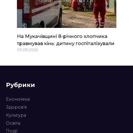
На Мукачівщині 8-річного хлопчика
травмував кінь: дитину госпіталізували
05.08.2026
Рубрики
Економіка
Здоров’я
Культура
Освіта
Події