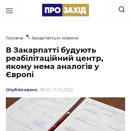
Перейти
до
РУБРИКИ
вмісту
Економіка
»
Головна
Закарпатські новини
Здоров’я
В Закарпатті будують
реабілітаційний центр,
Культура
якому нема аналогів у
Освіта
Європі
Події
Опубліковано:
18:00, 11.10.2022
Політика
Соціум
Спорт