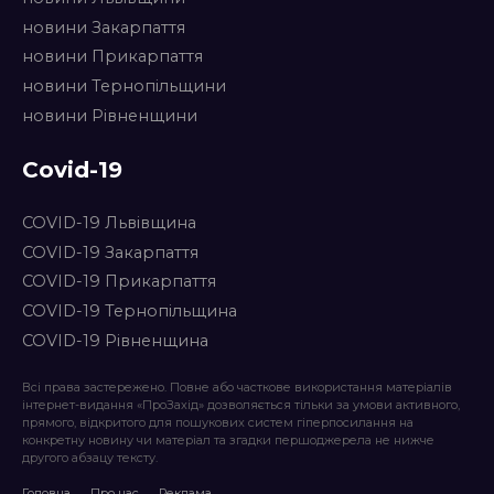
новини Закарпаття
новини Прикарпаття
новини Тернопільщини
новини Рівненщини
Covid-19
COVID-19 Львівщина
COVID-19 Закарпаття
COVID-19 Прикарпаття
COVID-19 Тернопільщина
COVID-19 Рівненщина
Всі права застережено. Повне або часткове використання матеріалів
інтернет-видання «ПроЗахід» дозволяється тільки за умови активного,
прямого, відкритого для пошукових систем гіперпосилання на
конкретну новину чи матеріал та згадки першоджерела не нижче
другого абзацу тексту.
Головна
Про нас
Реклама