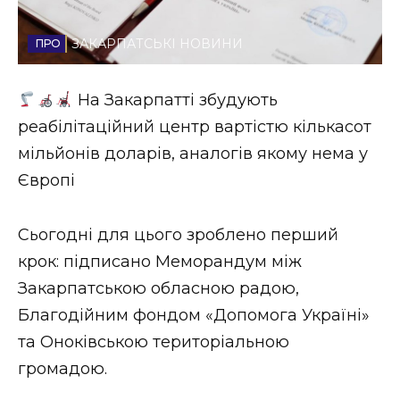
Стиль життя
ЗАКАРПАТСЬКІ НОВИНИ
Втрачений Ужгород
На Закарпатті збудують
Втрачений Ужгород (відеоверсія)
реабілітаційний центр вартістю кількасот
мільйонів доларів, аналогів якому нема у
Європі
ЗАКАРПАТСЬКІ НОВИНИ
Сьогодні для цього зроблено перший
крок: підписано Меморандум між
НОВИНИ ЗАХІДНОЇ УКРАЇНИ
Закарпатською обласною радою,
Благодійним фондом «Допомога Україні»
ФОТО
та Оноківською територіальною
громадою.