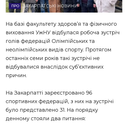
ЗАКАРПАТСЬКІ НОВИНИ
Стиль життя
Втрачений Ужгород
На базі факультету здоровʼя та фізичного
виховання УжНУ відбулася робоча зустріч
Втрачений Ужгород (відеоверсія)
голів федерацій Олімпійських та
неолімпійських видів спорту. Протягом
останніх семи років такі зустрічі не
ЗАКАРПАТСЬКІ НОВИНИ
відбувалися внаслідок субʼєктивних
причин.
НОВИНИ ЗАХІДНОЇ УКРАЇНИ
На Закарпатті зареєстровано 96
спортивних федерацій, з них на зустрічі
ФОТО
було представлено 31. На порядку
денному стояли два питання: