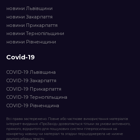
новини Львівщини
новини Закарпаття
новини Прикарпаття
новини Тернопільщини
новини Рівненщини
Covid-19
COVID-19 Львівщина
COVID-19 Закарпаття
COVID-19 Прикарпаття
COVID-19 Тернопільщина
COVID-19 Рівненщина
Всі права застережено. Повне або часткове використання матеріалів
інтернет-видання «ПроЗахід» дозволяється тільки за умови активного,
прямого, відкритого для пошукових систем гіперпосилання на
конкретну новину чи матеріал та згадки першоджерела не нижче
другого абзацу тексту.