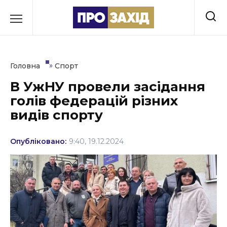
Перейти
до
РУБРИКИ
вмісту
Економіка
»
Головна
Спорт
Здоров’я
В УжНУ провели засідання
голів федерацій різних
Культура
видів спорту
Освіта
Опубліковано:
9:40, 19.12.2024
Події
Політика
Соціум
Спорт