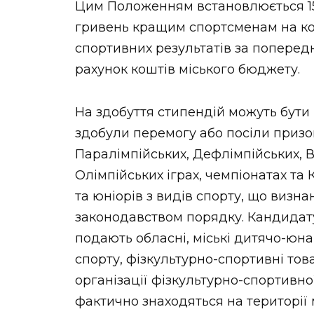
Цим Положенням встановлюється 15
НОВИНИ ЗАХІДНОЇ УКРАЇНИ
гривень кращим спортсменам на ко
спортивних результатів за поперед
рахунок коштів міського бюджету.
ФОТО
На здобуття стипендій можуть бути 
здобули перемогу або посіли призов
Паралімпійських, Дефлімпійських, В
ВІДЕО
Олімпійських іграх, чемпіонатах та
та юніорів з видів спорту, що визна
законодавством порядку. Кандидату
подають обласні, міські дитячо-юна
спорту, фізкультурно-спортивні това
організації фізкультурно-спортивно
фактично знаходяться на території 