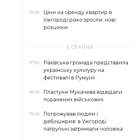
Ціни на оренду квартир в
13:00
Ужгороді різко зросли: нові
розцінки
5 СЕРПНЯ
Рахівська громада представила
17:00
українську культуру на
фестивалі в Румунії
Пластуни Мукачева відвідали
16:00
поранених військових
Погрожував людям і
13:00
дебоширив: в Ужгороді
патрульні затримали чоловіка