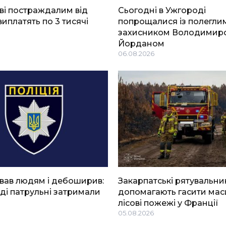
ві постраждалим від
Сьогодні в Ужгороді
виплатять по 3 тисячі
попрощалися із полегли
захисником Володимир
Йорданом
06.08.2026
вав людям і дебоширив:
Закарпатські рятувальни
ді патрульні затримали
допомагають гасити мас
лісові пожежі у Франції
05.08.2026