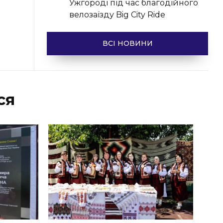
Ужгороді під час благодійного
велозаїзду Big Сity Ride
ВСІ НОВИНИ
ся