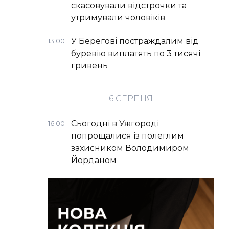
скасовували відстрочки та
утримували чоловіків
У Берегові постраждалим від
13:00
буревію виплатять по 3 тисячі
гривень
6 СЕРПНЯ
Сьогодні в Ужгороді
16:00
попрощалися із полеглим
захисником Володимиром
Йорданом