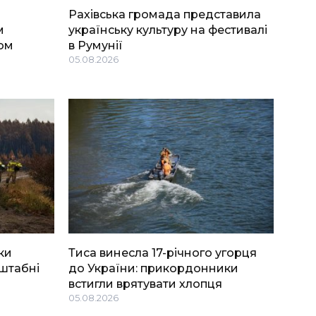
Рахівська громада представила
м
українську культуру на фестивалі
ом
в Румунії
05.08.2026
ки
Тиса винесла 17-річного угорця
штабні
до України: прикордонники
встигли врятувати хлопця
05.08.2026