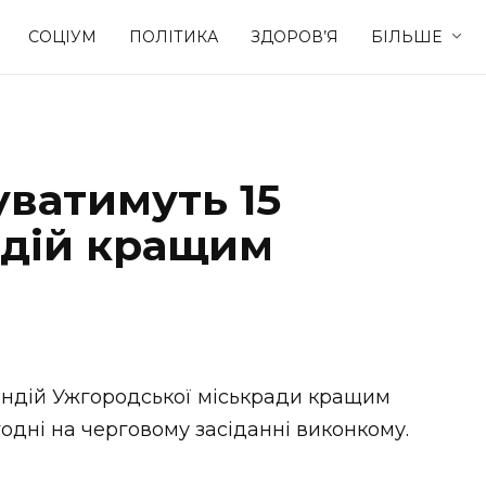
СОЦІУМ
ПОЛІТИКА
ЗДОРОВ’Я
БІЛЬШЕ
Культура
Освіта
уватимуть 15
Спорт
Стиль житт
ндій кращим
ндій Ужгородської міськради кращим
одні на черговому засіданні виконкому.