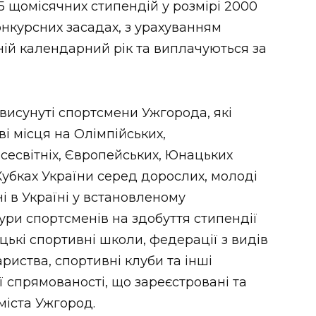
 щомісячних стипендій у розмірі 2000
нкурсних засадах, з урахуванням
ній календарний рік та виплачуються за
висунуті спортсмени Ужгорода, які
і місця на Олімпійських,
сесвітніх, Європейських, Юнацьких
 Кубках України серед дорослих, молоді
ні в Україні у встановленому
ри спортсменів на здобуття стипендії
цькі спортивні школи, федерації з видів
риства, спортивні клуби та інші
ї спрямованості, що зареєстровані та
міста Ужгород.