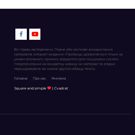
Всі права застережено. Повне або часткове використання
матеріалів інтернет-видання «ПроЗахід» дозволяється тільки за
умови активного, прямого, відкритого для пошукових систем
гіперпосилання на конкретну новину чи матеріал та згадки
першоджерела не нижче другого абзацу тексту.
Головна
Про нас
Реклама
Square and simple
| Cvadrat