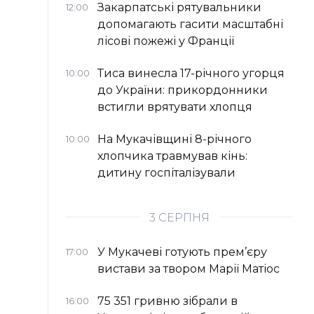
Закарпатські рятувальники
12:00
допомагають гасити масштабні
лісові пожежі у Франції
Тиса винесла 17-річного угорця
10:00
до України: прикордонники
встигли врятувати хлопця
На Мукачівщині 8-річного
10:00
хлопчика травмував кінь:
дитину госпіталізували
3 СЕРПНЯ
У Мукачеві готують прем’єру
17:00
вистави за твором Марії Матіос
75 351 гривню зібрали в
16:00