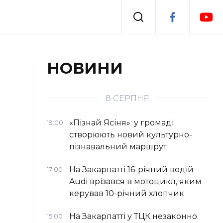
Події
НОВИНИ
я
Втрачений Ужгород
8 СЕРПНЯ
«Пізнай Ясіня»: у громаді
19:00
створюють новий культурно-
пізнавальний маршрут
На Закарпатті 16-річний водій
17:00
Audi врізався в мотоцикл, яким
керував 10-річний хлопчик
На Закарпатті у ТЦК незаконно
15:00