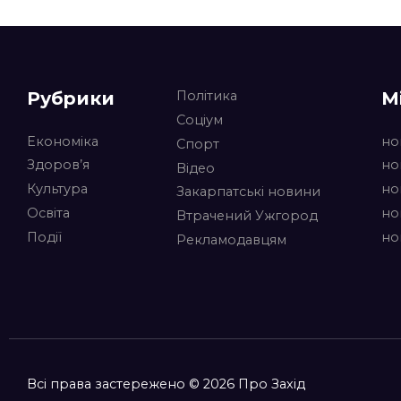
Рубрики
М
Політика
Соціум
Економіка
но
Спорт
Здоров’я
но
Відео
Культура
но
Закарпатські новини
Освіта
но
Втрачений Ужгород
Події
но
Рекламодавцям
Всі права застережено © 2026 Про Захід