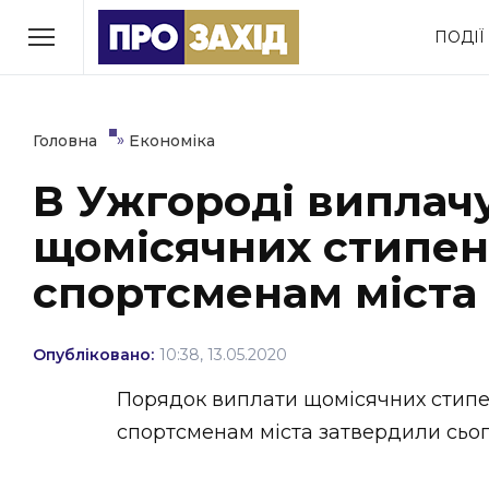
Перейти
ПОДІЇ
до
РУБРИКИ
вмісту
Економіка
Здоров’я
»
Головна
Економіка
В Ужгороді виплач
Політика
Соціум
щомісячних стипе
Втрачений Ужгород
(відеоверсія)
спортсменам міста
Опубліковано:
10:38, 13.05.2020
ЗАКАРПАТСЬКІ НОВИНИ
Порядок виплати щомісячних стипе
спортсменам міста затвердили сьог