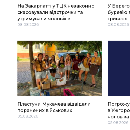
На Закарпатті у ТЦК незаконно
У Берего
скасовували відстрочки та
буревію 
утримували чоловіків
гривень
08.08.2026
08.08.2026
Пластуни Мукачева відвідали
Погрожу
поранених військових
в Ужгоро
05.08.2026
чоловіка
05.08.2026