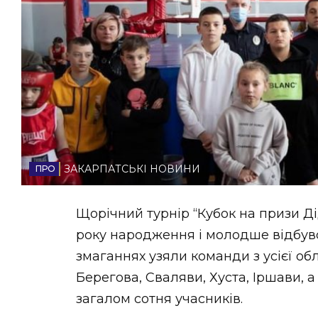
НОВИНИ ЗАХІДНОЇ УКРАЇНИ
ФОТО
ВІДЕО
ЗАКАРПАТСЬКІ НОВИНИ
Щорічний турнір “Кубок на призи Ді
року народження і молодше відбувся
змаганнях узяли команди з усієї об
Берегова, Сваляви, Хуста, Іршави, а
загалом сотня учасників.