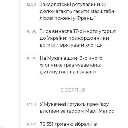
Закарпатські рятувальники
12:00
допомагають гасити масштабні
лісові пожежі у Франції
Тиса винесла 17-річного угорця
10:00
до України: прикордонники
встигли врятувати хлопця
На Мукачівщині 8-річного
10:00
хлопчика травмував кінь:
дитину госпіталізували
3 СЕРПНЯ
У Мукачеві готують прем’єру
17:00
вистави за твором Марії Матіос
75 351 гривню зібрали в
16:00