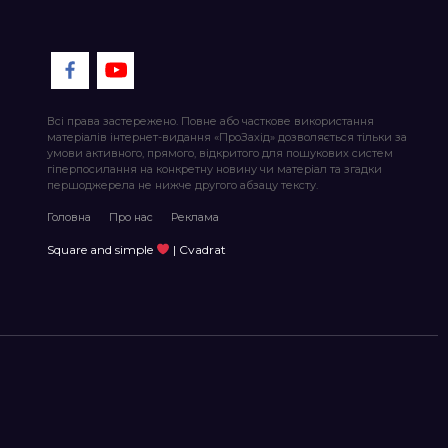
Всі права застережено. Повне або часткове використання
матеріалів інтернет-видання «ПроЗахід» дозволяється тільки за
умови активного, прямого, відкритого для пошукових систем
гіперпосилання на конкретну новину чи матеріал та згадки
першоджерела не нижче другого абзацу тексту.
Головна
Про нас
Реклама
Square and simple
| Cvadrat