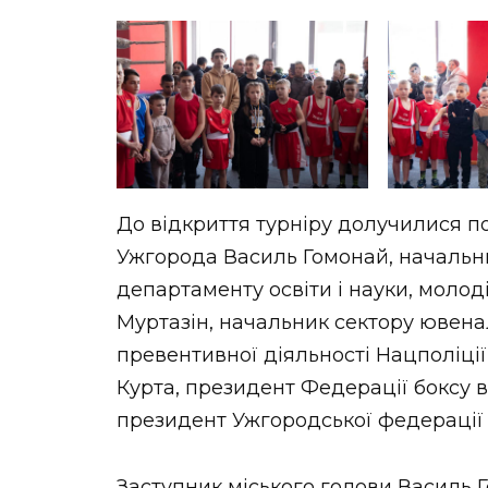
До відкриття турніру долучилися по
Ужгорода Василь Гомонай, начальни
департаменту освіти і науки, молод
Муртазін, начальник сектору ювена
превентивної діяльності Нацполіції
Курта, президент Федерації боксу в
президент Ужгородської федерації
Заступник міського голови Василь Г