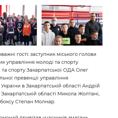
важні гості: заступник міського голови
к управління молоді та спорту
і та спорту Закарпатської ОДА Олег
льної превенції управління
 України в Закарпатській області Андрій
 Закарпатській області Микола Жолтані,
 боксу Степан Молнар.
омонай привітав учасників змагань,