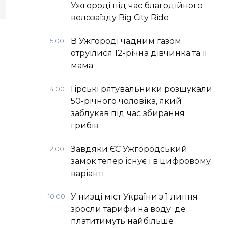
Ужгороді під час благодійного
велозаїзду Big Сity Ride
В Ужгороді чадним газом
15:00
отруїлися 12-річна дівчинка та її
мама
Гірські рятувальники розшукали
14:00
50-річного чоловіка, який
заблукав під час збирання
грибів
Завдяки ЄС Ужгородський
12:00
замок тепер існує і в цифровому
варіанті
У низці міст України з 1 липня
10:00
зросли тарифи на воду: де
платитимуть найбільше