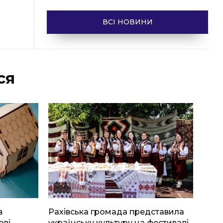
ВСІ НОВИНИ
ся
в
Рахівська громада представила
ові
українську культуру на фестивалі