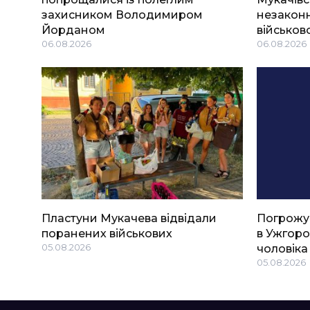
захисником Володимиром
незаконн
Йорданом
військов
06.08.2026
06.08.2026
Пластуни Мукачева відвідали
Погрожу
поранених військових
в Ужгоро
05.08.2026
чоловіка
05.08.2026