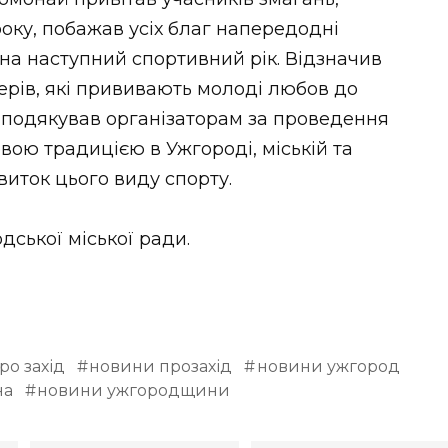
оку, побажав усіх благ напередодні
 на наступний спортивний рік. Відзначив
ерів, які прививають молоді любов до
, подякував організаторам за проведення
вою традицією в Ужгороді, міській та
виток цього виду спорту.
дської міської ради.
о захід
новини прозахід
новини ужгород
на
новини ужгородщини