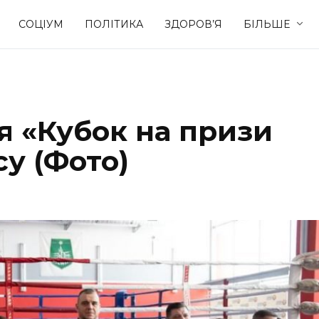
СОЦІУМ
ПОЛІТИКА
ЗДОРОВ’Я
БІЛЬШЕ
Культура
Освіта
я «Кубок на призи
Спорт
Стиль житт
су (Фото)