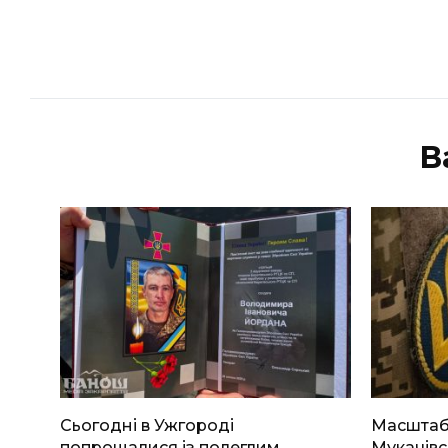
В
Сьогодні в Ужгороді
Масштабн
попрощалися із полеглим
Мукачівс