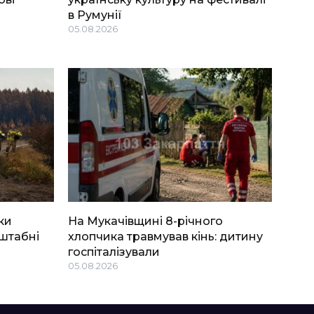
в Румунії
05.08.2026
ки
На Мукачівщині 8-річного
штабні
хлопчика травмував кінь: дитину
госпіталізували
05.08.2026