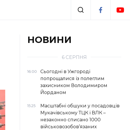
Події
НОВИНИ
я
Втрачений Ужгород
6 СЕРПНЯ
Сьогодні в Ужгороді
16:00
попрощалися із полеглим
захисником Володимиром
Йорданом
Масштабні обшуки у посадовців
15:25
Мукачівському ТЦК і ВЛК –
незаконно списано 1000
військовозобов’язаних