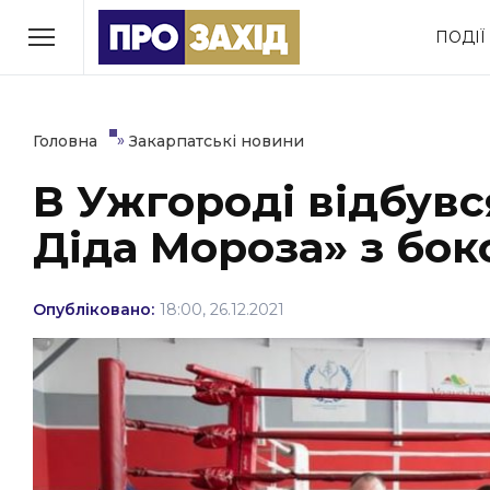
Перейти
ПОДІЇ
до
РУБРИКИ
вмісту
Економіка
Здоров’я
»
Головна
Закарпатські новини
В Ужгороді відбувс
Політика
Соціум
Діда Мороза» з бок
Втрачений Ужгород
(відеоверсія)
Опубліковано:
18:00, 26.12.2021
ЗАКАРПАТСЬКІ НОВИНИ