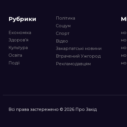
Рубрики
М
Політика
Соціум
Економіка
но
Спорт
Здоров’я
но
Відео
Культура
но
Закарпатські новини
Освіта
но
Втрачений Ужгород
Події
но
Рекламодавцям
Всі права застережено © 2026 Про Захід