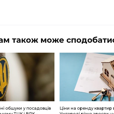
ам також може сподобати
і обшуки у посадовців
Ціни на оренду квартир 
ькому ТЦК і ВЛК –
Ужгороді різко зросли: н