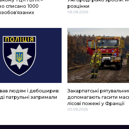
о списано 1000
розцінки
озобов’язаних
06.08.2026
вав людям і дебоширив:
Закарпатські рятувальни
ді патрульні затримали
допомагають гасити мас
лісові пожежі у Франції
05.08.2026