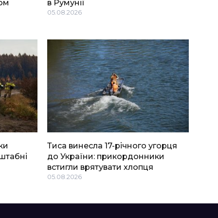
ом
в Румунії
05.08.2026
ки
Тиса винесла 17-річного угорця
штабні
до України: прикордонники
встигли врятувати хлопця
05.08.2026