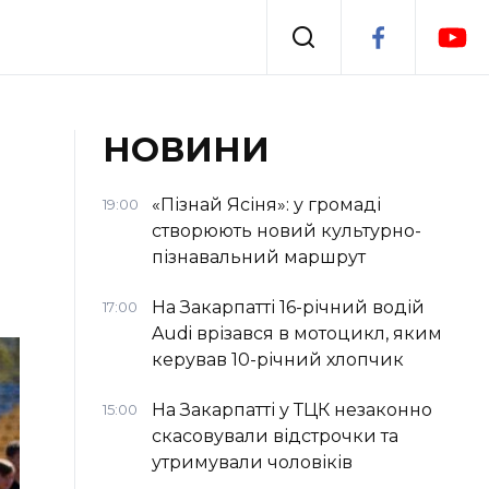
Події
НОВИНИ
я
Втрачений Ужгород
«Пізнай Ясіня»: у громаді
19:00
створюють новий культурно-
пізнавальний маршрут
На Закарпатті 16-річний водій
17:00
Audi врізався в мотоцикл, яким
керував 10-річний хлопчик
На Закарпатті у ТЦК незаконно
15:00
скасовували відстрочки та
утримували чоловіків