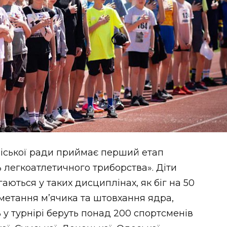
міської ради приймає перший етап
 легкоатлетичного триборства». Діти
гаються у таких дисциплінах, як біг на 50
, метання м’ячика та штовхання ядра,
ь у турнірі беруть понад 200 спортсменів