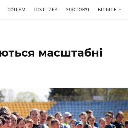
СОЦІУМ
ПОЛІТИКА
ЗДОРОВ’Я
БІЛЬШЕ
Культура
Освіта
аються масштабні
Спорт
Стиль житт