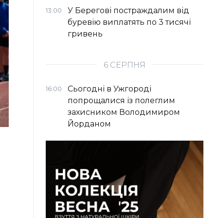
У Берегові постраждалим від
13:00
буревію виплатять по 3 тисячі
гривень
6 СЕРПНЯ
Сьогодні в Ужгороді
16:00
попрощалися із полеглим
захисником Володимиром
Йорданом