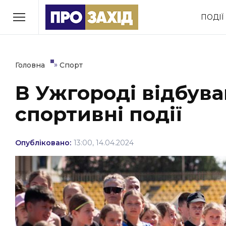
Перейти
ПОДІЇ
до
РУБРИКИ
вмісту
Економіка
Здоров’я
»
Головна
Спорт
В Ужгороді відбув
Політика
Соціум
спортивні події
Втрачений Ужгород
(відеоверсія)
Опубліковано:
13:00, 14.04.2024
ЗАКАРПАТСЬКІ НОВИНИ