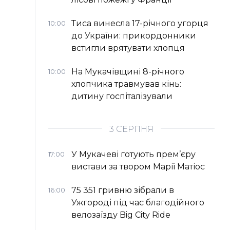
Тиса винесла 17-річного угорця
10:00
до України: прикордонники
встигли врятувати хлопця
На Мукачівщині 8-річного
10:00
хлопчика травмував кінь:
дитину госпіталізували
3 СЕРПНЯ
У Мукачеві готують прем’єру
17:00
вистави за твором Марії Матіос
75 351 гривню зібрали в
16:00
Ужгороді під час благодійного
велозаїзду Big Сity Ride