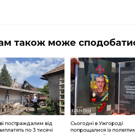
ам також може сподобати
ві постраждалим від
Сьогодні в Ужгороді
виплатять по 3 тисячі
попрощалися із полегли