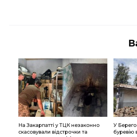
В
На Закарпатті у ТЦК незаконно
У Берего
скасовували відстрочки та
буревію 