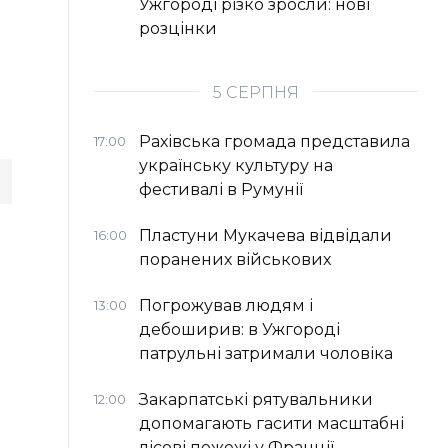
Ужгороді різко зросли: нові
розцінки
5 СЕРПНЯ
Рахівська громада представила
17:00
українську культуру на
фестивалі в Румунії
Пластуни Мукачева відвідали
16:00
поранених військових
Погрожував людям і
13:00
дебоширив: в Ужгороді
патрульні затримали чоловіка
Закарпатські рятувальники
12:00
допомагають гасити масштабні
лісові пожежі у Франції