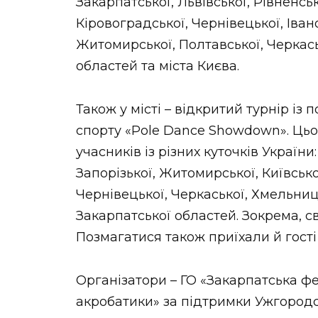
Закарпатської, Львівської, Рівненськ
Кіровоградської, Чернівецької, Іва
Житомирської, Полтавської, Черкась
областей та міста Києва.
Також у місті – відкритий турнір із 
спорту «Pole Dance Showdown». Цьо
учасників із різних куточків України:
Запорізької, Житомирської, Київської
Чернівецької, Черкаської, Хмельниць
Закарпатської областей. Зокрема, св
Позмагатися також приїхали й гості з
Організатори – ГО «Закарпатська фе
акробатики» за підтримки Ужгородсь