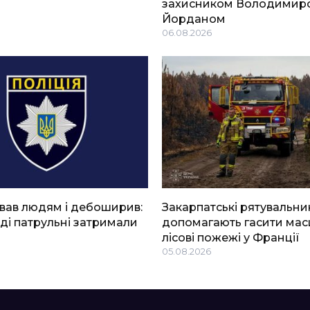
захисником Володимир
Йорданом
06.08.2026
вав людям і дебоширив:
Закарпатські рятувальни
ді патрульні затримали
допомагають гасити мас
лісові пожежі у Франції
05.08.2026