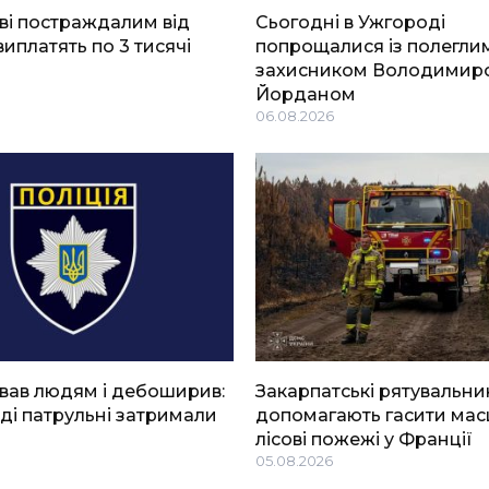
ві постраждалим від
Сьогодні в Ужгороді
виплатять по 3 тисячі
попрощалися із полегли
захисником Володимир
Йорданом
06.08.2026
вав людям і дебоширив:
Закарпатські рятувальни
ді патрульні затримали
допомагають гасити мас
лісові пожежі у Франції
05.08.2026