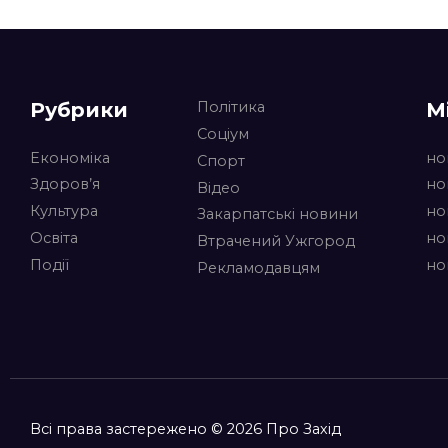
Рубрики
М
Політика
Соціум
Економіка
но
Спорт
Здоров’я
но
Відео
Культура
но
Закарпатські новини
Освіта
но
Втрачений Ужгород
Події
но
Рекламодавцям
Всі права застережено © 2026 Про Захід