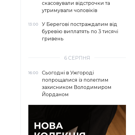
скасовували відстрочки та
утримували чоловіків
У Берегові постраждалим від
13:00
буревію виплатять по 3 тисячі
гривень
6 СЕРПНЯ
Сьогодні в Ужгороді
16:00
попрощалися із полеглим
захисником Володимиром
Йорданом