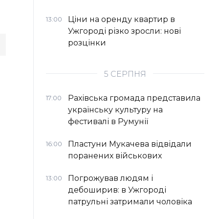
Ціни на оренду квартир в
13:00
Ужгороді різко зросли: нові
розцінки
5 СЕРПНЯ
Рахівська громада представила
17:00
українську культуру на
фестивалі в Румунії
Пластуни Мукачева відвідали
16:00
поранених військових
Погрожував людям і
13:00
дебоширив: в Ужгороді
патрульні затримали чоловіка