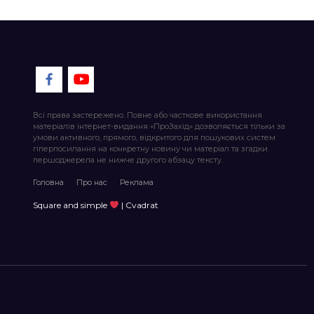
Всі права застережено. Повне або часткове використання
матеріалів інтернет-видання «ПроЗахід» дозволяється тільки за
умови активного, прямого, відкритого для пошукових систем
гіперпосилання на конкретну новину чи матеріал та згадки
першоджерела не нижче другого абзацу тексту.
Головна
Про нас
Реклама
Square and simple
| Cvadrat