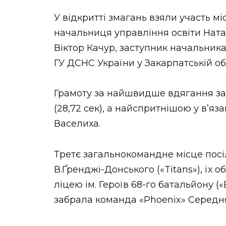
У відкритті змагань взяли участь м
начальниця управління освіти Ната
Віктор Качур, заступник начальник
ГУ ДСНС України у Закарпатській обл
Грамоту за найшвидше вдягання за
(28,72 сек), а найспритнішою у в’язан
Васелиха.
Третє загальнокомандне місце посі
В.Ґренджі-Донського («Titans»), їх
ліцею ім. Героїв 68-го батальйону (
забрала команда «Phoenix» Середня