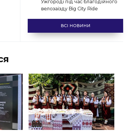
Ужгороді під час благодійного
велозаїзду Big Сity Ride
ВСІ НОВИНИ
ся