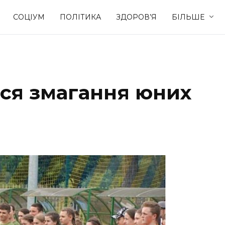
СОЦІУМ
ПОЛІТИКА
ЗДОРОВ’Я
БІЛЬШЕ
Культура
Освіта
ися змагання юних
Спорт
Стиль житт