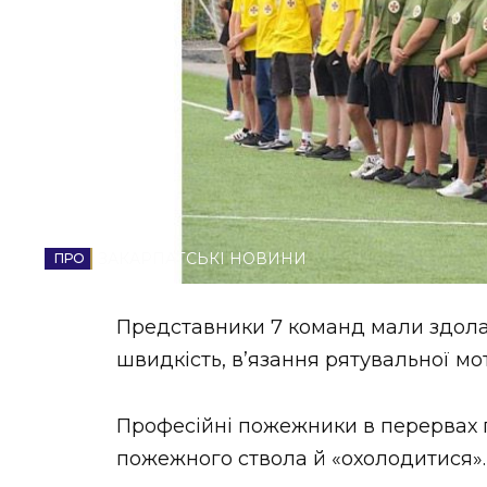
НОВИНИ ЗАХІДНОЇ УКРАЇНИ
ФОТО
ВІДЕО
ЗАКАРПАТСЬКІ НОВИНИ
Представники 7 команд мали здола
швидкість, в’язання рятувальної мот
Професійні пожежники в перервах 
пожежного ствола й «охолодитися»