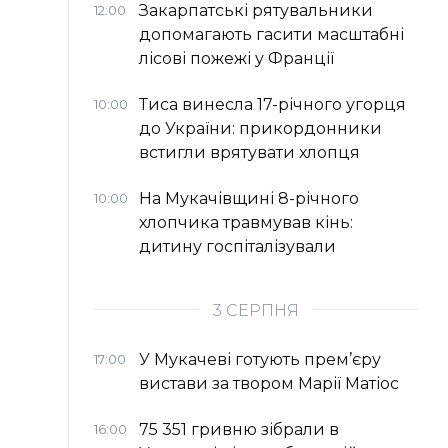
Закарпатські рятувальники
12:00
допомагають гасити масштабні
лісові пожежі у Франції
Тиса винесла 17-річного угорця
10:00
до України: прикордонники
встигли врятувати хлопця
На Мукачівщині 8-річного
10:00
хлопчика травмував кінь:
дитину госпіталізували
3 СЕРПНЯ
У Мукачеві готують прем’єру
17:00
вистави за твором Марії Матіос
75 351 гривню зібрали в
16:00