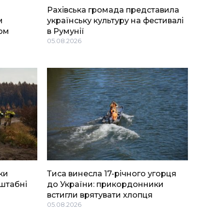
Рахівська громада представила
м
українську культуру на фестивалі
ом
в Румунії
05.08.2026
ки
Тиса винесла 17-річного угорця
штабні
до України: прикордонники
встигли врятувати хлопця
05.08.2026