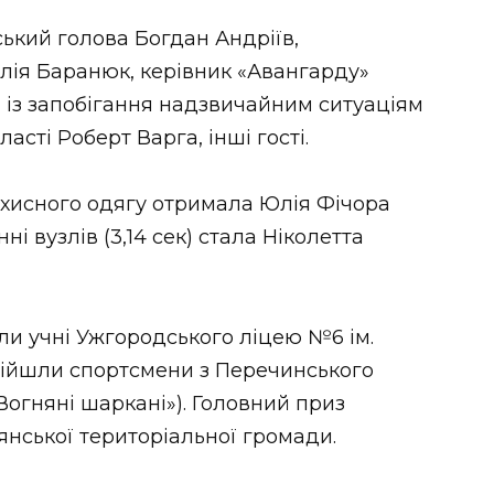
іський голова Богдан Андріїв,
лія Баранюк, керівник «Авангарду»
а із запобігання надзвичайним ситуаціям
асті Роберт Варга, інші гості.
хисного одягу отримала Юлія Фічора
ні вузлів (3,14 сек) стала Ніколетта
ли учні Ужгородського ліцею №6 ім.
 обійшли спортсмени з Перечинського
«Вогняні шаркані»). Головний приз
нської територіальної громади.