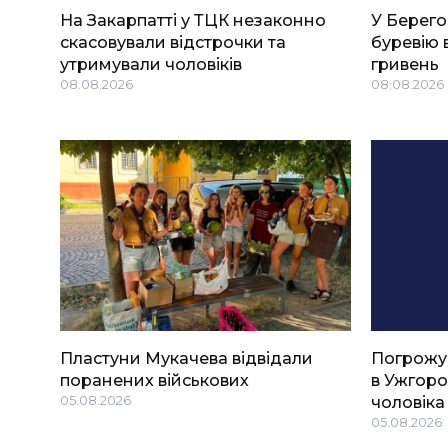
На Закарпатті у ТЦК незаконно
У Берего
скасовували відстрочки та
буревію 
утримували чоловіків
гривень
08.08.2026
08.08.2026
Пластуни Мукачева відвідали
Погрожу
поранених військових
в Ужгоро
05.08.2026
чоловіка
05.08.2026