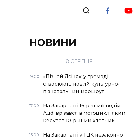
Події
НОВИНИ
я
Втрачений Ужгород
8 СЕРПНЯ
«Пізнай Ясіня»: у громаді
19:00
створюють новий культурно-
пізнавальний маршрут
На Закарпатті 16-річний водій
17:00
Audi врізався в мотоцикл, яким
керував 10-річний хлопчик
На Закарпатті у ТЦК незаконно
15:00