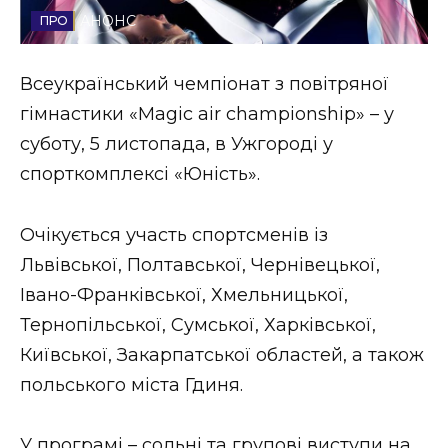
АНОНС
Стиль життя
Втрачений Ужгород
Всеукраїнський чемпіонат з повітряної
гімнастики «Magic air championship» – у
Втрачений Ужгород (відеоверсія)
суботу, 5 листопада, в Ужгороді у
спорткомплексі «Юність».
ЗАКАРПАТСЬКІ НОВИНИ
Очікується участь спортсменів із
Львівської, Полтавської, Чернівецької,
Івано-Франківської, Хмельницької,
НОВИНИ ЗАХІДНОЇ УКРАЇНИ
Тернопільської, Сумської, Харківської,
Київської, Закарпатської областей, а також
ФОТО
польського міста Гдиня.
У програмі – сольні та групові виступи на