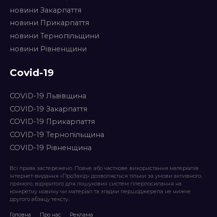
новини Закарпаття
новини Прикарпаття
новини Тернопільщини
новини Рівненщини
Covid-19
COVID-19 Львівщина
COVID-19 Закарпаття
COVID-19 Прикарпаття
COVID-19 Тернопільщина
COVID-19 Рівненщина
Всі права застережено. Повне або часткове використання матеріалів
інтернет-видання «ПроЗахід» дозволяється тільки за умови активного,
прямого, відкритого для пошукових систем гіперпосилання на
конкретну новину чи матеріал та згадки першоджерела не нижче
другого абзацу тексту.
Головна
Про нас
Реклама