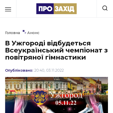
Перейти
до
РУБРИКИ
вмісту
Економіка
»
Головна
Анонс
Здоров’я
В Ужгороді відбудеться
Всеукраїнський чемпіонат з
Культура
повітряної гімнастики
Освіта
Опубліковано:
20:40, 03.11.2022
Події
Політика
Соціум
Спорт