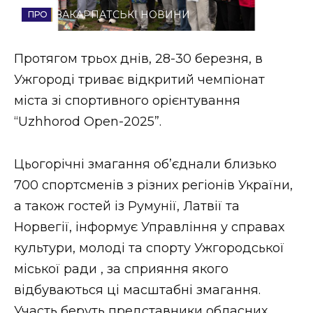
ЗАКАРПАТСЬКІ НОВИНИ
Стиль життя
Втрачений Ужгород
Протягом трьох днів, 28-30 березня, в
Ужгороді триває відкритий чемпіонат
Втрачений Ужгород (відеоверсія)
міста зі спортивного орієнтування
“Uzhhorod Open-2025”.
ЗАКАРПАТСЬКІ НОВИНИ
Цьогорічні змагання об’єднали близько
700 спортсменів з різних регіонів України,
а також гостей із Румунії, Латвії та
НОВИНИ ЗАХІДНОЇ УКРАЇНИ
Норвегії, інформує Управління у справах
культури, молоді та спорту Ужгородської
ФОТО
міської ради , за сприяння якого
відбуваються ці масштабні змагання.
Участь беруть представники обласних