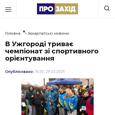
Перейти
до
РУБРИКИ
вмісту
Економіка
»
Головна
Закарпатські новини
Здоров’я
В Ужгороді триває
чемпіонат зі спортивного
Культура
орієнтування
Освіта
Опубліковано:
16:30, 29.03.2025
Події
Політика
Соціум
Спорт