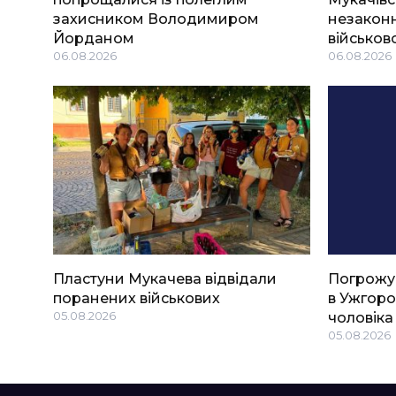
захисником Володимиром
незаконн
Йорданом
військов
06.08.2026
06.08.2026
Пластуни Мукачева відвідали
Погрожу
поранених військових
в Ужгоро
05.08.2026
чоловіка
05.08.2026