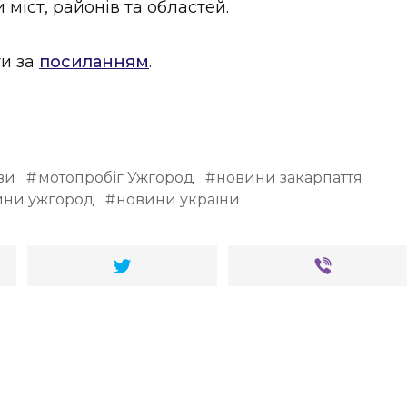
міст, районів та областей.
ти за
посиланням
.
ви
мотопробіг Ужгород
новини закарпаття
ини ужгород
новини україни