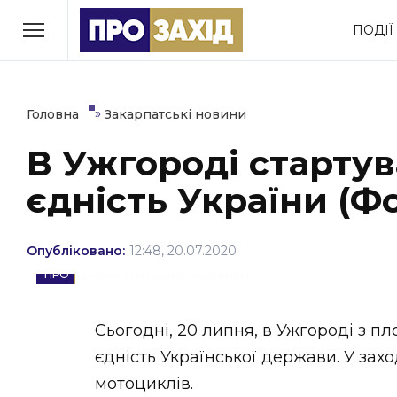
Перейти
ПОДІЇ
до
РУБРИКИ
вмісту
Економіка
Здоров’я
»
Головна
Закарпатські новини
В Ужгороді стартув
Політика
Соціум
єдність України (Ф
Втрачений Ужгород
(відеоверсія)
Опубліковано:
12:48, 20.07.2020
ЗАКАРПАТСЬКІ НОВИНИ
ЗАКАРПАТСЬКІ НОВИНИ
Сьогодні, 20 липня, в Ужгороді з пл
єдність Української держави. У зах
мотоциклів.