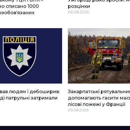
о списано 1000
розцінки
озобов’язаних
06.08.2026
вав людям і дебоширив:
Закарпатські рятувальни
ді патрульні затримали
допомагають гасити мас
лісові пожежі у Франції
05.08.2026