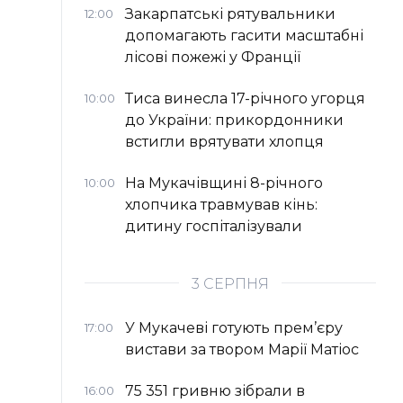
Закарпатські рятувальники
12:00
допомагають гасити масштабні
лісові пожежі у Франції
Тиса винесла 17-річного угорця
10:00
до України: прикордонники
встигли врятувати хлопця
На Мукачівщині 8-річного
10:00
хлопчика травмував кінь:
дитину госпіталізували
3 СЕРПНЯ
У Мукачеві готують прем’єру
17:00
вистави за твором Марії Матіос
75 351 гривню зібрали в
16:00