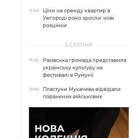
Ціни на оренду квартир в
13:00
Ужгороді різко зросли: нові
розцінки
5 СЕРПНЯ
Рахівська громада представила
17:00
українську культуру на
фестивалі в Румунії
Пластуни Мукачева відвідали
16:00
поранених військових