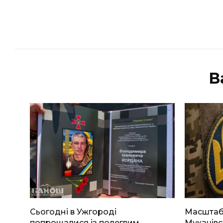
В
Сьогодні в Ужгороді
Масштабн
попрощалися із полеглим
Мукачівс