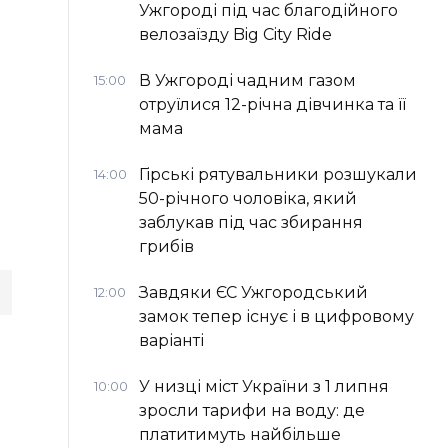
Ужгороді під час благодійного
велозаїзду Big Сity Ride
В Ужгороді чадним газом
15:00
отруїлися 12-річна дівчинка та її
мама
Гірські рятувальники розшукали
14:00
50-річного чоловіка, який
заблукав під час збирання
грибів
Завдяки ЄС Ужгородський
12:00
замок тепер існує і в цифровому
варіанті
У низці міст України з 1 липня
10:00
зросли тарифи на воду: де
платитимуть найбільше