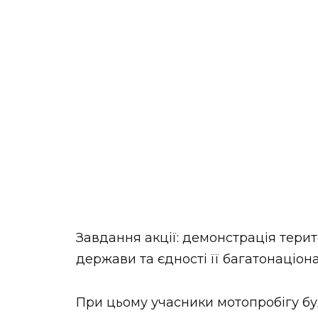
Завдання акції: демонстрація терито
держави та єдності її багатонаціон
При цьому учасники мотопробігу б