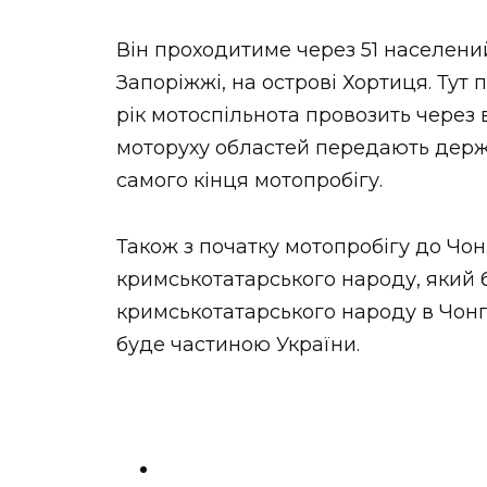
НОВИНИ ЗАХІДНОЇ УКРАЇНИ
Він проходитиме через 51 населени
Запоріжжі, на острові Хортиця. Тут
рік мотоспільнота провозить через 
ФОТО
моторуху областей передають держа
самого кінця мотопробігу.
Також з початку мотопробігу до Чо
ВІДЕО
кримськотатарського народу, який
кримськотатарського народу в Чонга
буде частиною України.