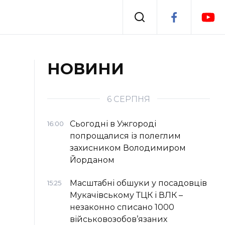
Події
НОВИНИ
я
Втрачений Ужгород
6 СЕРПНЯ
Сьогодні в Ужгороді
16:00
попрощалися із полеглим
захисником Володимиром
Йорданом
Масштабні обшуки у посадовців
15:25
Мукачівському ТЦК і ВЛК –
незаконно списано 1000
військовозобов’язаних