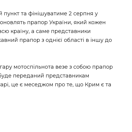
й пункт та фінішуватиме 2 серпня у
 поновлять прапор України, який кожен
всю країну, а саме представники
вний прапор з однієї області в іншу до
нгару мотоспільнота везе з собою прапор
 буде переданий представникам
рі, це є меседжом про те, що Крим є та