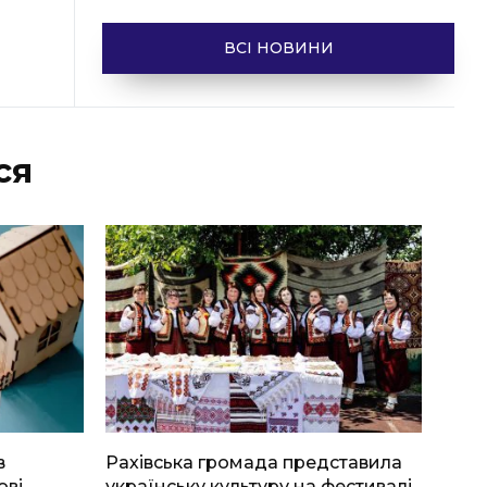
ВСІ НОВИНИ
ся
в
Рахівська громада представила
ові
українську культуру на фестивалі