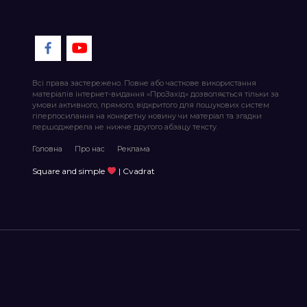
Всі права застережено. Повне або часткове використання
матеріалів інтернет-видання «ПроЗахід» дозволяється тільки за
умови активного, прямого, відкритого для пошукових систем
гіперпосилання на конкретну новину чи матеріал та згадки
першоджерела не нижче другого абзацу тексту.
Головна
Про нас
Реклама
Square and simple
| Cvadrat