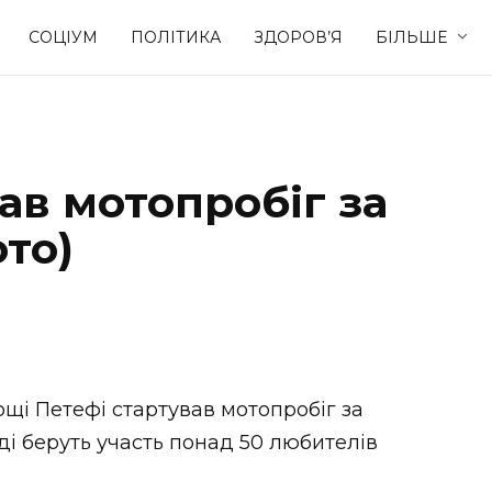
СОЦІУМ
ПОЛІТИКА
ЗДОРОВ’Я
БІЛЬШЕ
Культура
Освіта
ав мотопробіг за
Спорт
Стиль житт
ото)
ощі Петефі стартував мотопробіг за
оді беруть участь понад 50 любителів