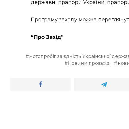
державні прапори України, прапори 
Програму заходу можна перегляну
“Про Захід”
мотопробіг за єдність Української держа
Новини прозахід.
нов