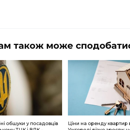
ам також може сподобати
і обшуки у посадовців
Ціни на оренду квартир 
ькому ТЦК і ВЛК –
Ужгороді різко зросли: н