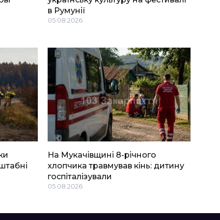
в Румунії
05.08.2026
ки
На Мукачівщині 8-річного
штабні
хлопчика травмував кінь: дитину
госпіталізували
05.08.2026