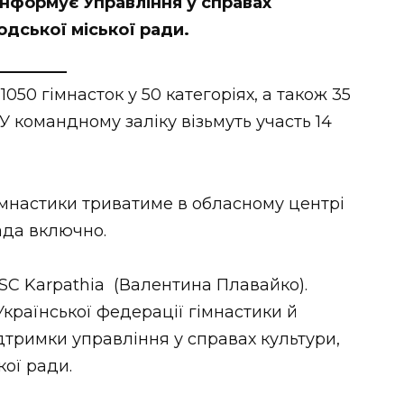
 інформує Управління у справах
одської міської ради.
1050 гімнасток у 50 категоріях, а також 35
У командному заліку візьмуть участь 14
імнастики триватиме в обласному центрі
пада включно.
SC Karpathia (Валентина Плавайко).
країнської федерації гімнастики й
дтримки управління у справах культури,
кої ради.