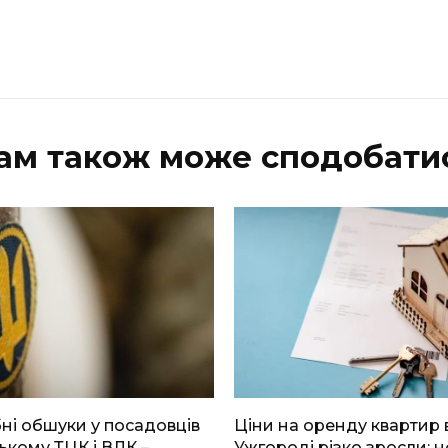
ам також може сподобати
і обшуки у посадовців
Ціни на оренду квартир 
ькому ТЦК і ВЛК –
Ужгороді різко зросли: н