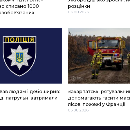
о списано 1000
розцінки
озобов’язаних
06.08.2026
вав людям і дебоширив:
Закарпатські рятувальни
ді патрульні затримали
допомагають гасити мас
лісові пожежі у Франції
05.08.2026