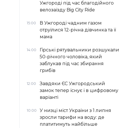
Ужгороді під час благодійного
велозаїзду Big Сity Ride
В Ужгороді чадним газом
15:00
отруїлися 12-річна дівчинка та її
мама
Гірські рятувальники розшукали
14:00
50-річного чоловіка, який
заблукав під час збирання
грибів
Завдяки ЄС Ужгородський
12:00
замок тепер існує і в цифровому
варіанті
У низці міст України з 1 липня
10:00
зросли тарифи на воду: де
платитимуть найбільше