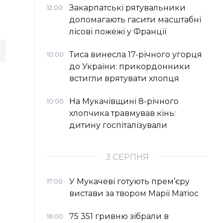
Закарпатські рятувальники
12:00
допомагають гасити масштабні
лісові пожежі у Франції
Тиса винесла 17-річного угорця
10:00
до України: прикордонники
встигли врятувати хлопця
На Мукачівщині 8-річного
10:00
хлопчика травмував кінь:
дитину госпіталізували
3 СЕРПНЯ
У Мукачеві готують прем’єру
17:00
вистави за твором Марії Матіос
75 351 гривню зібрали в
16:00