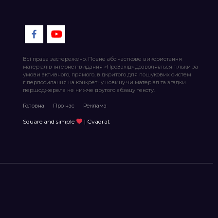
Всі права застережено. Повне або часткове використання
матеріалів інтернет-видання «ПроЗахід» дозволяється тільки за
умови активного, прямого, відкритого для пошукових систем
гіперпосилання на конкретну новину чи матеріал та згадки
першоджерела не нижче другого абзацу тексту.
Головна
Про нас
Реклама
Square and simple
| Cvadrat