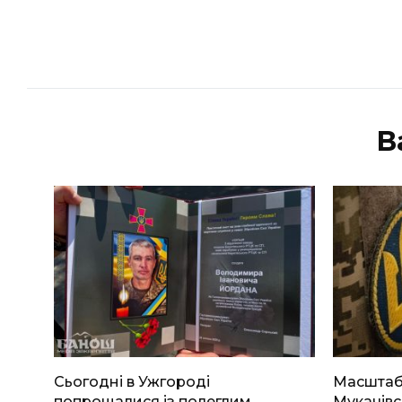
В
Сьогодні в Ужгороді
Масштабн
попрощалися із полеглим
Мукачівс