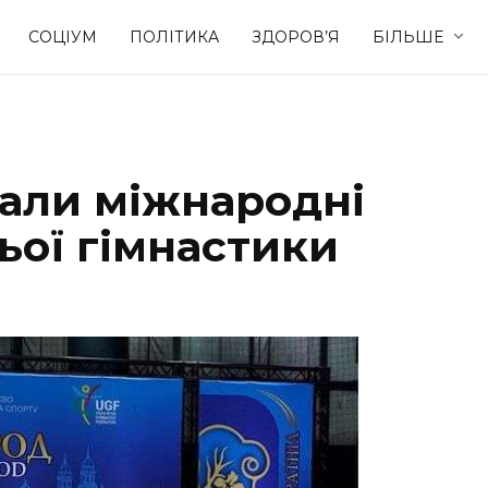
СОЦІУМ
ПОЛІТИКА
ЗДОРОВ’Я
БІЛЬШЕ
Культура
Освіта
вали міжнародні
Спорт
Стиль житт
ьої гімнастики