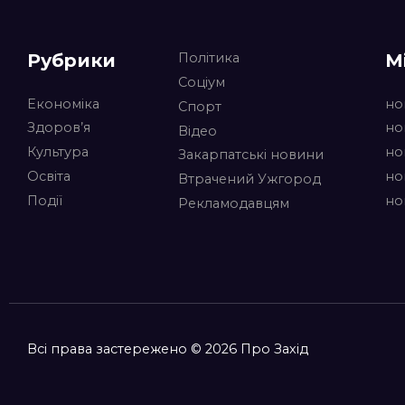
Рубрики
М
Політика
Соціум
Економіка
но
Спорт
Здоров’я
но
Відео
Культура
но
Закарпатські новини
Освіта
но
Втрачений Ужгород
Події
но
Рекламодавцям
Всі права застережено © 2026 Про Захід