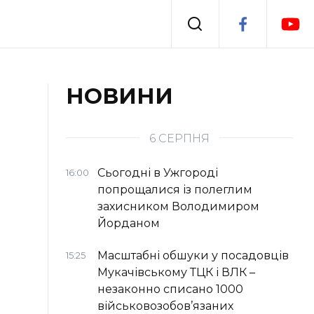
Події
НОВИНИ
я
Втрачений Ужгород
6 СЕРПНЯ
Сьогодні в Ужгороді
16:00
попрощалися із полеглим
захисником Володимиром
Йорданом
Масштабні обшуки у посадовців
15:25
Мукачівському ТЦК і ВЛК –
незаконно списано 1000
військовозобов’язаних