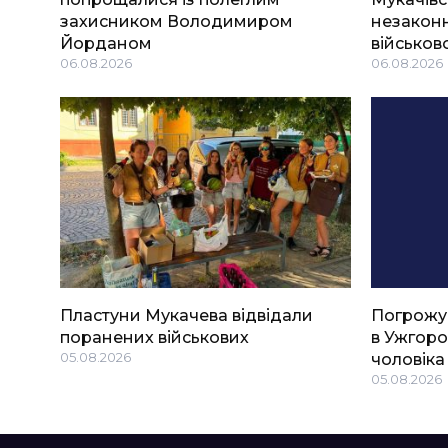
захисником Володимиром
незаконн
Йорданом
військов
06.08.2026
06.08.2026
Пластуни Мукачева відвідали
Погрожу
поранених військових
в Ужгоро
05.08.2026
чоловіка
05.08.2026