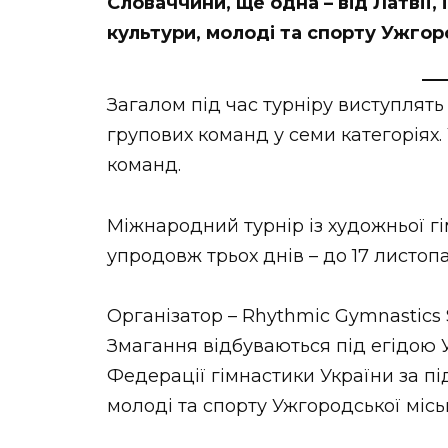
Словаччини, ще одна – від Латвії,
культури, молоді та спорту Ужгор
Загалом під час турніру виступлять 
групових команд у семи категоріях. 
команд.
Міжнародний турнір із художньої г
упродовж трьох днів – до 17 листо
Організатор – Rhythmic Gymnastics 
Змагання відбуваються під егідою У
Федерації гімнастики України за пі
молоді та спорту Ужгородської місь