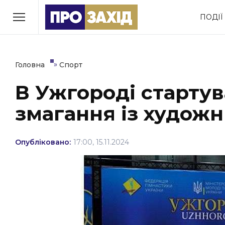
Перейти
ПОДІЇ
до
РУБРИКИ
вмісту
Економіка
Здоров’я
»
Головна
Спорт
В Ужгороді старту
Політика
Соціум
змагання із художн
Втрачений Ужгород
(відеоверсія)
Опубліковано:
17:00, 15.11.2024
ЗАКАРПАТСЬКІ НОВИНИ