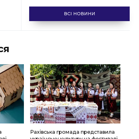
ВСІ НОВИНИ
ся
в
Рахівська громада представила
ові
українську культуру на фестивалі