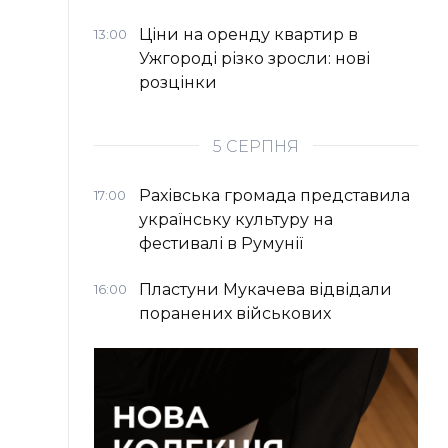
Ціни на оренду квартир в
13:00
Ужгороді різко зросли: нові
розцінки
5 СЕРПНЯ
Рахівська громада представила
17:00
українську культуру на
фестивалі в Румунії
Пластуни Мукачева відвідали
16:00
поранених військових