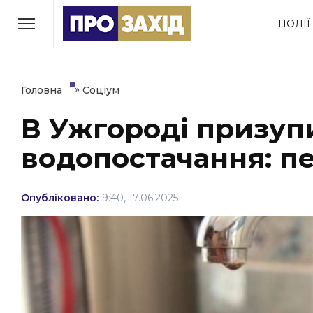
Перейти
ПОДІЇ
до
РУБРИКИ
вмісту
Економіка
Здоров’я
»
Головна
Соціум
В Ужгороді призуп
Політика
Соціум
водопостачання: п
Втрачений Ужгород
(відеоверсія)
Опубліковано:
9:40, 17.06.2025
ЗАКАРПАТСЬКІ НОВИНИ