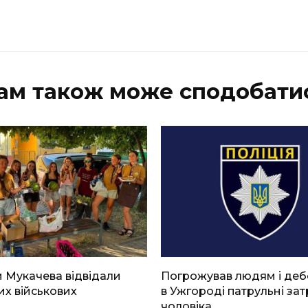
ам також може сподобати
 Мукачева відвідали
Погрожував людям і де
х військових
в Ужгороді патрульні за
чоловіка