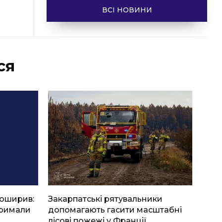
ВСІ НОВИНИ
ся
боширив:
Закарпатські рятувальники
тримали
допомагають гасити масштабні
лісові пожежі у Франції