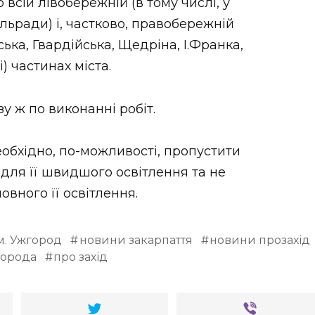
всій лівобережній (в тому числі, у
льради) і, частково, правобережній
ька, Гвардійська, Щедріна, І.Франка,
 частинах міста.
у ж по виконанні робіт.
обхідно, по-можливості, пропустити
 для її швидшого освітлення та не
овного її освітлення.
м. Ужгород
новини закарпаття
новини прозахід
города
про захід