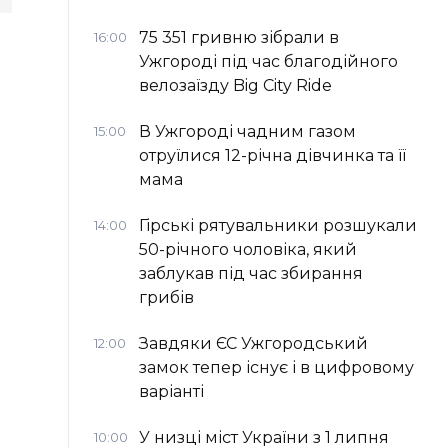
75 351 гривню зібрали в
16:00
Ужгороді під час благодійного
велозаїзду Big Сity Ride
В Ужгороді чадним газом
15:00
отруїлися 12-річна дівчинка та її
мама
Гірські рятувальники розшукали
14:00
50-річного чоловіка, який
заблукав під час збирання
грибів
Завдяки ЄС Ужгородський
12:00
замок тепер існує і в цифровому
варіанті
У низці міст України з 1 липня
10:00