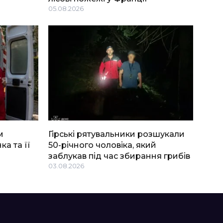
05.08.2026
м
Гірські рятувальники розшукали
ка та її
50-річного чоловіка, який
заблукав під час збирання грибів
03.08.2026