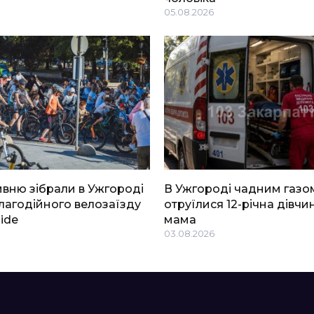
05.08.2026
ривню зібрали в Ужгороді
В Ужгороді чадним газо
благодійного велозаїзду
отруїлися 12-річна дівчин
Ride
мама
03.08.2026