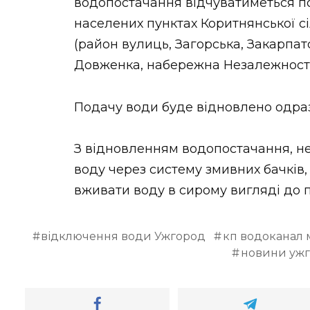
водопостачання відчуватиметься по 
населених пунктах Коритнянської сі
(район вулиць, Загорська, Закарпатс
Довженка, набережна Незалежності)
Подачу води буде відновлено одраз
З відновленням водопостачання, не
воду через систему змивних бачків,
вживати воду в сирому вигляді до п
відключення води Ужгород
кп водоканал 
новини уж