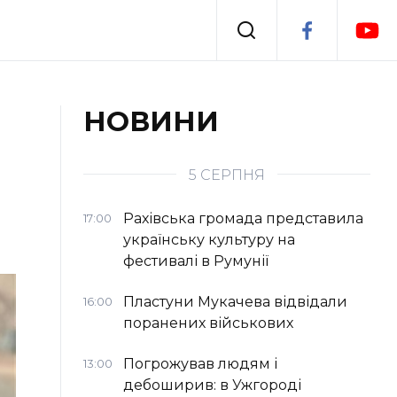
Події
НОВИНИ
я
Втрачений Ужгород
5 СЕРПНЯ
Рахівська громада представила
17:00
українську культуру на
фестивалі в Румунії
Пластуни Мукачева відвідали
16:00
поранених військових
Погрожував людям і
13:00
дебоширив: в Ужгороді