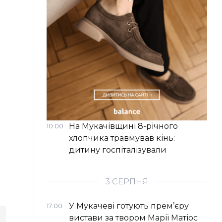
На Мукачівщині 8-річного
10:00
хлопчика травмував кінь:
дитину госпіталізували
3 СЕРПНЯ
У Мукачеві готують прем’єру
17:00
вистави за твором Марії Матіос