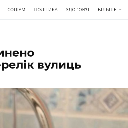
СОЦІУМ
ПОЛІТИКА
ЗДОРОВ’Я
БІЛЬШЕ
Культура
Освіта
инено
Спорт
Стиль житт
ерелік вулиць