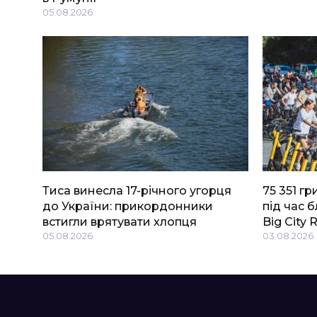
05.08.2026
Тиса винесла 17-річного угорця
75 351 г
до України: прикордонники
під час 
встигли врятувати хлопця
Big Сity 
05.08.2026
03.08.2026