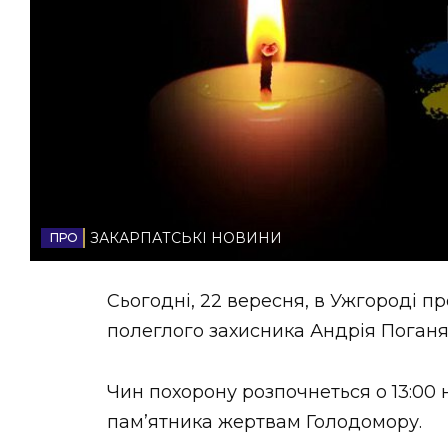
НОВИНИ ЗАХІДНОЇ УКРАЇНИ
ФОТО
ВІДЕО
ЗАКАРПАТСЬКІ НОВИНИ
Сьогодні, 22 вересня, в Ужгороді п
полеглого захисника Андрія Поганя
Чин похорону розпочнеться о 13:00
памʼятника жертвам Голодомору.