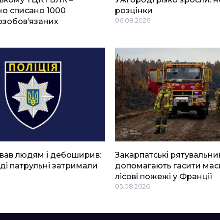
о списано 1000
розцінки
озобов’язаних
06.08.2026
вав людям і дебоширив:
Закарпатські рятувальни
ді патрульні затримали
допомагають гасити мас
лісові пожежі у Франції
05.08.2026