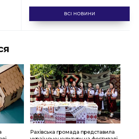
ВСІ НОВИНИ
ся
в
Рахівська громада представила
ові
українську культуру на фестивалі