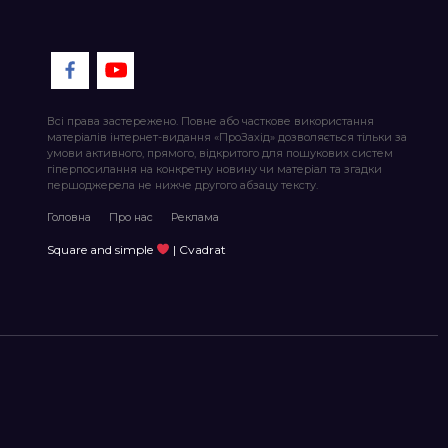
Всі права застережено. Повне або часткове використання
матеріалів інтернет-видання «ПроЗахід» дозволяється тільки за
умови активного, прямого, відкритого для пошукових систем
гіперпосилання на конкретну новину чи матеріал та згадки
першоджерела не нижче другого абзацу тексту.
Головна
Про нас
Реклама
Square and simple
| Cvadrat