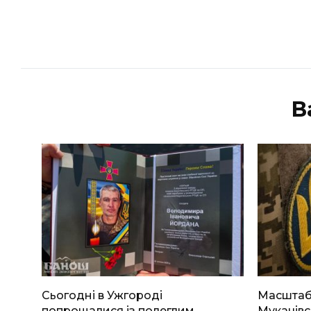
В
Сьогодні в Ужгороді
Масштабн
попрощалися із полеглим
Мукачівс