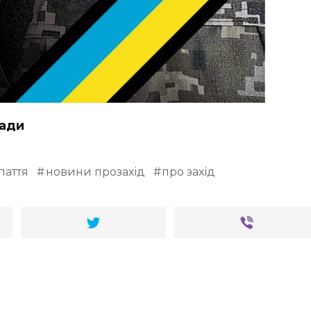
ради
паття
новини прозахід
про захід