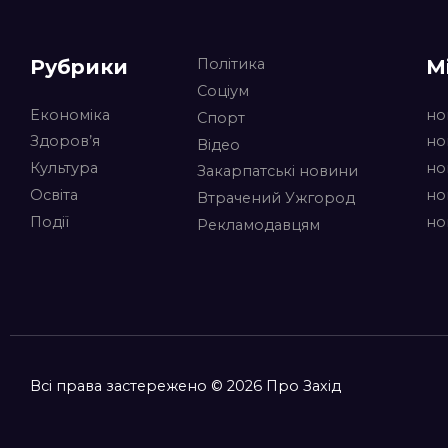
Рубрики
М
Політика
Соціум
Економіка
но
Спорт
Здоров’я
но
Відео
Культура
но
Закарпатські новини
Освіта
но
Втрачений Ужгород
Події
но
Рекламодавцям
Всі права застережено © 2026 Про Захід