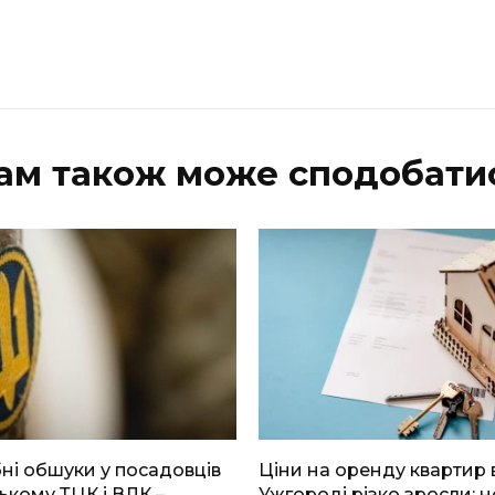
ам також може сподобати
і обшуки у посадовців
Ціни на оренду квартир 
ькому ТЦК і ВЛК –
Ужгороді різко зросли: н