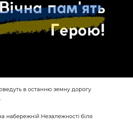
роведуть в останню земну дорогу
.
 на набережній Незалежності біля