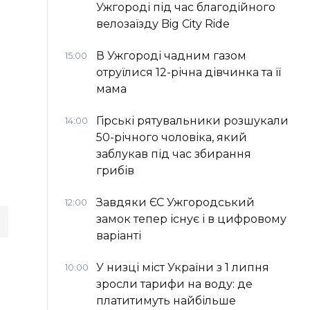
Ужгороді під час благодійного
велозаїзду Big Сity Ride
В Ужгороді чадним газом
15:00
отруїлися 12-річна дівчинка та її
мама
Гірські рятувальники розшукали
14:00
50-річного чоловіка, який
заблукав під час збирання
грибів
Завдяки ЄС Ужгородський
12:00
замок тепер існує і в цифровому
варіанті
У низці міст України з 1 липня
10:00
зросли тарифи на воду: де
платитимуть найбільше