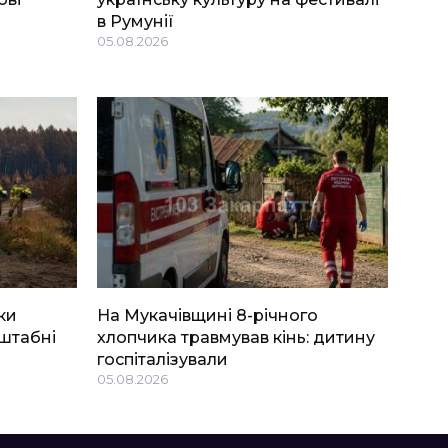
в Румунії
05.08.2026
ки
На Мукачівщині 8-річного
штабні
хлопчика травмував кінь: дитину
госпіталізували
05.08.2026