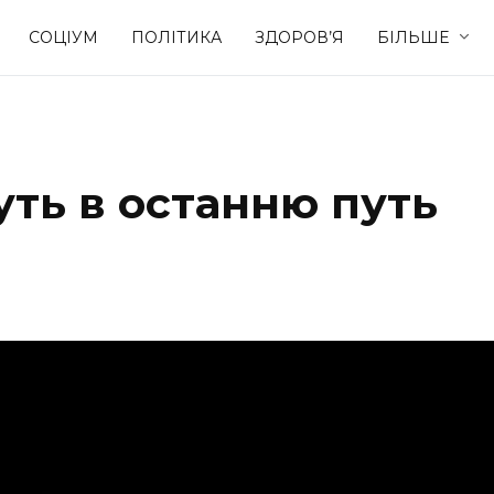
СОЦІУМ
ПОЛІТИКА
ЗДОРОВ’Я
БІЛЬШЕ
Культура
Освіта
уть в останню путь
Спорт
Стиль житт