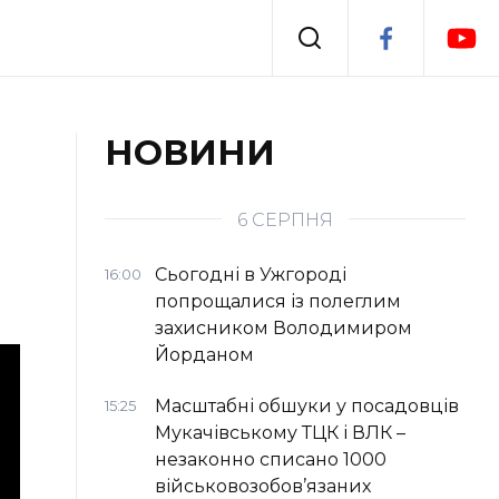
Події
НОВИНИ
я
Втрачений Ужгород
6 СЕРПНЯ
Сьогодні в Ужгороді
16:00
попрощалися із полеглим
захисником Володимиром
Йорданом
Масштабні обшуки у посадовців
15:25
Мукачівському ТЦК і ВЛК –
незаконно списано 1000
військовозобов’язаних