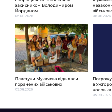
захисником Володимиром
незаконн
Йорданом
військов
06.08.2026
06.08.2026
Пластуни Мукачева відвідали
Погрожу
поранених військових
в Ужгоро
05.08.2026
чоловіка
05.08.2026