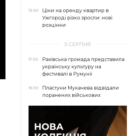
Ціни на оренду квартир в
13:00
Ужгороді різко зросли: нові
розцінки
5 СЕРПНЯ
Рахівська громада представила
17:00
українську культуру на
фестивалі в Румунії
Пластуни Мукачева відвідали
16:00
поранених військових