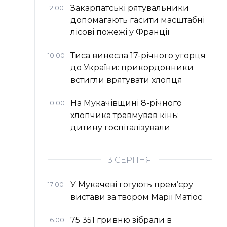
Закарпатські рятувальники
12:00
допомагають гасити масштабні
лісові пожежі у Франції
Тиса винесла 17-річного угорця
10:00
до України: прикордонники
встигли врятувати хлопця
На Мукачівщині 8-річного
10:00
хлопчика травмував кінь:
дитину госпіталізували
3 СЕРПНЯ
У Мукачеві готують прем’єру
17:00
вистави за твором Марії Матіос
75 351 гривню зібрали в
16:00