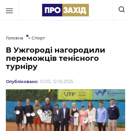
Перейти
до
РУБРИКИ
вмісту
Економіка
»
Головна
Спорт
Здоров’я
В Ужгороді нагородили
переможців тенісного
Культура
турніру
Освіта
Опубліковано:
12:00, 12.05.2025
Події
Політика
Соціум
Спорт