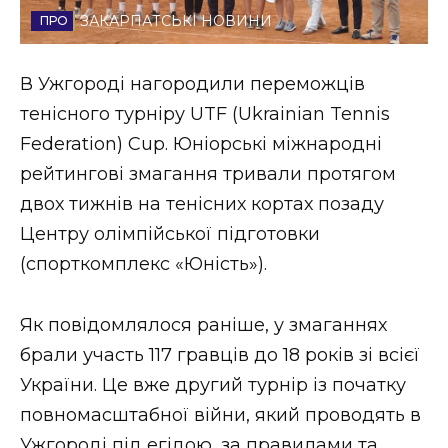
ЗАКАРПАТСЬКІ НОВИНИ
Стиль життя
Втрачений Ужгород
В Ужгороді нагородили переможців
тенісного турніру UTF (Ukrainian Tennis
Втрачений Ужгород (відеоверсія)
Federation) Cup. Юніорські міжнародні
рейтингові змагання тривали протягом
двох тижнів на тенісних кортах позаду
ЗАКАРПАТСЬКІ НОВИНИ
Центру олімпійської підготовки
(спорткомплекс «Юність»).
НОВИНИ ЗАХІДНОЇ УКРАЇНИ
Як повідомлялося раніше, у змаганнях
брали участь 117 гравців до 18 років зі всієї
ФОТО
України. Це вже другий турнір із початку
повномасштабної війни, який проводять в
Ужгороді під егідою, за правилами та