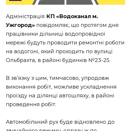
Стиль життя
Адміністрація
КП «Водоканал м.
Втрачений Ужгород
Ужгород»
повідомляє, що протягом дня
Втрачений Ужгород (відеоверсія)
працівники дільниці водопровідної
мережі будуть проводити ремонтні роботи
на водогоні, який проходить по вулиці
Ольбрахта, в районі будинків №23-25.
ЗАКАРПАТСЬКІ НОВИНИ
В зв’язку з цим, тимчасово, упродовж
НОВИНИ ЗАХІДНОЇ УКРАЇНИ
виконання робіт, можливе ускладнення
проїзду на ділянці автошляху, в районі
проведення робіт.
ФОТО
Автомобільний рух буде відновлено до
звичайного режиму, одразу ж по