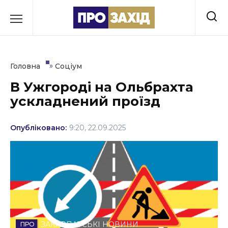
Перейти
до
РУБРИКИ
вмісту
Економіка
»
Головна
Соціум
Здоров’я
В Ужгороді на Ольбрахта
ускладнений проїзд
Культура
Освіта
Опубліковано:
9:20, 22.09.2025
Події
Політика
Соціум
Спорт
ЗАКАРПАТСЬКІ НОВИНИ