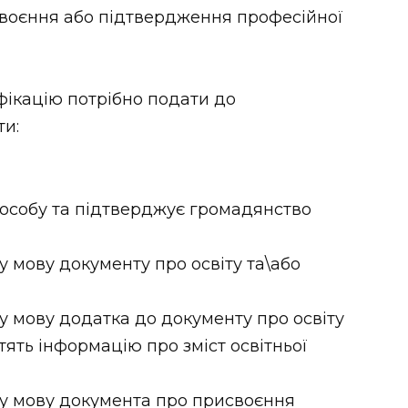
воєння або підтвердження професійної
фікацію потрібно подати до
ти:
 особу та підтверджує громадянство
у мову документу про освіту та\або
у мову додатка до документу про освіту
стять інформацію про зміст освітньої
ку мову документа про присвоєння