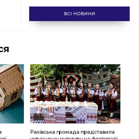
ВСІ НОВИНИ
ся
в
Рахівська громада представила
ові
українську культуру на фестивалі