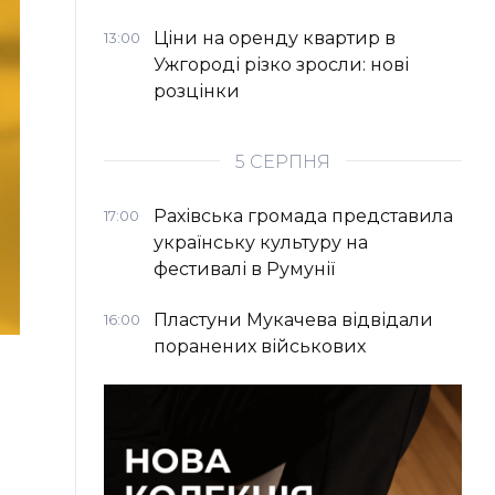
Ціни на оренду квартир в
13:00
Ужгороді різко зросли: нові
розцінки
5 СЕРПНЯ
Рахівська громада представила
17:00
українську культуру на
фестивалі в Румунії
Пластуни Мукачева відвідали
16:00
поранених військових