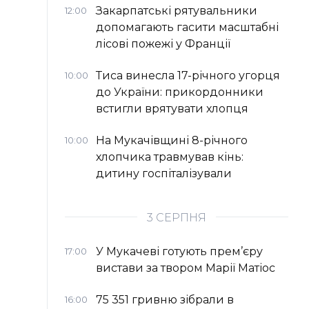
Закарпатські рятувальники
12:00
допомагають гасити масштабні
лісові пожежі у Франції
Тиса винесла 17-річного угорця
10:00
до України: прикордонники
встигли врятувати хлопця
На Мукачівщині 8-річного
10:00
хлопчика травмував кінь:
дитину госпіталізували
3 СЕРПНЯ
У Мукачеві готують прем’єру
17:00
вистави за твором Марії Матіос
75 351 гривню зібрали в
16:00