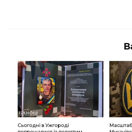
В
Сьогодні в Ужгороді
Масштабн
попрощалися із полеглим
Мукачівс