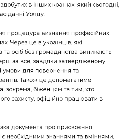
 здобутих в інших країнах, який сьогодні,
асіданні Уряду.
утня процедура визнання професійних
ах. Через це в українців, які
в та осіб без громадянства виникають
рш за все, завдяки затвердженому
і умови для повернення та
рантів. Також це допомагатиме
, зокрема, біженцям та тим, хто
ого захисту, офіційно працювати в
азка документа про присвоєння
діє необхідними знаннями та вміннями,