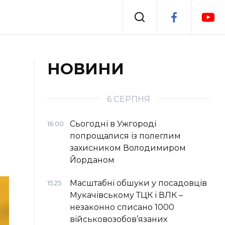
Події
НОВИНИ
я
Втрачений Ужгород
6 СЕРПНЯ
Сьогодні в Ужгороді
16:00
попрощалися із полеглим
захисником Володимиром
Йорданом
Масштабні обшуки у посадовців
15:25
Мукачівському ТЦК і ВЛК –
незаконно списано 1000
військовозобов’язаних