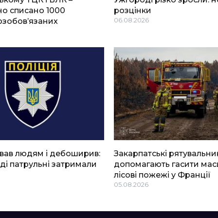
о списано 1000
розцінки
озобов’язаних
06.08.2026
вав людям і дебоширив:
Закарпатські рятувальни
ді патрульні затримали
допомагають гасити мас
лісові пожежі у Франції
05.08.2026