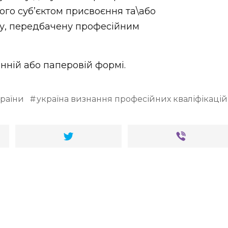
ого суб’єктом присвоєння та\або
ту, передбачену професійним
ній або паперовій формі.
раїни
україна визнання професійних кваліфікацій