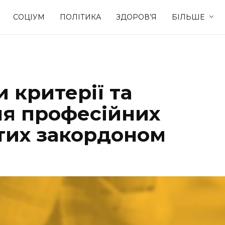
СОЦІУМ
ПОЛІТИКА
ЗДОРОВ’Я
БІЛЬШЕ
Культура
Освіта
 критерії та
Спорт
Стиль житт
я професійних
утих закордоном