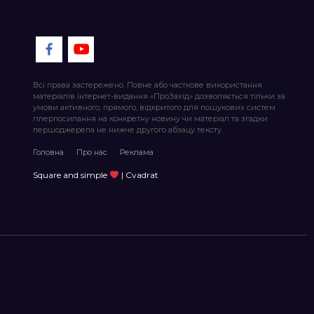
Всі права застережено. Повне або часткове використання
матеріалів інтернет-видання «ПроЗахід» дозволяється тільки за
умови активного, прямого, відкритого для пошукових систем
гіперпосилання на конкретну новину чи матеріал та згадки
першоджерела не нижче другого абзацу тексту.
Головна
Про нас
Реклама
Square and simple
| Cvadrat