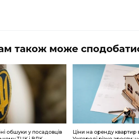
ам також може сподобати
і обшуки у посадовців
Ціни на оренду квартир 
ькому ТЦК і ВЛК –
Ужгороді різко зросли: н