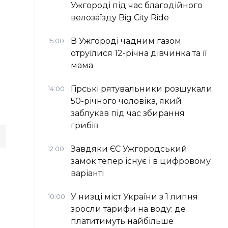
Ужгороді під час благодійного
велозаїзду Big Сity Ride
В Ужгороді чадним газом
15:00
отруїлися 12-річна дівчинка та її
мама
Гірські рятувальники розшукали
14:00
50-річного чоловіка, який
заблукав під час збирання
грибів
Завдяки ЄС Ужгородський
12:00
замок тепер існує і в цифровому
варіанті
У низці міст України з 1 липня
10:00
зросли тарифи на воду: де
платитимуть найбільше