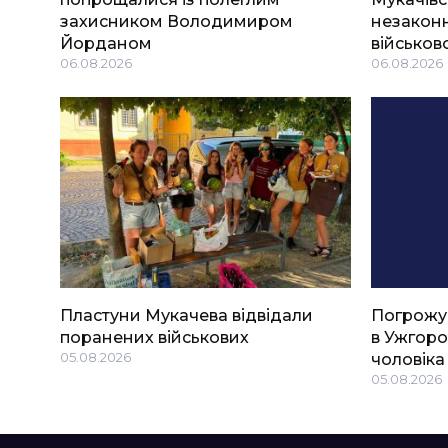
захисником Володимиром
незаконн
Йорданом
військов
06.08.2026
06.08.2026
Пластуни Мукачева відвідали
Погрожу
поранених військових
в Ужгоро
05.08.2026
чоловіка
05.08.2026