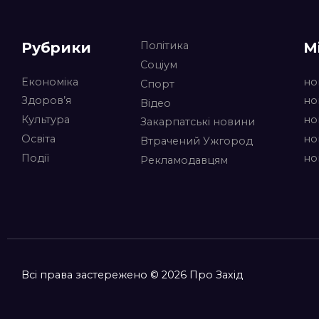
Рубрики
М
Політика
Соціум
Економіка
но
Спорт
Здоров’я
но
Відео
Культура
но
Закарпатські новини
Освіта
но
Втрачений Ужгород
Події
но
Рекламодавцям
Всі права застережено © 2026 Про Захід