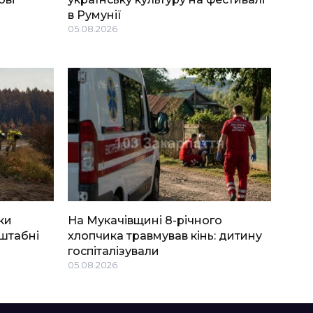
в Румунії
05.08.2026
ки
На Мукачівщині 8-річного
штабні
хлопчика травмував кінь: дитину
госпіталізували
05.08.2026