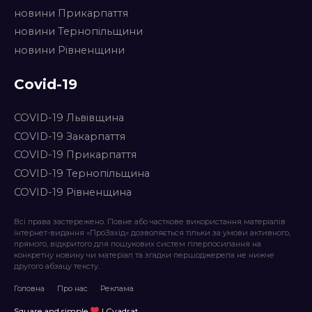
новини Прикарпаття
новини Тернопільщини
новини Рівненщини
Covid-19
COVID-19 Львівщина
COVID-19 Закарпаття
COVID-19 Прикарпаття
COVID-19 Тернопільщина
COVID-19 Рівненщина
Всі права застережено. Повне або часткове використання матеріалів
інтернет-видання «ПроЗахід» дозволяється тільки за умови активного,
прямого, відкритого для пошукових систем гіперпосилання на
конкретну новину чи матеріал та згадки першоджерела не нижче
другого абзацу тексту.
Головна
Про нас
Реклама
Square and simple
| Cvadrat