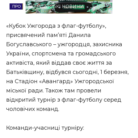
ЗАКАРПАТСЬКІ НОВИНИ
Стиль життя
Втрачений Ужгород
«Кубок Ужгорода з флаг-футболу»,
присвячений пам’яті Данила
Втрачений Ужгород (відеоверсія)
Богуславського – ужгородця, захисника
України, спортсмена та громадського
активіста, який віддав своє життя за
ЗАКАРПАТСЬКІ НОВИНИ
Батьківщину, відбувся сьогодні, 1 березня,
на Стадіон «Авангард» Ужгородської
міської ради. Також там провели
НОВИНИ ЗАХІДНОЇ УКРАЇНИ
відкритий турнір з флаг-футболу серед
чоловічих команд.
ФОТО
Команди-учасниці турніру: