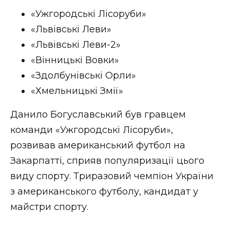
ВІДЕО
«Ужгородські Лісоруби»
«Львівські Леви»
«Львівські Леви-2»
«Вінницькі Вовки»
«Здолбунівські Орли»
«Хмельницькі Змії»
Данило Богуславський був гравцем
команди «Ужгородські Лісоруби»,
розвивав американський футбол на
Закарпатті, сприяв популяризації цього
виду спорту. Триразовий чемпіон України
з американського футболу, кандидат у
майстри спорту.