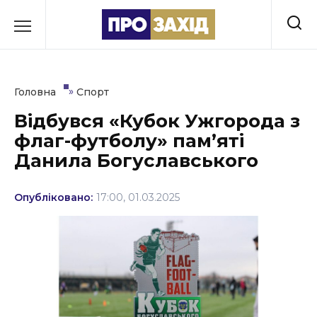
Перейти
до
РУБРИКИ
вмісту
Економіка
»
Головна
Спорт
Здоров’я
Відбувся «Кубок Ужгорода з
флаг-футболу» памʼяті
Культура
Данила Богуславського
Освіта
Опубліковано:
17:00, 01.03.2025
Події
Політика
Соціум
Спорт