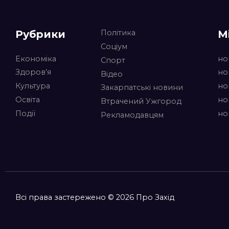
Рубрики
М
Політика
Соціум
Економіка
но
Спорт
Здоров’я
но
Відео
Культура
но
Закарпатські новини
Освіта
но
Втрачений Ужгород
Події
но
Рекламодавцям
Всі права застережено © 2026 Про Захід