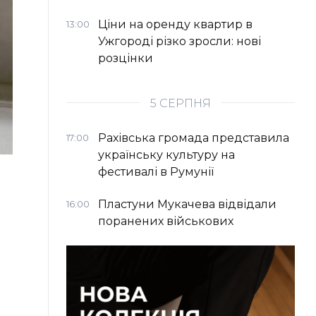
Ціни на оренду квартир в
13:00
Ужгороді різко зросли: нові
розцінки
5 СЕРПНЯ
Рахівська громада представила
17:00
українську культуру на
фестивалі в Румунії
Пластуни Мукачева відвідали
16:00
поранених військових