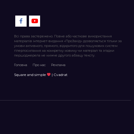
Всі права застережено. Повне або часткове використання
матеріалів інтернет-видання «ПроЗахід» дозволяється тільки за
умови активного, прямого, відкритого для пошукових систем
гіперпосилання на конкретну новину чи матеріал та згадки
першоджерела не нижче другого абзацу тексту.
Головна
Про нас
Реклама
Square and simple
| Cvadrat