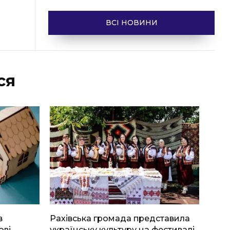
ВСІ НОВИНИ
ся
в
Рахівська громада представила
ові
українську культуру на фестивалі