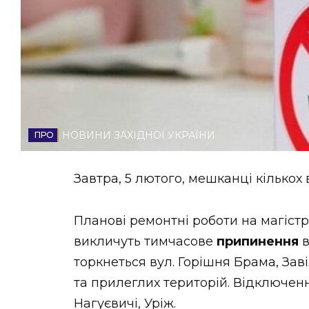
НОВИНИ ЗАХІДНОЇ УКРАЇНИ
ФОТО
НОВИНИ ЗАХІДНОЇ УКРАЇНИ
ВІДЕО
Завтра, 5 лютого, мешканці кількох
Планові ремонтні роботи на магіст
викличуть тимчасове
припинення
в
торкнеться вул. Горішня Брама, Зав
та прилеглих територій. Відключенн
Нагуєвичі, Уріж.