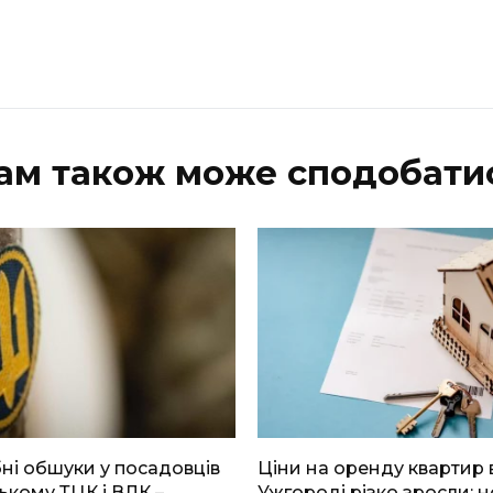
ам також може сподобати
і обшуки у посадовців
Ціни на оренду квартир 
ькому ТЦК і ВЛК –
Ужгороді різко зросли: н