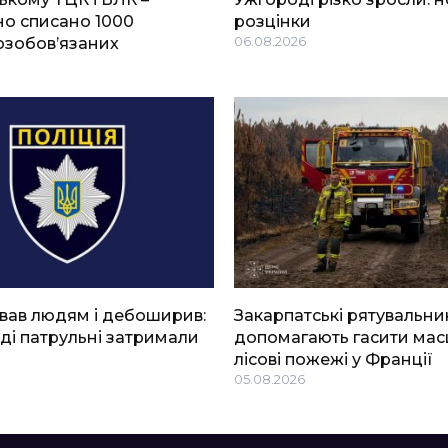
о списано 1000
розцінки
озобов’язаних
06.08.2026
вав людям і дебоширив:
Закарпатські рятувальни
ді патрульні затримали
допомагають гасити мас
лісові пожежі у Франції
05.08.2026