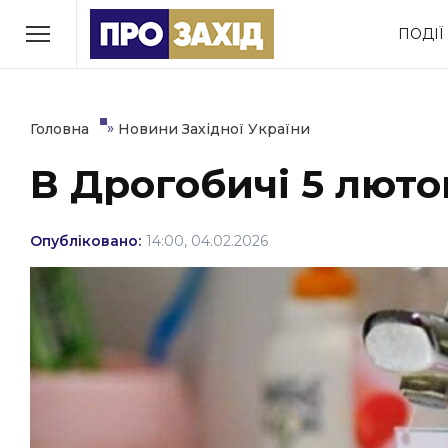
Перейти
ПОДІЇ
до
РУБРИКИ
вмісту
Економіка
Здоров’я
»
Головна
Новини Західної України
В Дрогобичі 5 люто
Політика
Соціум
Втрачений Ужгород
Опубліковано:
14:00, 04.02.2026
(відеоверсія)
ЗАКАРПАТСЬКІ НОВИНИ