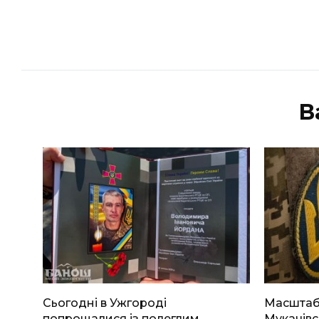
В
Сьогодні в Ужгороді
Масштабн
попрощалися із полеглим
Мукачівс