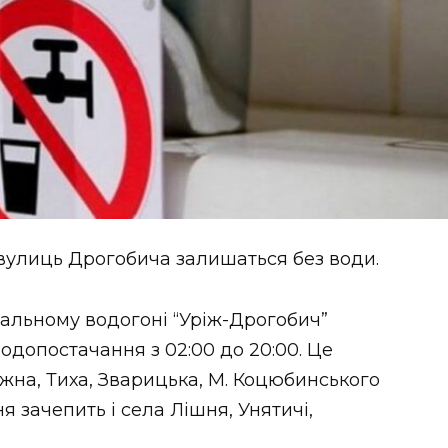
 вулиць Дрогобича залишаться без води.
ральному водогоні “Уріж-Дрогобич”
одопостачання з 02:00 до 20:00. Це
іжна, Тиха, Зварицька, М. Коцюбинського
я зачепить і села Лішня, Унятичі,