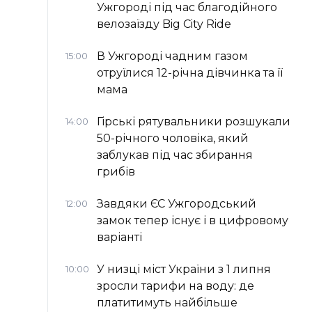
Ужгороді під час благодійного
велозаїзду Big Сity Ride
В Ужгороді чадним газом
15:00
отруїлися 12-річна дівчинка та її
мама
Гірські рятувальники розшукали
14:00
50-річного чоловіка, який
заблукав під час збирання
грибів
Завдяки ЄС Ужгородський
12:00
замок тепер існує і в цифровому
варіанті
У низці міст України з 1 липня
10:00
зросли тарифи на воду: де
платитимуть найбільше