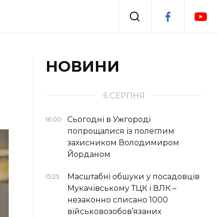
Події
НОВИНИ
я
Втрачений Ужгород
6 СЕРПНЯ
Сьогодні в Ужгороді
16:00
попрощалися із полеглим
захисником Володимиром
Йорданом
Масштабні обшуки у посадовців
15:25
Мукачівському ТЦК і ВЛК –
незаконно списано 1000
військовозобов’язаних