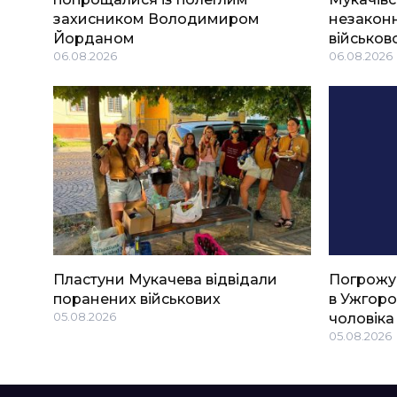
захисником Володимиром
незаконн
Йорданом
військов
06.08.2026
06.08.2026
Пластуни Мукачева відвідали
Погрожу
поранених військових
в Ужгоро
05.08.2026
чоловіка
05.08.2026