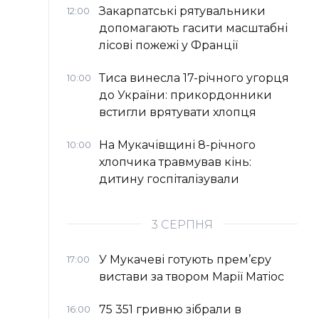
Закарпатські рятувальники
12:00
допомагають гасити масштабні
лісові пожежі у Франції
Тиса винесла 17-річного угорця
10:00
до України: прикордонники
встигли врятувати хлопця
На Мукачівщині 8-річного
10:00
хлопчика травмував кінь:
дитину госпіталізували
3 СЕРПНЯ
У Мукачеві готують прем’єру
17:00
вистави за твором Марії Матіос
75 351 гривню зібрали в
16:00