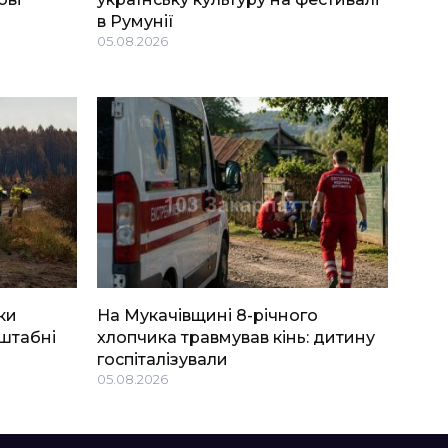
в Румунії
05.08.2026
ки
На Мукачівщині 8-річного
штабні
хлопчика травмував кінь: дитину
госпіталізували
05.08.2026