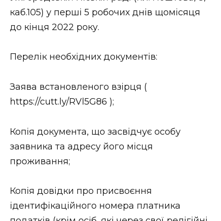
ВІДЕО
каб.105) у перші 5 робочих днів щомісяця
до кінця 2022 року.
Перелік необхідних документів:
Заява встановленого взірця (
https://cutt.ly/RVl5G86 );
Копія документа, що засвідчує особу
заявника та адресу його місця
проживання;
Копія довідки про присвоєння
ідентифікаційного номера платника
податків (крім осіб, які через свої релігійні