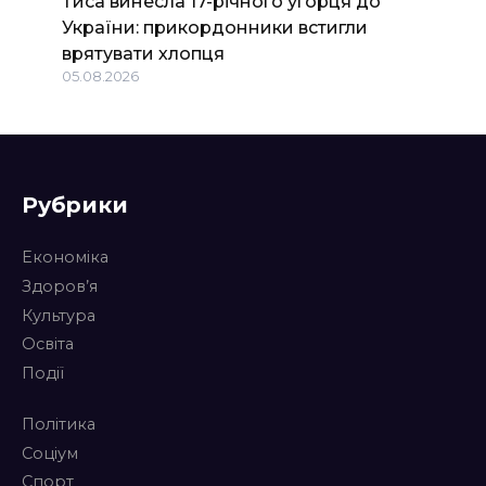
Тиса винесла 17-річного угорця до
України: прикордонники встигли
врятувати хлопця
05.08.2026
Рубрики
Економіка
Здоров’я
Культура
Освіта
Події
Політика
Соціум
Спорт