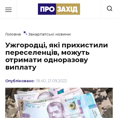
Перейти
до
РУБРИКИ
вмісту
Економіка
»
Головна
Закарпатські новини
Здоров’я
Ужгородці, які прихистили
переселенців, можуть
Культура
отримати одноразову
Освіта
виплату
Події
Опубліковано:
18:40, 21.09.2022
Політика
Соціум
Спорт