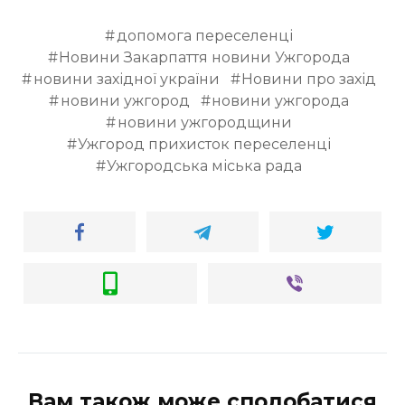
допомога переселенці
Новини Закарпаття новини Ужгорода
новини західної україни
Новини про захід
новини ужгород
новини ужгорода
новини ужгородщини
Ужгород прихисток переселенці
Ужгородська міська рада
Вам також може сподобатися