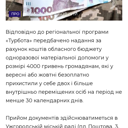
Стиль життя
ЗАКАРПАТСЬКІ НОВИНИ
Втрачений Ужгород
Відповідно до регіональної програми
Втрачений Ужгород (відеоверсія)
«Турбота» передбачено надання за
рахунок коштів обласного бюджету
одноразової матеріальної допомоги у
ЗАКАРПАТСЬКІ НОВИНИ
розмірі 4000 гривень громадянам, які у
вересні або жовтні безоплатно
прихистили у себе двох і більше
НОВИНИ ЗАХІДНОЇ УКРАЇНИ
внутрішньо переміщених осіб на період не
менше 30 календарних днів.
ФОТО
Прийом документів здійснюватиметься в
Ужгородській міській раді (пл. Поштова, 3,