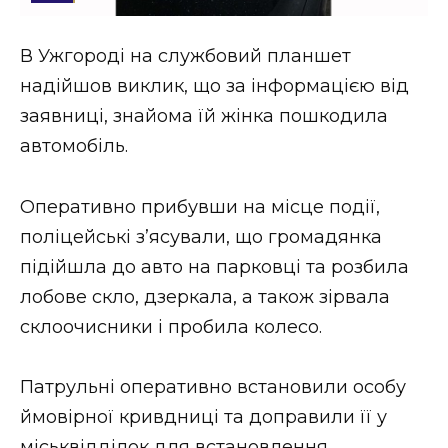
Стиль життя
В Ужгороді на службовий планшет
Втрачений Ужгород
надійшов виклик, що за інформацією від
Втрачений Ужгород (відеоверсія)
заявниці, знайома їй жінка пошкодила
автомобіль.
Оперативно прибувши на місце події,
ЗАКАРПАТСЬКІ НОВИНИ
поліцейські зʼясували, що громадянка
підійшла до авто на парковці та розбила
НОВИНИ ЗАХІДНОЇ УКРАЇНИ
лобове скло, дзеркала, а також зірвала
склоочисники і пробила колесо.
ФОТО
Патрульні оперативно встановили особу
ймовірної кривдниці та доправили її у
міськвідділок для встановлення