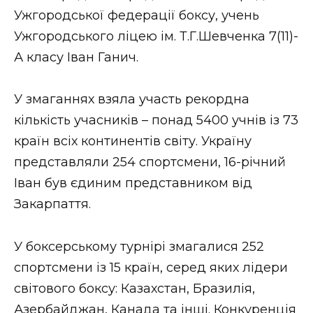
Ужгородської федерації боксу, учень
Стиль життя
Ужгородського ліцею ім. Т.Г.Шевченка 7(11)-
Втрачений Ужгород
А класу Іван Ганич.
Втрачений Ужгород (відеоверсія)
У змаганнях взяла участь рекордна
кількість учасників – понад 5400 учнів із 73
країн всіх континентів світу. Україну
ЗАКАРПАТСЬКІ НОВИНИ
представляли 254 спортсмени, 16-річний
Іван був єдиним представником від
Закарпаття.
НОВИНИ ЗАХІДНОЇ УКРАЇНИ
У боксерському турнірі змагалися 252
ФОТО
спортсмени із 15 країн, серед яких лідери
світового боксу: Казахстан, Бразилія,
Азербайджан, Канада та інші. Конкуренція