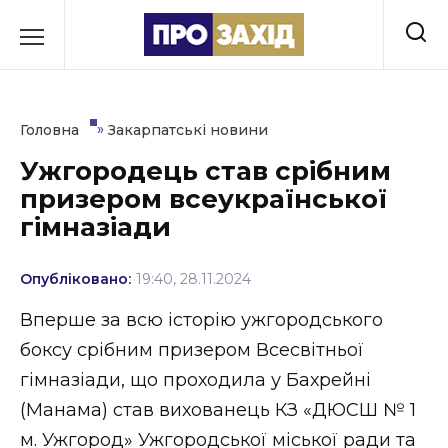
Перейти
до
РУБРИКИ
вмісту
Економіка
»
Головна
Закарпатські новини
Здоров’я
Ужгородець став срібним
призером всеукраїнської
Культура
гімназіади
Освіта
Опубліковано:
19:40, 28.11.2024
Події
Вперше за всю історію ужгородського
Політика
боксу срібним призером Всесвітньої
гімназіади, що проходила у Бахрейні
Соціум
(Манама) став вихованець КЗ «ДЮСШ № 1
Спорт
м. Ужгород» Ужгородської міської ради та