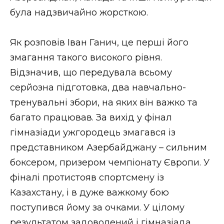
ВІДЕО
була надзвичайно жорсткою.
Як розповів Іван Ганич, це перші його
змагання такого високого рівня.
Відзначив, що передувала всьому
серйозна підготовка, два навчально-
тренувальні збори, на яких він важко та
багато працював. За вихід у фінал
гімназіади ужгородець змагався із
представником Азербайджану – сильним
боксером, призером чемпіонату Європи. У
фіналі протистояв спортсмену із
Казахстану, і в дуже важкому бою
поступився йому за очками. У цілому
результатом задоволений і гімназіада